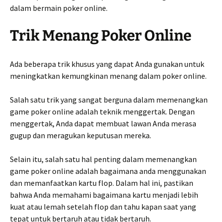
dalam bermain poker online.
Trik Menang Poker Online
Ada beberapa trik khusus yang dapat Anda gunakan untuk
meningkatkan kemungkinan menang dalam poker online.
Salah satu trik yang sangat berguna dalam memenangkan
game poker online adalah teknik menggertak. Dengan
menggertak, Anda dapat membuat lawan Anda merasa
gugup dan meragukan keputusan mereka.
Selain itu, salah satu hal penting dalam memenangkan
game poker online adalah bagaimana anda menggunakan
dan memanfaatkan kartu flop. Dalam hal ini, pastikan
bahwa Anda memahami bagaimana kartu menjadi lebih
kuat atau lemah setelah flop dan tahu kapan saat yang
tepat untuk bertaruh atau tidak bertaruh.