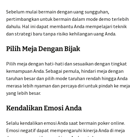
Sebelum mulai bermain dengan uang sungguhan,
pertimbangkan untuk bermain dalam mode demo terlebih
dahulu. Hal ini dapat membantu Anda mempelajari teknik
dan strategi baru tanpa risiko kehilangan uang Anda.
Pilih Meja Dengan Bijak
Pilih meja dengan hati-hati dan sesuaikan dengan tingkat
kemampuan Anda. Sebagai pemula, hindari meja dengan
taruhan besar dan pilih mode taruhan rendah hingga Anda
merasa lebih nyaman dan percaya diri untuk pindah ke meja
yang lebih besar.
Kendalikan Emosi Anda
Selalu kendalikan emosi Anda saat bermain poker online.
Emosi negatif dapat mempengaruhi kinerja Anda di meja