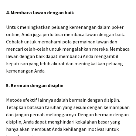
4. Membaca lawan dengan baik
Untuk meningkatkan peluang kemenangan dalam poker
online, Anda juga perlu bisa membaca lawan dengan baik.
Cobalah untuk memahami pola permainan lawan dan
mencari celah-celah untuk mengalahkan mereka. Membaca
lawan dengan baik dapat membantu Anda mengambil
keputusan yang lebih akurat dan meningkatkan peluang
kemenangan Anda.
5. Bermain dengan disiplin
Metode efektif lainnya adalah bermain dengan disiplin.
Tetapkan batasan taruhan yang sesuai dengan kemampuan
dan jangan pernah melanggarnya. Dengan bermain dengan
disiplin, Anda dapat menghindari kekalahan besar yang
hanya akan membuat Anda kehilangan motivasi untuk