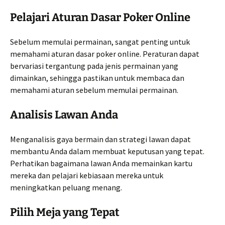
Pelajari Aturan Dasar Poker Online
Sebelum memulai permainan, sangat penting untuk
memahami aturan dasar poker online. Peraturan dapat
bervariasi tergantung pada jenis permainan yang
dimainkan, sehingga pastikan untuk membaca dan
memahami aturan sebelum memulai permainan.
Analisis Lawan Anda
Menganalisis gaya bermain dan strategi lawan dapat
membantu Anda dalam membuat keputusan yang tepat.
Perhatikan bagaimana lawan Anda memainkan kartu
mereka dan pelajari kebiasaan mereka untuk
meningkatkan peluang menang.
Pilih Meja yang Tepat