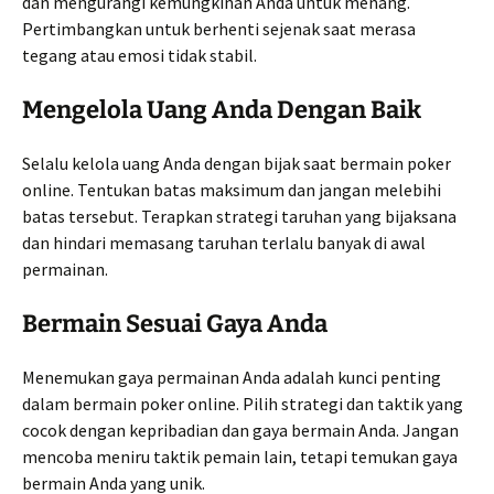
dan mengurangi kemungkinan Anda untuk menang.
Pertimbangkan untuk berhenti sejenak saat merasa
tegang atau emosi tidak stabil.
Mengelola Uang Anda Dengan Baik
Selalu kelola uang Anda dengan bijak saat bermain poker
online. Tentukan batas maksimum dan jangan melebihi
batas tersebut. Terapkan strategi taruhan yang bijaksana
dan hindari memasang taruhan terlalu banyak di awal
permainan.
Bermain Sesuai Gaya Anda
Menemukan gaya permainan Anda adalah kunci penting
dalam bermain poker online. Pilih strategi dan taktik yang
cocok dengan kepribadian dan gaya bermain Anda. Jangan
mencoba meniru taktik pemain lain, tetapi temukan gaya
bermain Anda yang unik.