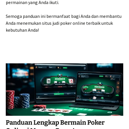
permainan yang Anda ikuti.
Semoga panduan ini bermanfaat bagi Anda dan membantu
Anda menemukan situs judi poker online terbaik untuk
kebutuhan Anda!
Panduan Lengkap Bermain Poker