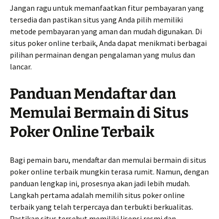
Jangan ragu untuk memanfaatkan fitur pembayaran yang
tersedia dan pastikan situs yang Anda pilih memiliki
metode pembayaran yang aman dan mudah digunakan. Di
situs poker online terbaik, Anda dapat menikmati berbagai
pilihan permainan dengan pengalaman yang mulus dan
lancar.
Panduan Mendaftar dan
Memulai Bermain di Situs
Poker Online Terbaik
Bagi pemain baru, mendaftar dan memulai bermain di situs
poker online terbaik mungkin terasa rumit. Namun, dengan
panduan lengkap ini, prosesnya akan jadi lebih mudah.
Langkah pertama adalah memilih situs poker online
terbaik yang telah terpercaya dan terbukti berkualitas.
Pastikan situs tersebut memiliki lisensi resmi dan