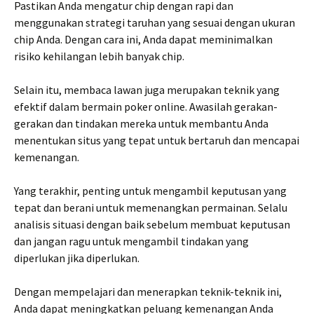
Pastikan Anda mengatur chip dengan rapi dan
menggunakan strategi taruhan yang sesuai dengan ukuran
chip Anda. Dengan cara ini, Anda dapat meminimalkan
risiko kehilangan lebih banyak chip.
Selain itu, membaca lawan juga merupakan teknik yang
efektif dalam bermain poker online. Awasilah gerakan-
gerakan dan tindakan mereka untuk membantu Anda
menentukan situs yang tepat untuk bertaruh dan mencapai
kemenangan.
Yang terakhir, penting untuk mengambil keputusan yang
tepat dan berani untuk memenangkan permainan. Selalu
analisis situasi dengan baik sebelum membuat keputusan
dan jangan ragu untuk mengambil tindakan yang
diperlukan jika diperlukan.
Dengan mempelajari dan menerapkan teknik-teknik ini,
Anda dapat meningkatkan peluang kemenangan Anda