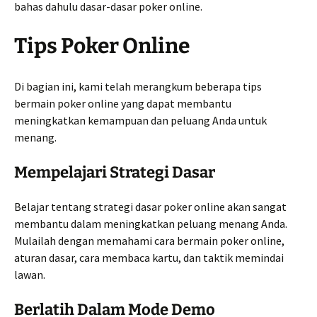
bahas dahulu dasar-dasar poker online.
Tips Poker Online
Di bagian ini, kami telah merangkum beberapa tips
bermain poker online yang dapat membantu
meningkatkan kemampuan dan peluang Anda untuk
menang.
Mempelajari Strategi Dasar
Belajar tentang strategi dasar poker online akan sangat
membantu dalam meningkatkan peluang menang Anda.
Mulailah dengan memahami cara bermain poker online,
aturan dasar, cara membaca kartu, dan taktik memindai
lawan.
Berlatih Dalam Mode Demo