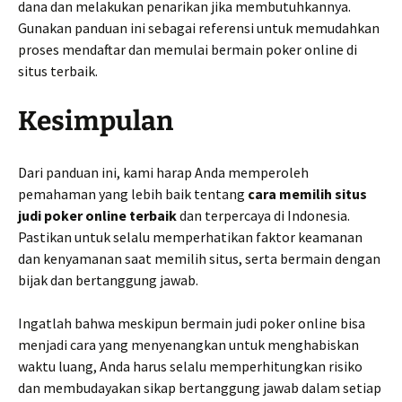
dana dan melakukan penarikan jika membutuhkannya.
Gunakan panduan ini sebagai referensi untuk memudahkan
proses mendaftar dan memulai bermain poker online di
situs terbaik.
Kesimpulan
Dari panduan ini, kami harap Anda memperoleh
pemahaman yang lebih baik tentang
cara memilih situs
judi poker online terbaik
dan terpercaya di Indonesia.
Pastikan untuk selalu memperhatikan faktor keamanan
dan kenyamanan saat memilih situs, serta bermain dengan
bijak dan bertanggung jawab.
Ingatlah bahwa meskipun bermain judi poker online bisa
menjadi cara yang menyenangkan untuk menghabiskan
waktu luang, Anda harus selalu memperhitungkan risiko
dan membudayakan sikap bertanggung jawab dalam setiap