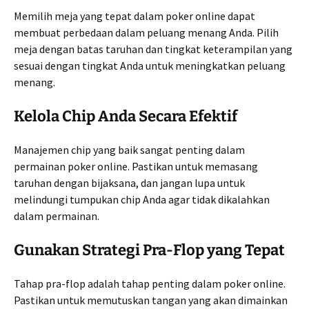
Memilih meja yang tepat dalam poker online dapat
membuat perbedaan dalam peluang menang Anda. Pilih
meja dengan batas taruhan dan tingkat keterampilan yang
sesuai dengan tingkat Anda untuk meningkatkan peluang
menang.
Kelola Chip Anda Secara Efektif
Manajemen chip yang baik sangat penting dalam
permainan poker online. Pastikan untuk memasang
taruhan dengan bijaksana, dan jangan lupa untuk
melindungi tumpukan chip Anda agar tidak dikalahkan
dalam permainan.
Gunakan Strategi Pra-Flop yang Tepat
Tahap pra-flop adalah tahap penting dalam poker online.
Pastikan untuk memutuskan tangan yang akan dimainkan