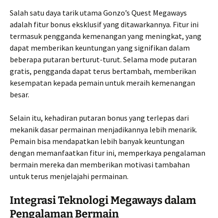
Salah satu daya tarik utama Gonzo’s Quest Megaways
adalah fitur bonus eksklusif yang ditawarkannya. Fitur ini
termasuk pengganda kemenangan yang meningkat, yang
dapat memberikan keuntungan yang signifikan dalam
beberapa putaran berturut-turut. Selama mode putaran
gratis, pengganda dapat terus bertambah, memberikan
kesempatan kepada pemain untuk meraih kemenangan
besar.
Selain itu, kehadiran putaran bonus yang terlepas dari
mekanik dasar permainan menjadikannya lebih menarik.
Pemain bisa mendapatkan lebih banyak keuntungan
dengan memanfaatkan fitur ini, memperkaya pengalaman
bermain mereka dan memberikan motivasi tambahan
untuk terus menjelajahi permainan.
Integrasi Teknologi Megaways dalam
Pengalaman Bermain