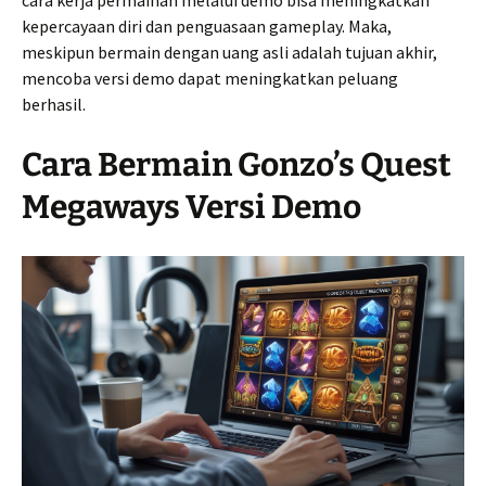
kepercayaan diri dan penguasaan gameplay. Maka,
meskipun bermain dengan uang asli adalah tujuan akhir,
mencoba versi demo dapat meningkatkan peluang
berhasil.
Cara Bermain Gonzo’s Quest
Megaways Versi Demo