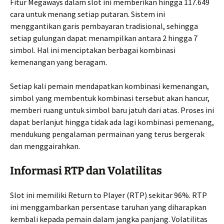
Fitur Megaways dalam slot ini memberikan hingga 117.649
cara untuk menang setiap putaran. Sistem ini
menggantikan garis pembayaran tradisional, sehingga
setiap gulungan dapat menampilkan antara 2 hingga 7
simbol. Hal ini menciptakan berbagai kombinasi
kemenangan yang beragam.
Setiap kali pemain mendapatkan kombinasi kemenangan,
simbol yang membentuk kombinasi tersebut akan hancur,
memberi ruang untuk simbol baru jatuh dari atas. Proses ini
dapat berlanjut hingga tidak ada lagi kombinasi pemenang,
mendukung pengalaman permainan yang terus bergerak
dan menggairahkan.
Informasi RTP dan Volatilitas
Slot ini memiliki Return to Player (RTP) sekitar 96%. RTP
ini menggambarkan persentase taruhan yang diharapkan
kembali kepada pemain dalam jangka panjang. Volatilitas