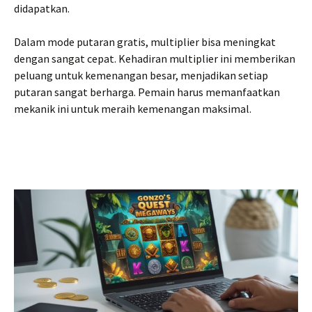
didapatkan.
Dalam mode putaran gratis, multiplier bisa meningkat
dengan sangat cepat. Kehadiran multiplier ini memberikan
peluang untuk kemenangan besar, menjadikan setiap
putaran sangat berharga. Pemain harus memanfaatkan
mekanik ini untuk meraih kemenangan maksimal.