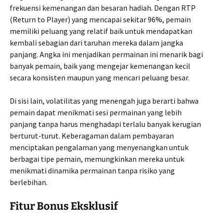
frekuensi kemenangan dan besaran hadiah. Dengan RTP
(Return to Player) yang mencapai sekitar 96%, pemain
memiliki peluang yang relatif baik untuk mendapatkan
kembali sebagian dari taruhan mereka dalam jangka
panjang. Angka ini menjadikan permainan ini menarik bagi
banyak pemain, baik yang mengejar kemenangan kecil
secara konsisten maupun yang mencari peluang besar.
Di sisi lain, volatilitas yang menengah juga berarti bahwa
pemain dapat menikmati sesi permainan yang lebih
panjang tanpa harus menghadapi terlalu banyak kerugian
berturut-turut. Keberagaman dalam pembayaran
menciptakan pengalaman yang menyenangkan untuk
berbagai tipe pemain, memungkinkan mereka untuk
menikmati dinamika permainan tanpa risiko yang
berlebihan.
Fitur Bonus Eksklusif