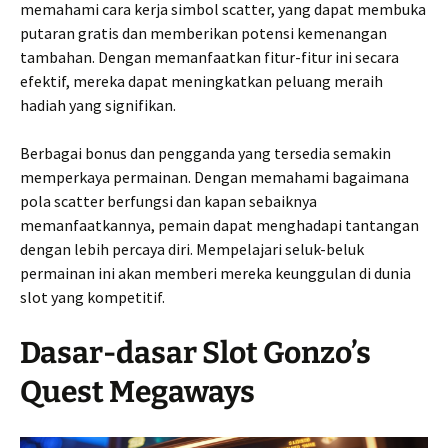
memahami cara kerja simbol scatter, yang dapat membuka
putaran gratis dan memberikan potensi kemenangan
tambahan. Dengan memanfaatkan fitur-fitur ini secara
efektif, mereka dapat meningkatkan peluang meraih
hadiah yang signifikan.
Berbagai bonus dan pengganda yang tersedia semakin
memperkaya permainan. Dengan memahami bagaimana
pola scatter berfungsi dan kapan sebaiknya
memanfaatkannya, pemain dapat menghadapi tantangan
dengan lebih percaya diri. Mempelajari seluk-beluk
permainan ini akan memberi mereka keunggulan di dunia
slot yang kompetitif.
Dasar-dasar Slot Gonzo’s
Quest Megaways