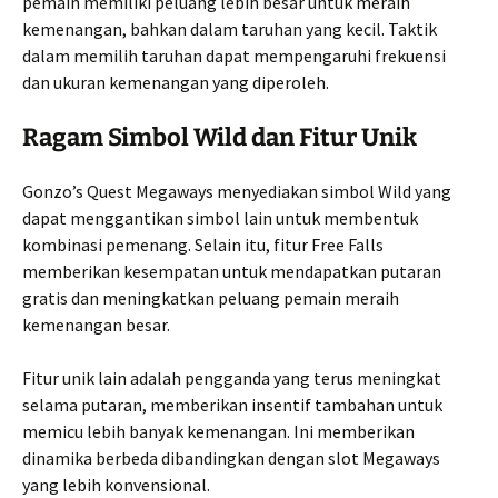
pemain memiliki peluang lebih besar untuk meraih
kemenangan, bahkan dalam taruhan yang kecil. Taktik
dalam memilih taruhan dapat mempengaruhi frekuensi
dan ukuran kemenangan yang diperoleh.
Ragam Simbol Wild dan Fitur Unik
Gonzo’s Quest Megaways menyediakan simbol Wild yang
dapat menggantikan simbol lain untuk membentuk
kombinasi pemenang. Selain itu, fitur Free Falls
memberikan kesempatan untuk mendapatkan putaran
gratis dan meningkatkan peluang pemain meraih
kemenangan besar.
Fitur unik lain adalah pengganda yang terus meningkat
selama putaran, memberikan insentif tambahan untuk
memicu lebih banyak kemenangan. Ini memberikan
dinamika berbeda dibandingkan dengan slot Megaways
yang lebih konvensional.