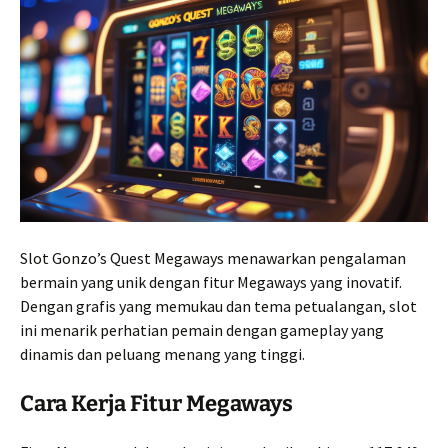
Slot Gonzo’s Quest Megaways menawarkan pengalaman
bermain yang unik dengan fitur Megaways yang inovatif.
Dengan grafis yang memukau dan tema petualangan, slot
ini menarik perhatian pemain dengan gameplay yang
dinamis dan peluang menang yang tinggi.
Cara Kerja Fitur Megaways