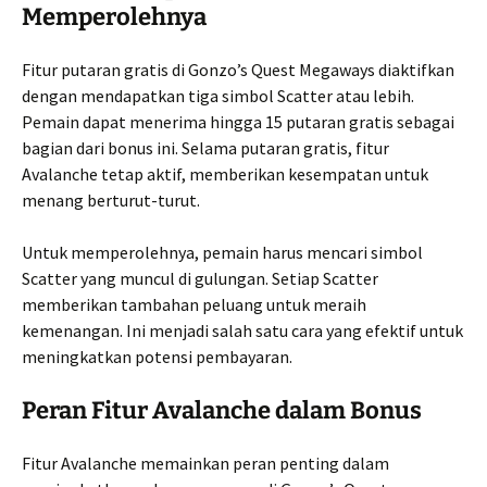
Memperolehnya
Fitur putaran gratis di Gonzo’s Quest Megaways diaktifkan
dengan mendapatkan tiga simbol Scatter atau lebih.
Pemain dapat menerima hingga 15 putaran gratis sebagai
bagian dari bonus ini. Selama putaran gratis, fitur
Avalanche tetap aktif, memberikan kesempatan untuk
menang berturut-turut.
Untuk memperolehnya, pemain harus mencari simbol
Scatter yang muncul di gulungan. Setiap Scatter
memberikan tambahan peluang untuk meraih
kemenangan. Ini menjadi salah satu cara yang efektif untuk
meningkatkan potensi pembayaran.
Peran Fitur Avalanche dalam Bonus
Fitur Avalanche memainkan peran penting dalam