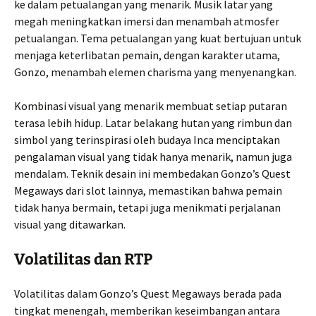
ke dalam petualangan yang menarik. Musik latar yang
megah meningkatkan imersi dan menambah atmosfer
petualangan. Tema petualangan yang kuat bertujuan untuk
menjaga keterlibatan pemain, dengan karakter utama,
Gonzo, menambah elemen charisma yang menyenangkan.
Kombinasi visual yang menarik membuat setiap putaran
terasa lebih hidup. Latar belakang hutan yang rimbun dan
simbol yang terinspirasi oleh budaya Inca menciptakan
pengalaman visual yang tidak hanya menarik, namun juga
mendalam. Teknik desain ini membedakan Gonzo’s Quest
Megaways dari slot lainnya, memastikan bahwa pemain
tidak hanya bermain, tetapi juga menikmati perjalanan
visual yang ditawarkan.
Volatilitas dan RTP
Volatilitas dalam Gonzo’s Quest Megaways berada pada
tingkat menengah, memberikan keseimbangan antara