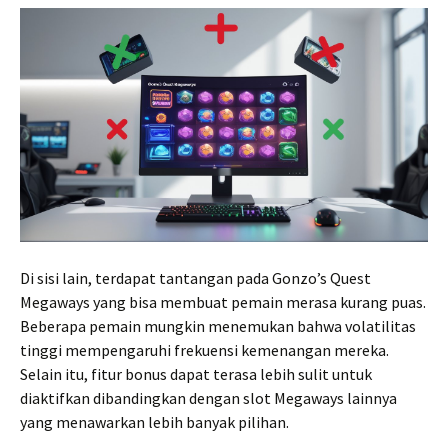
Di sisi lain, terdapat tantangan pada Gonzo’s Quest
Megaways yang bisa membuat pemain merasa kurang puas.
Beberapa pemain mungkin menemukan bahwa volatilitas
tinggi mempengaruhi frekuensi kemenangan mereka.
Selain itu, fitur bonus dapat terasa lebih sulit untuk
diaktifkan dibandingkan dengan slot Megaways lainnya
yang menawarkan lebih banyak pilihan.