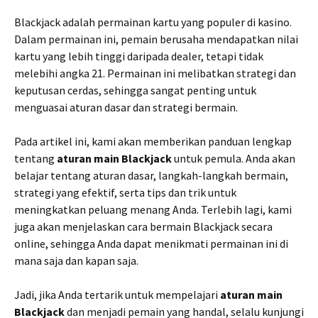
Blackjack adalah permainan kartu yang populer di kasino.
Dalam permainan ini, pemain berusaha mendapatkan nilai
kartu yang lebih tinggi daripada dealer, tetapi tidak
melebihi angka 21. Permainan ini melibatkan strategi dan
keputusan cerdas, sehingga sangat penting untuk
menguasai aturan dasar dan strategi bermain.
Pada artikel ini, kami akan memberikan panduan lengkap
tentang
aturan main Blackjack
untuk pemula. Anda akan
belajar tentang aturan dasar, langkah-langkah bermain,
strategi yang efektif, serta tips dan trik untuk
meningkatkan peluang menang Anda. Terlebih lagi, kami
juga akan menjelaskan cara bermain Blackjack secara
online, sehingga Anda dapat menikmati permainan ini di
mana saja dan kapan saja.
Jadi, jika Anda tertarik untuk mempelajari
aturan main
Blackjack
dan menjadi pemain yang handal, selalu kunjungi