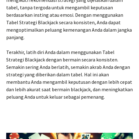
tabel, tanpa tergoda untuk mengambil keputusan
berdasarkan insting atau emosi. Dengan menggunakan
Tabel Strategi Blackjack secara konsisten, Anda dapat
mengoptimalkan peluang kemenangan Anda dalam jangka
panjang.
Terakhir, latih diri Anda dalam menggunakan Tabel
Strategi Blackjack dengan bermain secara konsisten.
Semakin sering Anda berlatih, semakin akrab Anda dengan
strategi yang diberikan dalam tabel. Hal ini akan
membantu Anda mengambil keputusan dengan lebih cepat
dan lebih akurat saat bermain blackjack, dan meningkatkan
peluang Anda untuk keluar sebagai pemenang.