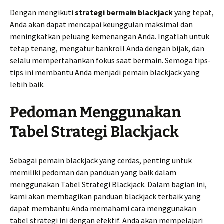
Dengan mengikuti
strategi bermain blackjack
yang tepat,
Anda akan dapat mencapai keunggulan maksimal dan
meningkatkan peluang kemenangan Anda. Ingatlah untuk
tetap tenang, mengatur bankroll Anda dengan bijak, dan
selalu mempertahankan fokus saat bermain. Semoga tips-
tips ini membantu Anda menjadi pemain blackjack yang
lebih baik.
Pedoman Menggunakan
Tabel Strategi Blackjack
Sebagai pemain blackjack yang cerdas, penting untuk
memiliki pedoman dan panduan yang baik dalam
menggunakan Tabel Strategi Blackjack. Dalam bagian ini,
kami akan membagikan panduan blackjack terbaik yang
dapat membantu Anda memahami cara menggunakan
tabel strategi ini dengan efektif. Anda akan mempelajari