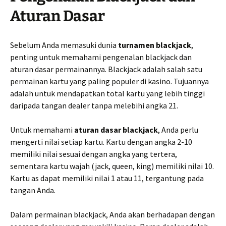
Aturan Dasar
Sebelum Anda memasuki dunia
turnamen blackjack
,
penting untuk memahami pengenalan blackjack dan
aturan dasar permainannya. Blackjack adalah salah satu
permainan kartu yang paling populer di kasino. Tujuannya
adalah untuk mendapatkan total kartu yang lebih tinggi
daripada tangan dealer tanpa melebihi angka 21.
Untuk memahami
aturan dasar blackjack
, Anda perlu
mengerti nilai setiap kartu. Kartu dengan angka 2-10
memiliki nilai sesuai dengan angka yang tertera,
sementara kartu wajah (jack, queen, king) memiliki nilai 10.
Kartu as dapat memiliki nilai 1 atau 11, tergantung pada
tangan Anda.
Dalam permainan blackjack, Anda akan berhadapan dengan