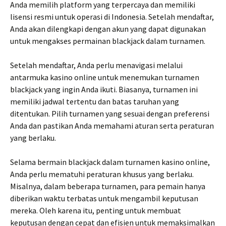
Anda memilih platform yang terpercaya dan memiliki
lisensi resmi untuk operasi di Indonesia. Setelah mendaftar,
Anda akan dilengkapi dengan akun yang dapat digunakan
untuk mengakses permainan blackjack dalam turnamen.
Setelah mendaftar, Anda perlu menavigasi melalui
antarmuka kasino online untuk menemukan turnamen
blackjack yang ingin Anda ikuti. Biasanya, turnamen ini
memiliki jadwal tertentu dan batas taruhan yang
ditentukan. Pilih turnamen yang sesuai dengan preferensi
Anda dan pastikan Anda memahami aturan serta peraturan
yang berlaku.
Selama bermain blackjack dalam turnamen kasino online,
Anda perlu mematuhi peraturan khusus yang berlaku.
Misalnya, dalam beberapa turnamen, para pemain hanya
diberikan waktu terbatas untuk mengambil keputusan
mereka. Oleh karena itu, penting untuk membuat
keputusan dengan cepat dan efisien untuk memaksimalkan