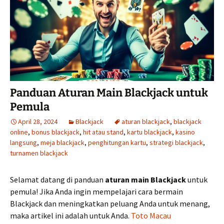
Panduan Aturan Main Blackjack untuk
Pemula
April 28, 2024
Blackjack
aturan blackjack
,
blackjack
online
,
bonus blackjack
,
hit atau stand
,
kartu blackjack
,
kasino
langsung
,
meja blackjack
,
penghitungan kartu
,
strategi blackjack
,
turnamen blackjack
Selamat datang di panduan
aturan main Blackjack
untuk
pemula! Jika Anda ingin mempelajari cara bermain
Blackjack dan meningkatkan peluang Anda untuk menang,
maka artikel ini adalah untuk Anda.
Toto Macau