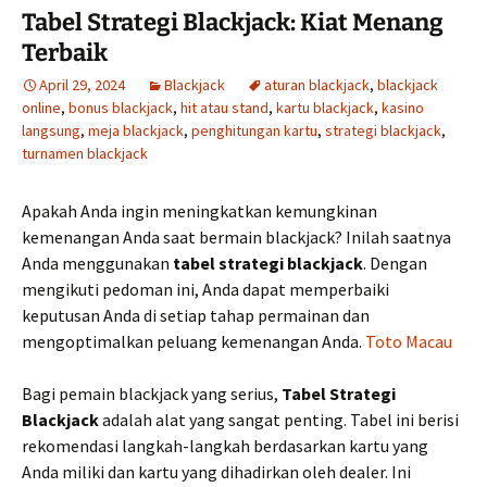
Tabel Strategi Blackjack: Kiat Menang
Terbaik
April 29, 2024
Blackjack
aturan blackjack
,
blackjack
online
,
bonus blackjack
,
hit atau stand
,
kartu blackjack
,
kasino
langsung
,
meja blackjack
,
penghitungan kartu
,
strategi blackjack
,
turnamen blackjack
Apakah Anda ingin meningkatkan kemungkinan
kemenangan Anda saat bermain blackjack? Inilah saatnya
Anda menggunakan
tabel strategi blackjack
. Dengan
mengikuti pedoman ini, Anda dapat memperbaiki
keputusan Anda di setiap tahap permainan dan
mengoptimalkan peluang kemenangan Anda.
Toto Macau
Bagi pemain blackjack yang serius,
Tabel Strategi
Blackjack
adalah alat yang sangat penting. Tabel ini berisi
rekomendasi langkah-langkah berdasarkan kartu yang
Anda miliki dan kartu yang dihadirkan oleh dealer. Ini