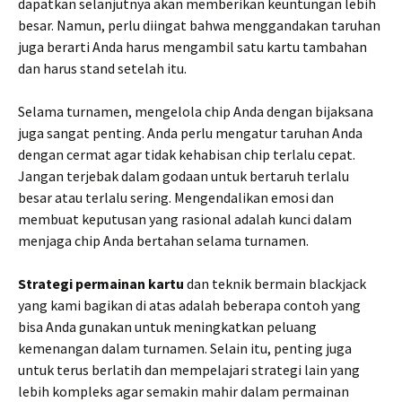
dapatkan selanjutnya akan memberikan keuntungan lebih
besar. Namun, perlu diingat bahwa menggandakan taruhan
juga berarti Anda harus mengambil satu kartu tambahan
dan harus stand setelah itu.
Selama turnamen, mengelola chip Anda dengan bijaksana
juga sangat penting. Anda perlu mengatur taruhan Anda
dengan cermat agar tidak kehabisan chip terlalu cepat.
Jangan terjebak dalam godaan untuk bertaruh terlalu
besar atau terlalu sering. Mengendalikan emosi dan
membuat keputusan yang rasional adalah kunci dalam
menjaga chip Anda bertahan selama turnamen.
Strategi permainan kartu
dan teknik bermain blackjack
yang kami bagikan di atas adalah beberapa contoh yang
bisa Anda gunakan untuk meningkatkan peluang
kemenangan dalam turnamen. Selain itu, penting juga
untuk terus berlatih dan mempelajari strategi lain yang
lebih kompleks agar semakin mahir dalam permainan