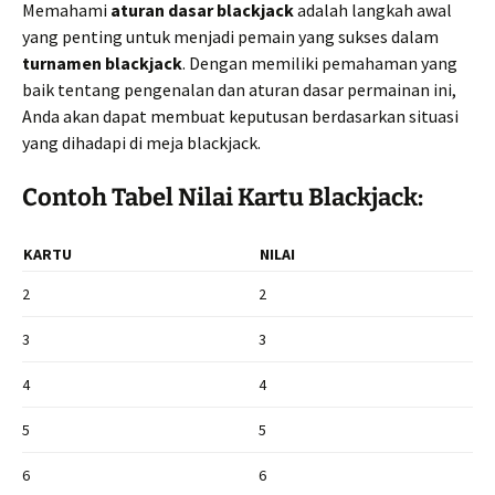
Memahami
aturan dasar blackjack
adalah langkah awal
yang penting untuk menjadi pemain yang sukses dalam
turnamen blackjack
. Dengan memiliki pemahaman yang
baik tentang pengenalan dan aturan dasar permainan ini,
Anda akan dapat membuat keputusan berdasarkan situasi
yang dihadapi di meja blackjack.
Contoh Tabel Nilai Kartu Blackjack:
KARTU
NILAI
2
2
3
3
4
4
5
5
6
6