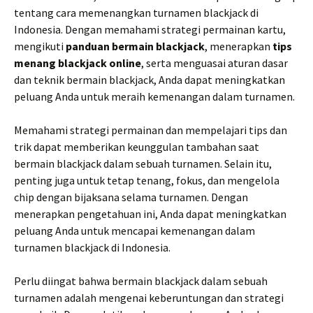
tentang cara memenangkan turnamen blackjack di
Indonesia. Dengan memahami strategi permainan kartu,
mengikuti
panduan bermain blackjack
, menerapkan
tips
menang blackjack online
, serta menguasai aturan dasar
dan teknik bermain blackjack, Anda dapat meningkatkan
peluang Anda untuk meraih kemenangan dalam turnamen.
Memahami strategi permainan dan mempelajari tips dan
trik dapat memberikan keunggulan tambahan saat
bermain blackjack dalam sebuah turnamen. Selain itu,
penting juga untuk tetap tenang, fokus, dan mengelola
chip dengan bijaksana selama turnamen. Dengan
menerapkan pengetahuan ini, Anda dapat meningkatkan
peluang Anda untuk mencapai kemenangan dalam
turnamen blackjack di Indonesia.
Perlu diingat bahwa bermain blackjack dalam sebuah
turnamen adalah mengenai keberuntungan dan strategi