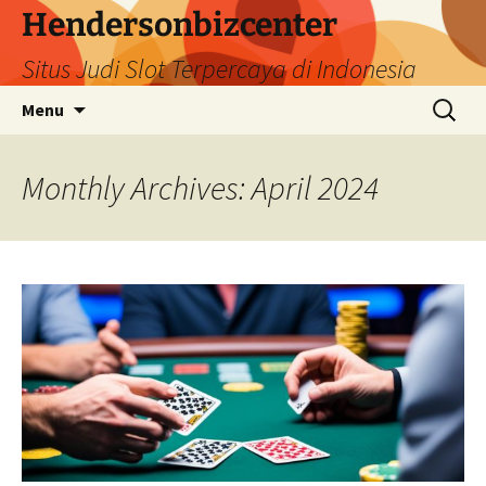
Hendersonbizcenter
Situs Judi Slot Terpercaya di Indonesia
Skip
Search
Menu
to
for:
content
Monthly Archives: April 2024