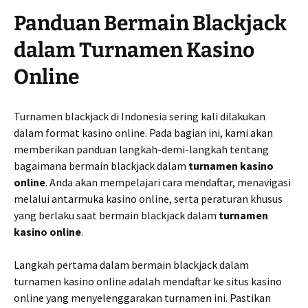
Panduan Bermain Blackjack
dalam Turnamen Kasino
Online
Turnamen blackjack di Indonesia sering kali dilakukan
dalam format kasino online. Pada bagian ini, kami akan
memberikan panduan langkah-demi-langkah tentang
bagaimana bermain blackjack dalam
turnamen kasino
online
. Anda akan mempelajari cara mendaftar, menavigasi
melalui antarmuka kasino online, serta peraturan khusus
yang berlaku saat bermain blackjack dalam
turnamen
kasino online
.
Langkah pertama dalam bermain blackjack dalam
turnamen kasino online adalah mendaftar ke situs kasino
online yang menyelenggarakan turnamen ini. Pastikan