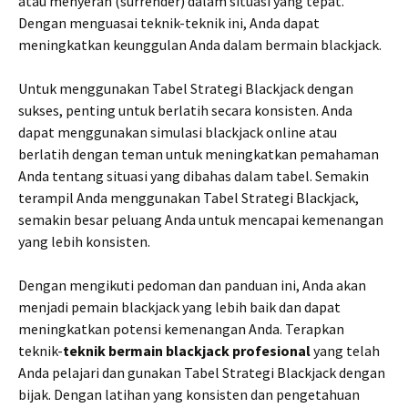
atau menyerah (surrender) dalam situasi yang tepat.
Dengan menguasai teknik-teknik ini, Anda dapat
meningkatkan keunggulan Anda dalam bermain blackjack.
Untuk menggunakan Tabel Strategi Blackjack dengan
sukses, penting untuk berlatih secara konsisten. Anda
dapat menggunakan simulasi blackjack online atau
berlatih dengan teman untuk meningkatkan pemahaman
Anda tentang situasi yang dibahas dalam tabel. Semakin
terampil Anda menggunakan Tabel Strategi Blackjack,
semakin besar peluang Anda untuk mencapai kemenangan
yang lebih konsisten.
Dengan mengikuti pedoman dan panduan ini, Anda akan
menjadi pemain blackjack yang lebih baik dan dapat
meningkatkan potensi kemenangan Anda. Terapkan
teknik-
teknik bermain blackjack profesional
yang telah
Anda pelajari dan gunakan Tabel Strategi Blackjack dengan
bijak. Dengan latihan yang konsisten dan pengetahuan