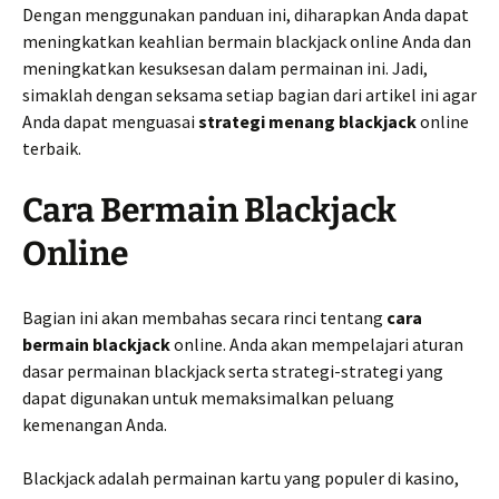
Dengan menggunakan panduan ini, diharapkan Anda dapat
meningkatkan keahlian bermain blackjack online Anda dan
meningkatkan kesuksesan dalam permainan ini. Jadi,
simaklah dengan seksama setiap bagian dari artikel ini agar
Anda dapat menguasai
strategi menang blackjack
online
terbaik.
Cara Bermain Blackjack
Online
Bagian ini akan membahas secara rinci tentang
cara
bermain blackjack
online. Anda akan mempelajari aturan
dasar permainan blackjack serta strategi-strategi yang
dapat digunakan untuk memaksimalkan peluang
kemenangan Anda.
Blackjack adalah permainan kartu yang populer di kasino,