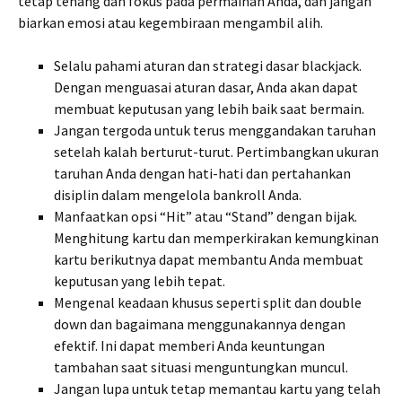
tetap tenang dan fokus pada permainan Anda, dan jangan
biarkan emosi atau kegembiraan mengambil alih.
Selalu pahami aturan dan strategi dasar blackjack.
Dengan menguasai aturan dasar, Anda akan dapat
membuat keputusan yang lebih baik saat bermain.
Jangan tergoda untuk terus menggandakan taruhan
setelah kalah berturut-turut. Pertimbangkan ukuran
taruhan Anda dengan hati-hati dan pertahankan
disiplin dalam mengelola bankroll Anda.
Manfaatkan opsi “Hit” atau “Stand” dengan bijak.
Menghitung kartu dan memperkirakan kemungkinan
kartu berikutnya dapat membantu Anda membuat
keputusan yang lebih tepat.
Mengenal keadaan khusus seperti split dan double
down dan bagaimana menggunakannya dengan
efektif. Ini dapat memberi Anda keuntungan
tambahan saat situasi menguntungkan muncul.
Jangan lupa untuk tetap memantau kartu yang telah