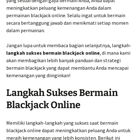
yang sesuai dengan gaya bermain Anda, Anda dapat
meningkatkan peluang kemenangan Anda dalam
permainan blackjack online. Selalu ingat untuk bermain
secara bertanggung jawab dan menikmati setiap momen
dalam permainan.
Jangan lupa untuk membaca bagian selanjutnya, langkah-
langkah sukses bermain blackjack online
, di mana kami
akan membagikan lebih banyak panduan dan strategi
bermain blackjack yang dapat membantu Anda mencapai
kemenangan yang diinginkan!
Langkah Sukses Bermain
Blackjack Online
Memiliki langkah-langkah yang sukses saat bermain
blackjack online dapat meningkatkan peluang Anda untuk
meraih kemenangan yang lebih konsisten. Berikut ini