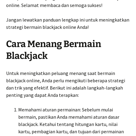
online. Selamat membaca dan semoga sukses!
Jangan lewatkan panduan lengkap ini untuk meningkatkan
strategi bermain blackjack online Anda!
Cara Menang Bermain
Blackjack
Untuk meningkatkan peluang menang saat bermain
blackjack online, Anda perlu mengikuti beberapa strategi
dan trik yang efektif. Berikut ini adalah langkah-langkah
penting yang dapat Anda terapkan:
Memahami aturan permainan: Sebelum mulai
bermain, pastikan Anda memahami aturan dasar
blackjack. Ketahui tentang hitungan kartu, nilai
kartu, pembagian kartu, dan tujuan dari permainan