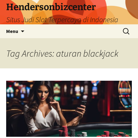
Hendersonbizcenter
Situs Judi Slot Terpercaya di Indonesia
Skip
Search
Menu
to
for:
content
Tag Archives: aturan blackjack