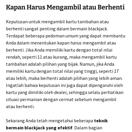
Kapan Harus Mengambil atau Berhenti
Keputusan untuk mengambil kartu tambahan atau
berhenti sangat penting dalam bermain blackjack.
Terdapat beberapa pedoman umum yang dapat membantu
Anda dalam menentukan kapan harus mengambil atau
berhenti. Jika Anda memiliki kartu dengan total nilai
rendah, seperti 11 atau kurang, maka mengambil kartu
tambahan adalah pilihan yang bijak. Namun, jika Anda
memiliki kartu dengan total nilai yang tinggi, seperti 17
atau lebih, maka berhenti adalah pilihan yang lebih aman.
Ingatlah bahwa keputusan ini juga dapat dipengaruhi oleh
kartu yang dimiliki oleh dealer, sehingga selalu perhatikan
situasi permainan dengan cermat sebelum mengambil
atau berhenti.
Sekarang Anda telah mengetahui beberapa
teknik
bermain blackjack yang efektif
. Dalam bagian