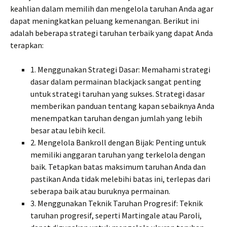
keahlian dalam memilih dan mengelola taruhan Anda agar
dapat meningkatkan peluang kemenangan. Berikut ini
adalah beberapa strategi taruhan terbaik yang dapat Anda
terapkan:
1. Menggunakan Strategi Dasar: Memahami strategi
dasar dalam permainan blackjack sangat penting
untuk strategi taruhan yang sukses. Strategi dasar
memberikan panduan tentang kapan sebaiknya Anda
menempatkan taruhan dengan jumlah yang lebih
besar atau lebih kecil.
2. Mengelola Bankroll dengan Bijak: Penting untuk
memiliki anggaran taruhan yang terkelola dengan
baik. Tetapkan batas maksimum taruhan Anda dan
pastikan Anda tidak melebihi batas ini, terlepas dari
seberapa baik atau buruknya permainan.
3. Menggunakan Teknik Taruhan Progresif: Teknik
taruhan progresif, seperti Martingale atau Paroli,