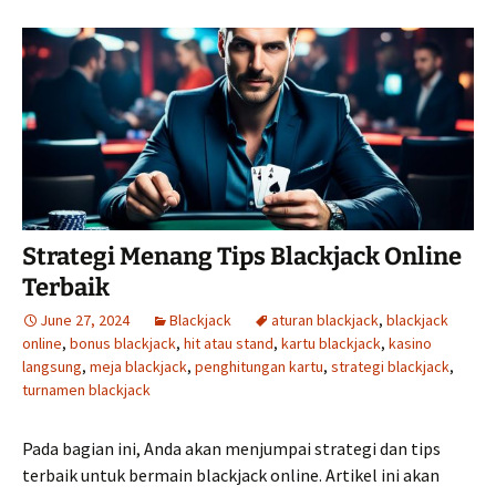
Strategi Menang Tips Blackjack Online
Terbaik
June 27, 2024
Blackjack
aturan blackjack
,
blackjack
online
,
bonus blackjack
,
hit atau stand
,
kartu blackjack
,
kasino
langsung
,
meja blackjack
,
penghitungan kartu
,
strategi blackjack
,
turnamen blackjack
Pada bagian ini, Anda akan menjumpai strategi dan tips
terbaik untuk bermain blackjack online. Artikel ini akan