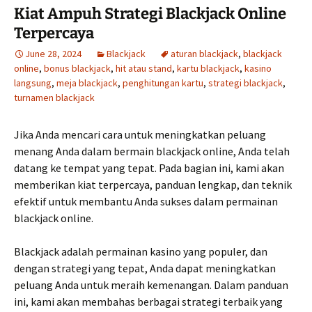
Kiat Ampuh Strategi Blackjack Online
Terpercaya
June 28, 2024
Blackjack
aturan blackjack
,
blackjack
online
,
bonus blackjack
,
hit atau stand
,
kartu blackjack
,
kasino
langsung
,
meja blackjack
,
penghitungan kartu
,
strategi blackjack
,
turnamen blackjack
Jika Anda mencari cara untuk meningkatkan peluang
menang Anda dalam bermain blackjack online, Anda telah
datang ke tempat yang tepat. Pada bagian ini, kami akan
memberikan kiat terpercaya, panduan lengkap, dan teknik
efektif untuk membantu Anda sukses dalam permainan
blackjack online.
Blackjack adalah permainan kasino yang populer, dan
dengan strategi yang tepat, Anda dapat meningkatkan
peluang Anda untuk meraih kemenangan. Dalam panduan
ini, kami akan membahas berbagai strategi terbaik yang