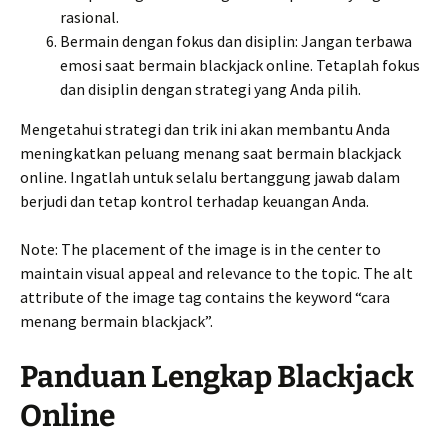
rasional.
Bermain dengan fokus dan disiplin: Jangan terbawa
emosi saat bermain blackjack online. Tetaplah fokus
dan disiplin dengan strategi yang Anda pilih.
Mengetahui strategi dan trik ini akan membantu Anda
meningkatkan peluang menang saat bermain blackjack
online. Ingatlah untuk selalu bertanggung jawab dalam
berjudi dan tetap kontrol terhadap keuangan Anda.
Note: The placement of the image is in the center to
maintain visual appeal and relevance to the topic. The alt
attribute of the image tag contains the keyword “cara
menang bermain blackjack”.
Panduan Lengkap Blackjack
Online