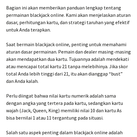
Bagian ini akan memberikan panduan lengkap tentang
permainan blackjack online. Kami akan menjelaskan aturan
dasar, perhitungan kartu, dan strategi taruhan yang efektif
untuk Anda terapkan.
Saat bermain blackjack online, penting untuk memahami
aturan dasar permainan. Pemain dan dealer masing-masing
akan mendapatkan dua kartu. Tujuannya adalah mendekati
atau mencapai total kartu 21 tanpa melebihinya. Jika skor
total Anda lebih tinggi dari 21, itu akan dianggap “bust”
dan Anda kalah.
Perlu diingat bahwa nilai kartu numerik adalah sama
dengan angka yang tertera pada kartu, sedangkan kartu
wajah (Jack, Queen, King) memiliki nilai 10 dan kartu As
bisa bernilai 1 atau 11 tergantung pada situasi.
Salah satu aspek penting dalam blackjack online adalah