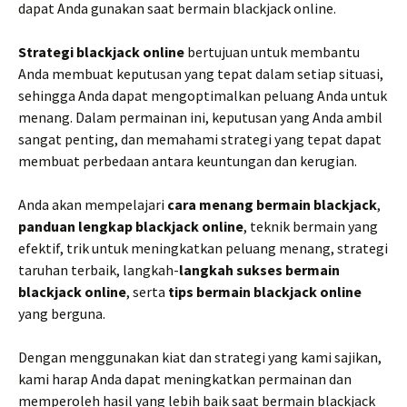
dapat Anda gunakan saat bermain blackjack online.
Strategi blackjack online
bertujuan untuk membantu
Anda membuat keputusan yang tepat dalam setiap situasi,
sehingga Anda dapat mengoptimalkan peluang Anda untuk
menang. Dalam permainan ini, keputusan yang Anda ambil
sangat penting, dan memahami strategi yang tepat dapat
membuat perbedaan antara keuntungan dan kerugian.
Anda akan mempelajari
cara menang bermain blackjack
,
panduan lengkap blackjack online
, teknik bermain yang
efektif, trik untuk meningkatkan peluang menang, strategi
taruhan terbaik, langkah-
langkah sukses bermain
blackjack online
, serta
tips bermain blackjack online
yang berguna.
Dengan menggunakan kiat dan strategi yang kami sajikan,
kami harap Anda dapat meningkatkan permainan dan
memperoleh hasil yang lebih baik saat bermain blackjack