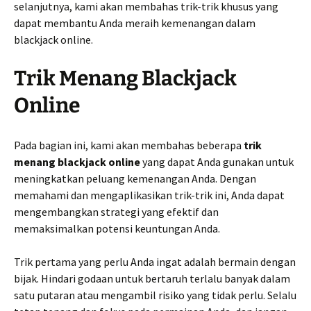
selanjutnya, kami akan membahas trik-trik khusus yang
dapat membantu Anda meraih kemenangan dalam
blackjack online.
Trik Menang Blackjack
Online
Pada bagian ini, kami akan membahas beberapa
trik
menang blackjack online
yang dapat Anda gunakan untuk
meningkatkan peluang kemenangan Anda. Dengan
memahami dan mengaplikasikan trik-trik ini, Anda dapat
mengembangkan strategi yang efektif dan
memaksimalkan potensi keuntungan Anda.
Trik pertama yang perlu Anda ingat adalah bermain dengan
bijak. Hindari godaan untuk bertaruh terlalu banyak dalam
satu putaran atau mengambil risiko yang tidak perlu. Selalu