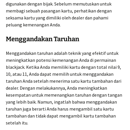
digunakan dengan bijak. Sebelum memutuskan untuk
membagi sebuah pasangan kartu, perhatikan dengan
seksama kartu yang dimiliki oleh dealer dan pahami
peluang kemenangan Anda.
Menggandakan Taruhan
Menggandakan taruhan adalah teknik yang efektif untuk
meningkatkan potensi kemenangan Anda di permainan
blackjack. Ketika Anda memiliki kartu dengan total nilai 9,
10, atau 11, Anda dapat memilih untuk menggandakan
taruhan Anda setelah menerima satu kartu tambahan dari
dealer. Dengan melakukannya, Anda meningkatkan
kesempatan untuk memenangkan taruhan dengan tangan
yang lebih baik. Namun, ingatlah bahwa menggandakan
taruhan juga berarti Anda harus mengambil satu kartu
tambahan dan tidak dapat mengambil kartu tambahan
setelah itu.