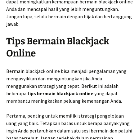
dapat meningkatkan kemampuan bermain blackjack online
Anda dan mencapai hasil yang lebih menguntungkan.
Jangan lupa, selalu bermain dengan bijak dan bertanggung
jawab.
Tips Bermain Blackjack
Online
Bermain blackjack online bisa menjadi pengalaman yang
mengasyikkan dan menguntungkan jika Anda
menggunakan strategi yang tepat. Berikut ini adalah
beberapa
tips bermain blackjack online
yang dapat
membantu meningkatkan peluang kemenangan Anda.
Pertama, penting untuk memiliki strategi pengelolaan
uang yang baik. Tetapkan batas untuk berapa banyak yang
ingin Anda pertaruhkan dalam satu sesi bermain dan patuhi
batas tersebut. Jangan terjebak dalam permainan