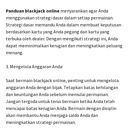
Panduan blackjack online
menyarankan agar Anda
menggunakan strategi dasar dalam setiap permainan.
Strategi dasar memandu Anda dalam membuat keputusan
berdasarkan kartu yang Anda pegang dan kartu yang
terbuka oleh dealer. Dengan mengikuti strategi ini, Anda
dapat meminimalkan kerugian dan meningkatkan peluang
menang.
3. Mengelola Anggaran Anda:
Saat bermain blackjack online, penting untuk mengelola
anggaran Anda dengan bijak. Tetapkan batas kehilangan
dan keuntungan Anda sebelum memulai permainan.
Jangan tergoda untuk terus bermain ketika Anda telah
mencapai batas kerugian Anda. Bermain dengan disiplin
akan membantu Anda menjaga saldo Anda dan
meningkatkan strategi permainan.