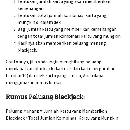
Tentukan jumlah kartu yang akan memberikan
kemenangan.
Tentukan total jumlah kombinasi kartu yang
mungkin di dalam dek.
Bagi jumlah kartu yang memberikan kemenangan
dengan total jumlah kombinasi kartu yang mungkin.
Hasilnya akan memberikan peluang menang
blackjack.
Contohnya, jika Anda ingin menghitung peluang
mendapatkan blackjack (kartu as dan kartu bergambar
bernilai 10) dari dek kartu yang tersisa, Anda dapat
menggunakan rumus berikut:
Rumus Peluang Blackjack:
Peluang Menang = Jumlah Kartu yang Memberikan
Blackjack / Total Jumlah Kombinasi Kartu yang Mungkin