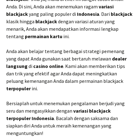
Anda. Di sini, Anda akan menemukan ragam
variasi
blackjack
yang paling populer di
Indonesia
. Dari
blackjack
klasik hingga
blackjack
dengan variasi aturan yang
menarik, Anda akan mendapatkan informasi lengkap
tentang
permainan kartu
ini.
Anda akan belajar tentang berbagai strategi pemenang
yang dapat Anda gunakan saat bertaruh melawan
dealer
langsung
di
casino online
. Kami akan memberikan tips
dan trik yang efektif agar Anda dapat meningkatkan
peluang kemenangan Anda dalam permainan blackjack
terpopuler
ini.
Bersiaplah untuk menemukan pengalaman berjudi yang
seru dan mengasyikkan dengan
variasi blackjack
terpopuler
Indonesia
. Bacalah dengan saksama dan
siapkan diri Anda untuk meraih kemenangan yang
menguntungkan!