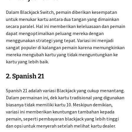
Dalam Blackjack Switch, pemain diberikan kesempatan
untuk menukar kartu antara dua tangan yang dimainkan
secara paralel. Hal ini memberikan keleluasaan dan pemain
dapat mengoptimalkan peluang mereka dengan
menggunakan strategi yang tepat. Variasi ini menjadi
sangat populer di kalangan pemain karena memungkinkan
mereka mengubah kartu yang tidak menguntungkan ke
kartu yang lebih baik.
2. Spanish 21
Spanish 21 adalah variasi Blackjack yang cukup menantang.
Dalam permainan ini, dek kartu tradisional yang digunakan
biasanya tidak memiliki kartu 10. Meskipun demikian,
variasi ini memberikan keuntungan tambahan kepada
pemain, seperti pembayaran blackjack yang lebih tinggi
dan opsi untuk menyerah setelah melihat kartu dealer.