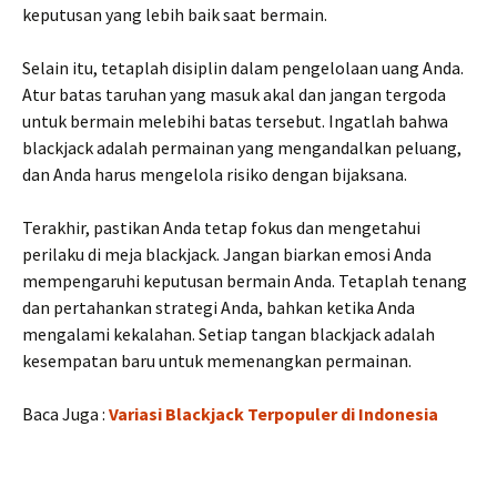
keputusan yang lebih baik saat bermain.
Selain itu, tetaplah disiplin dalam pengelolaan uang Anda.
Atur batas taruhan yang masuk akal dan jangan tergoda
untuk bermain melebihi batas tersebut. Ingatlah bahwa
blackjack adalah permainan yang mengandalkan peluang,
dan Anda harus mengelola risiko dengan bijaksana.
Terakhir, pastikan Anda tetap fokus dan mengetahui
perilaku di meja blackjack. Jangan biarkan emosi Anda
mempengaruhi keputusan bermain Anda. Tetaplah tenang
dan pertahankan strategi Anda, bahkan ketika Anda
mengalami kekalahan. Setiap tangan blackjack adalah
kesempatan baru untuk memenangkan permainan.
Baca Juga :
Variasi Blackjack Terpopuler di Indonesia