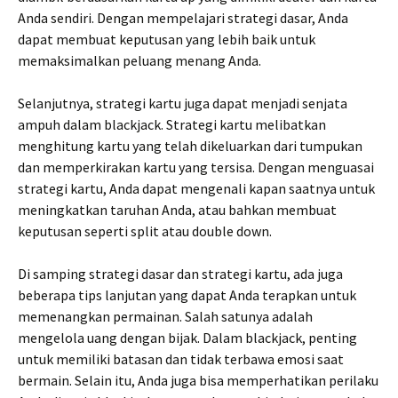
Anda sendiri. Dengan mempelajari strategi dasar, Anda
dapat membuat keputusan yang lebih baik untuk
memaksimalkan peluang menang Anda.
Selanjutnya, strategi kartu juga dapat menjadi senjata
ampuh dalam blackjack. Strategi kartu melibatkan
menghitung kartu yang telah dikeluarkan dari tumpukan
dan memperkirakan kartu yang tersisa. Dengan menguasai
strategi kartu, Anda dapat mengenali kapan saatnya untuk
meningkatkan taruhan Anda, atau bahkan membuat
keputusan seperti split atau double down.
Di samping strategi dasar dan strategi kartu, ada juga
beberapa tips lanjutan yang dapat Anda terapkan untuk
memenangkan permainan. Salah satunya adalah
mengelola uang dengan bijak. Dalam blackjack, penting
untuk memiliki batasan dan tidak terbawa emosi saat
bermain. Selain itu, Anda juga bisa memperhatikan perilaku