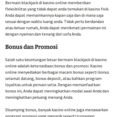
Bermain blackjack di kasino online memberikan
fleksibilitas yang tidak dapat anda temukan di kasino fisik.
Anda dapat memainkannya kapan saja dan di mana saja
sesuai dengan waktu luang anda. Tidak perlu berdandan
atau keluar rumah, Anda dapat menikmati permainan ini
dengan nyaman dan tenang dari sofa Anda.
Bonus dan Promosi
Salah satu keuntungan besar bermain blackjack di kasino
online adalah ketersediaan bonus dan promosi. Kasino
online menyediakan berbagai macam bonus seperti bonus
selamat datang, bonus deposit, atau bahkan program
loyalitas untuk pemain setia. Dengan memanfaatkan
bonus ini, Anda dapat meningkatkan modal awal Anda dan
meningkatkan peluang menang Anda.
Disamping bonus, banyak kasino online juga menawarkan
program promosi yang menarik seperti turnamen