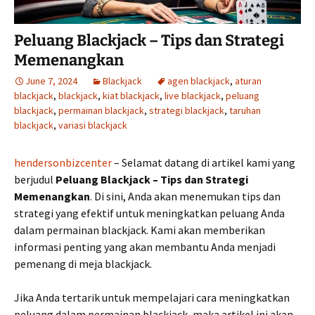
Peluang Blackjack – Tips dan Strategi
Memenangkan
June 7, 2024
Blackjack
agen blackjack
,
aturan
blackjack
,
blackjack
,
kiat blackjack
,
live blackjack
,
peluang
blackjack
,
permainan blackjack
,
strategi blackjack
,
taruhan
blackjack
,
variasi blackjack
hendersonbizcenter
– Selamat datang di artikel kami yang
berjudul
Peluang Blackjack – Tips dan Strategi
Memenangkan
. Di sini, Anda akan menemukan tips dan
strategi yang efektif untuk meningkatkan peluang Anda
dalam permainan blackjack. Kami akan memberikan
informasi penting yang akan membantu Anda menjadi
pemenang di meja blackjack.
Jika Anda tertarik untuk mempelajari cara meningkatkan
peluang dalam permainan blackjack, maka artikel ini akan