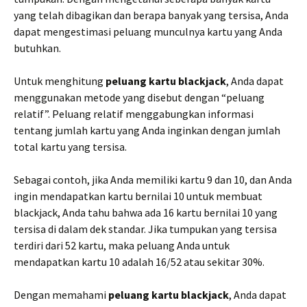
yang telah dibagikan dan berapa banyak yang tersisa, Anda
dapat mengestimasi peluang munculnya kartu yang Anda
butuhkan.
Untuk menghitung
peluang kartu blackjack
, Anda dapat
menggunakan metode yang disebut dengan “peluang
relatif”. Peluang relatif menggabungkan informasi
tentang jumlah kartu yang Anda inginkan dengan jumlah
total kartu yang tersisa.
Sebagai contoh, jika Anda memiliki kartu 9 dan 10, dan Anda
ingin mendapatkan kartu bernilai 10 untuk membuat
blackjack, Anda tahu bahwa ada 16 kartu bernilai 10 yang
tersisa di dalam dek standar. Jika tumpukan yang tersisa
terdiri dari 52 kartu, maka peluang Anda untuk
mendapatkan kartu 10 adalah 16/52 atau sekitar 30%.
Dengan memahami
peluang kartu blackjack
, Anda dapat