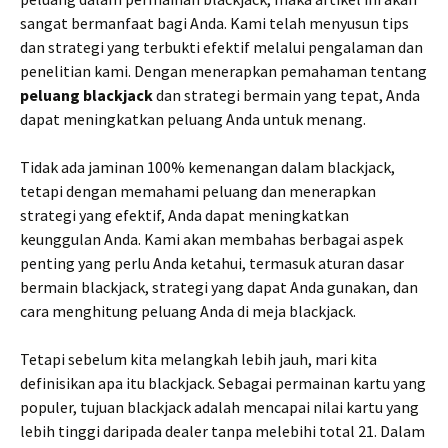
sangat bermanfaat bagi Anda. Kami telah menyusun tips
dan strategi yang terbukti efektif melalui pengalaman dan
penelitian kami. Dengan menerapkan pemahaman tentang
peluang blackjack
dan strategi bermain yang tepat, Anda
dapat meningkatkan peluang Anda untuk menang.
Tidak ada jaminan 100% kemenangan dalam blackjack,
tetapi dengan memahami peluang dan menerapkan
strategi yang efektif, Anda dapat meningkatkan
keunggulan Anda. Kami akan membahas berbagai aspek
penting yang perlu Anda ketahui, termasuk aturan dasar
bermain blackjack, strategi yang dapat Anda gunakan, dan
cara menghitung peluang Anda di meja blackjack.
Tetapi sebelum kita melangkah lebih jauh, mari kita
definisikan apa itu blackjack. Sebagai permainan kartu yang
populer, tujuan blackjack adalah mencapai nilai kartu yang
lebih tinggi daripada dealer tanpa melebihi total 21. Dalam