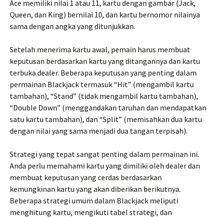
Ace memiliki nilai 1 atau 11, kartu dengan gambar (Jack,
Queen, dan King) bernilai 10, dan kartu bernomor nilainya
sama dengan angka yang ditunjukkan.
Setelah menerima kartu awal, pemain harus membuat
keputusan berdasarkan kartu yang ditangannya dan kartu
terbuka dealer. Beberapa keputusan yang penting dalam
permainan Blackjack termasuk “Hit” (mengambil kartu
tambahan), “Stand” (tidak mengambil kartu tambahan),
“Double Down” (menggandakan taruhan dan mendapatkan
satu kartu tambahan), dan “Split” (memisahkan dua kartu
dengan nilai yang sama menjadi dua tangan terpisah).
Strategi yang tepat sangat penting dalam permainan ini.
Anda perlu memahami kartu yang dimiliki oleh dealer dan
membuat keputusan yang cerdas berdasarkan
kemungkinan kartu yang akan diberikan berikutnya.
Beberapa strategi umum dalam Blackjack meliputi
menghitung kartu, mengikuti tabel strategi, dan