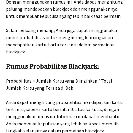
Dengan menggunakan rumus ini, Anda dapat menghitung
peluang mendapatkan blackjack dan menggunakannya
untuk membuat keputusan yang lebih baik saat bermain.
Selain peluang menang, Anda juga dapat menggunakan
rumus probabilitas untuk menghitung kemungkinan
mendapatkan kartu-kartu tertentu dalam permainan
blackjack.
Rumus Probabilitas Blackjack:
Probabilitas = Jumlah Kartu yang Diinginkan / Total
Jumlah Kartu yang Tersisa di Dek
Anda dapat menghitung probabilitas mendapatkan kartu
tertentu, seperti kartu bernilai 10 atau kartu as, dengan
menggunakan rumus ini. Informasi ini dapat membantu
Anda membuat keputusan yang lebih baik saat memilih
langkah selanjutnya dalam permainan blackjack.