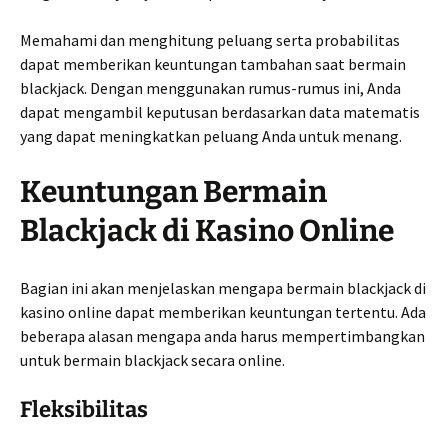
Memahami dan menghitung peluang serta probabilitas
dapat memberikan keuntungan tambahan saat bermain
blackjack. Dengan menggunakan rumus-rumus ini, Anda
dapat mengambil keputusan berdasarkan data matematis
yang dapat meningkatkan peluang Anda untuk menang.
Keuntungan Bermain
Blackjack di Kasino Online
Bagian ini akan menjelaskan mengapa bermain blackjack di
kasino online dapat memberikan keuntungan tertentu. Ada
beberapa alasan mengapa anda harus mempertimbangkan
untuk bermain blackjack secara online.
Fleksibilitas