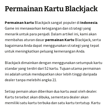
Permainan Kartu Blackjack
Permainan kartu
Blackjack sangat populer di
Indonesia
.
Game ini menawarkan ketegangan dan strategi yang
menarik untuk para penjudi. Dalam artikel ini, kami akan
membahas aturan dasar
permainan Kartu
Blackjack, serta
bagaimana Anda dapat menggunakan strategi yang tepat
untuk meningkatkan peluang kemenangan Anda.
Blackjack dimainkan dengan menggunakan setumpuk kartu
standar yang terdiri dari 52 kartu. Tujuan utama permainan
ini adalah untuk mendapatkan skor lebih tinggi daripada
dealer tanpa melebihi angka 21.
Setiap pemain akan diberikan dua kartu awal oleh dealer.
Kartu tersebut akan dibuka, sementara dealer akan
memiliki satu kartu terbuka dan satu kartu tertutup. Kartu