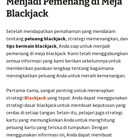
Menjadi Pemenang di Meja
Blackjack
Setelah mendapatkan pemahaman yang mendalam
tentang
peluang blackjack
, strategi memenangkan, dan
tips bermain blackjack
, Anda siap untuk menjadi
pemenang di meja blackjack. Kami telah menggabungkan
semua informasi yang kami berikan sebelumnya untuk
memberikan panduan lengkap tentang bagaimana
meningkatkan peluang Anda untuk meraih kemenangan.
Pertama-tama, sangat penting untuk menerapkan
strategi
Blackjack
yang tepat. Anda dapat menggunakan
strategi dasar blackjack untuk membuat keputusan yang
cerdas di setiap tangan. Selain itu, pelajari juga strategi
kartu yang memungkinkan Anda untuk menghitung
peluang kartu yang tersisa di tumpukan. Dengan
menggunakan informasi ini, Anda dapat membuat