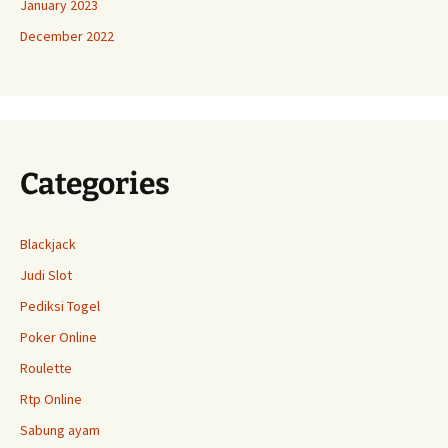
January 2023
December 2022
Categories
Blackjack
Judi Slot
Pediksi Togel
Poker Online
Roulette
Rtp Online
Sabung ayam