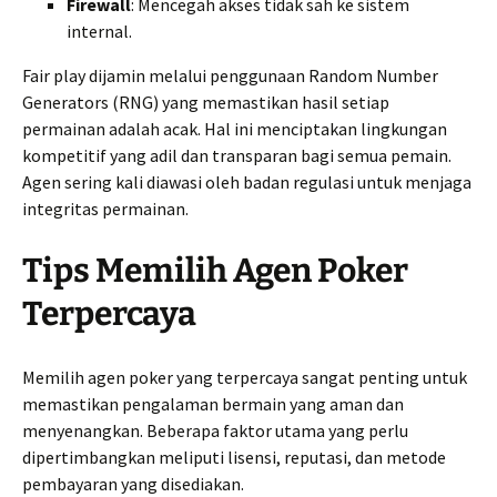
Firewall
: Mencegah akses tidak sah ke sistem
internal.
Fair play dijamin melalui penggunaan Random Number
Generators (RNG) yang memastikan hasil setiap
permainan adalah acak. Hal ini menciptakan lingkungan
kompetitif yang adil dan transparan bagi semua pemain.
Agen sering kali diawasi oleh badan regulasi untuk menjaga
integritas permainan.
Tips Memilih Agen Poker
Terpercaya
Memilih agen poker yang terpercaya sangat penting untuk
memastikan pengalaman bermain yang aman dan
menyenangkan. Beberapa faktor utama yang perlu
dipertimbangkan meliputi lisensi, reputasi, dan metode
pembayaran yang disediakan.