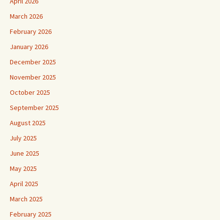
April 2026
March 2026
February 2026
January 2026
December 2025
November 2025
October 2025
September 2025
August 2025
July 2025
June 2025
May 2025
April 2025
March 2025
February 2025