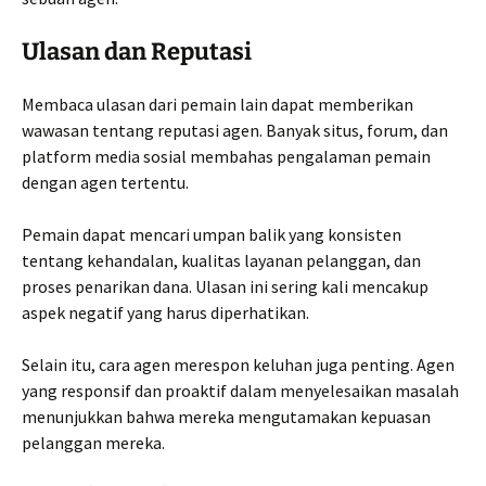
Ulasan dan Reputasi
Membaca ulasan dari pemain lain dapat memberikan
wawasan tentang reputasi agen. Banyak situs, forum, dan
platform media sosial membahas pengalaman pemain
dengan agen tertentu.
Pemain dapat mencari umpan balik yang konsisten
tentang kehandalan, kualitas layanan pelanggan, dan
proses penarikan dana. Ulasan ini sering kali mencakup
aspek negatif yang harus diperhatikan.
Selain itu, cara agen merespon keluhan juga penting. Agen
yang responsif dan proaktif dalam menyelesaikan masalah
menunjukkan bahwa mereka mengutamakan kepuasan
pelanggan mereka.