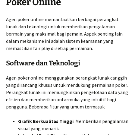
Poker Online
Agen poker online memanfaatkan berbagai perangkat
lunak dan teknologi untuk memberikan pengalaman
bermain yang maksimal bagi pemain. Aspek penting lain
dalam mekanisme ini adalah sistem keamanan yang
memastikan fair play di setiap permainan.
Software dan Teknologi
Agen poker online menggunakan perangkat lunak canggih
yang dirancang khusus untuk mendukung permainan poker.
Perangkat lunak ini memungkinkan pengelolaan data yang
efisien dan memberikan antarmuka yang intuitif bagi
pengguna. Beberapa fitur yang umum termasuk:
Grafik Berkualitas Tinggi
: Memberikan pengalaman
visual yang menarik.