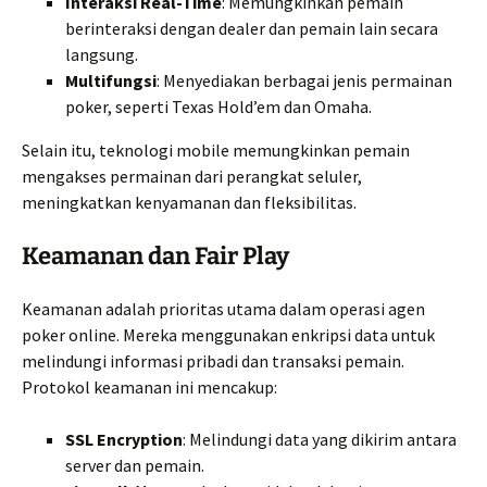
Interaksi Real-Time
: Memungkinkan pemain
berinteraksi dengan dealer dan pemain lain secara
langsung.
Multifungsi
: Menyediakan berbagai jenis permainan
poker, seperti Texas Hold’em dan Omaha.
Selain itu, teknologi mobile memungkinkan pemain
mengakses permainan dari perangkat seluler,
meningkatkan kenyamanan dan fleksibilitas.
Keamanan dan Fair Play
Keamanan adalah prioritas utama dalam operasi agen
poker online. Mereka menggunakan enkripsi data untuk
melindungi informasi pribadi dan transaksi pemain.
Protokol keamanan ini mencakup:
SSL Encryption
: Melindungi data yang dikirim antara
server dan pemain.