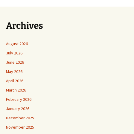
Archives
August 2026
July 2026
June 2026
May 2026
April 2026
March 2026
February 2026
January 2026
December 2025
November 2025