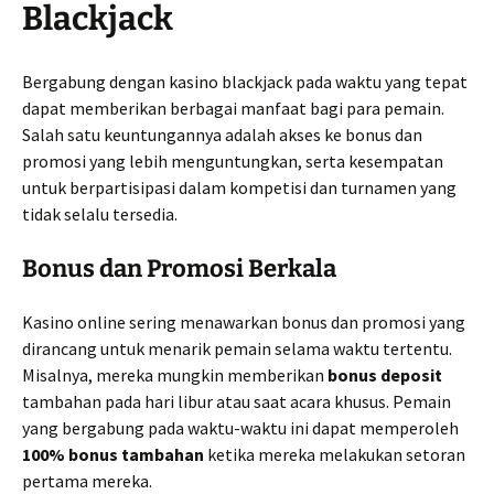
Blackjack
Bergabung dengan kasino blackjack pada waktu yang tepat
dapat memberikan berbagai manfaat bagi para pemain.
Salah satu keuntungannya adalah akses ke bonus dan
promosi yang lebih menguntungkan, serta kesempatan
untuk berpartisipasi dalam kompetisi dan turnamen yang
tidak selalu tersedia.
Bonus dan Promosi Berkala
Kasino online sering menawarkan bonus dan promosi yang
dirancang untuk menarik pemain selama waktu tertentu.
Misalnya, mereka mungkin memberikan
bonus deposit
tambahan pada hari libur atau saat acara khusus. Pemain
yang bergabung pada waktu-waktu ini dapat memperoleh
100% bonus tambahan
ketika mereka melakukan setoran
pertama mereka.