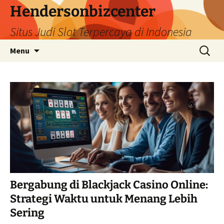
Hendersonbizcenter
Situs Judi Slot Terpercaya di Indonesia
Skip
Search
Menu
to
for:
content
Bergabung di Blackjack Casino Online:
Strategi Waktu untuk Menang Lebih
Sering