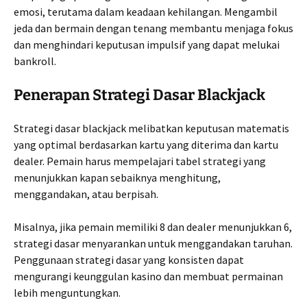
emosi, terutama dalam keadaan kehilangan. Mengambil
jeda dan bermain dengan tenang membantu menjaga fokus
dan menghindari keputusan impulsif yang dapat melukai
bankroll.
Penerapan Strategi Dasar Blackjack
Strategi dasar blackjack melibatkan keputusan matematis
yang optimal berdasarkan kartu yang diterima dan kartu
dealer. Pemain harus mempelajari tabel strategi yang
menunjukkan kapan sebaiknya menghitung,
menggandakan, atau berpisah.
Misalnya, jika pemain memiliki 8 dan dealer menunjukkan 6,
strategi dasar menyarankan untuk menggandakan taruhan.
Penggunaan strategi dasar yang konsisten dapat
mengurangi keunggulan kasino dan membuat permainan
lebih menguntungkan.