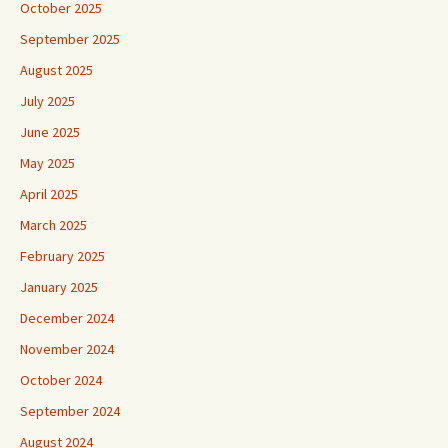
October 2025
September 2025
August 2025
July 2025
June 2025
May 2025
April 2025
March 2025
February 2025
January 2025
December 2024
November 2024
October 2024
September 2024
August 2024