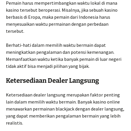
Pemain harus mempertimbangkan waktu lokal di mana
kasino tersebut beroperasi. Misalnya, jika sebuah kasino
berbasis di Eropa, maka pemain dari Indonesia harus
menyesuaikan waktu permainan dengan perbedaan
tersebut.
Berhati-hati dalam memilih waktu bermain dapat
meningkatkan pengalaman dan potensi kemenangan.
Memanfaatkan waktu ketika banyak pemain di luar negeri
tidak aktif bisa menjadi pilihan yang bijak.
Ketersediaan Dealer Langsung
Ketersediaan dealer langsung merupakan faktor penting
lain dalam memilih waktu bermain. Banyak kasino online
menawarkan permainan blackjack dengan dealer langsung,
yang dapat memberikan pengalaman bermain yang lebih
realistis.