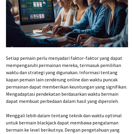
Setiap pemain perlu menyadari faktor-faktor yang dapat
mempengaruhi permainan mereka, termasuk pemilihan
waktu dan strategi yang digunakan. Informasi tentang
kapan pemain lain cenderung online dan waktu puncak
permainan dapat memberikan keuntungan yang signifikan.
Mengadaptasi pendekatan berdasarkan waktu bermain
dapat membuat perbedaan dalam hasil yang diperoleh.
Menggali lebih dalam tentang teknik dan waktu optimal
untuk bermain blackjack dapat membawa pengalaman
bermain ke level berikutnya. Dengan pengetahuan yang