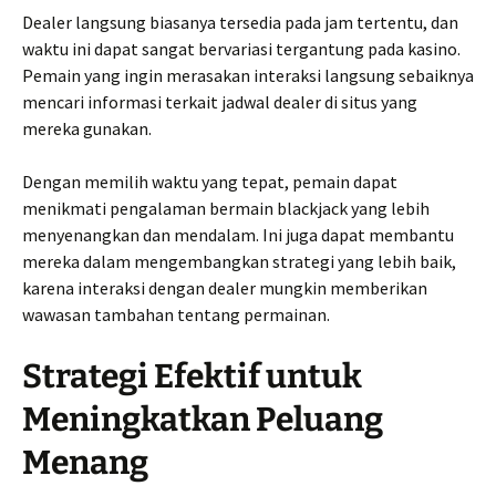
Dealer langsung biasanya tersedia pada jam tertentu, dan
waktu ini dapat sangat bervariasi tergantung pada kasino.
Pemain yang ingin merasakan interaksi langsung sebaiknya
mencari informasi terkait jadwal dealer di situs yang
mereka gunakan.
Dengan memilih waktu yang tepat, pemain dapat
menikmati pengalaman bermain blackjack yang lebih
menyenangkan dan mendalam. Ini juga dapat membantu
mereka dalam mengembangkan strategi yang lebih baik,
karena interaksi dengan dealer mungkin memberikan
wawasan tambahan tentang permainan.
Strategi Efektif untuk
Meningkatkan Peluang
Menang