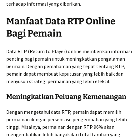
terhadap informasi yang diberikan.
Manfaat Data RTP Online
Bagi Pemain
Data RTP (Return to Player) online memberikan informasi
penting bagi pemain untuk meningkatkan pengalaman
bermain. Dengan pemahaman yang tepat tentang RTP,
pemain dapat membuat keputusan yang lebih baik dan
menyusun strategi permainan yang lebih efektif.
Meningkatkan Peluang Kemenangan
Dengan mengetahui data RTP, pemain dapat memilih
permainan dengan persentase pengembalian yang lebih
tinggi. Misalnya, permainan dengan RTP 96% akan
mengembalikan lebih banyak dari total taruhan yang