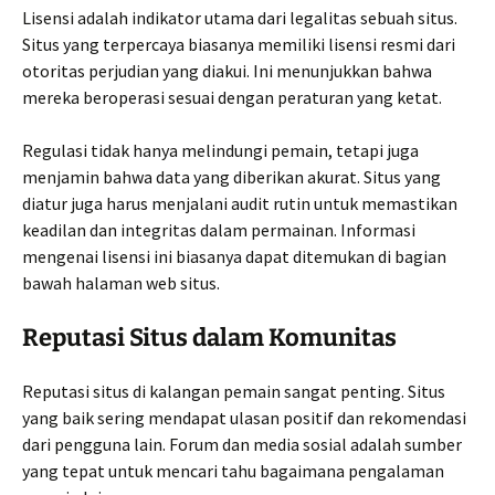
Lisensi adalah indikator utama dari legalitas sebuah situs.
Situs yang terpercaya biasanya memiliki lisensi resmi dari
otoritas perjudian yang diakui. Ini menunjukkan bahwa
mereka beroperasi sesuai dengan peraturan yang ketat.
Regulasi tidak hanya melindungi pemain, tetapi juga
menjamin bahwa data yang diberikan akurat. Situs yang
diatur juga harus menjalani audit rutin untuk memastikan
keadilan dan integritas dalam permainan. Informasi
mengenai lisensi ini biasanya dapat ditemukan di bagian
bawah halaman web situs.
Reputasi Situs dalam Komunitas
Reputasi situs di kalangan pemain sangat penting. Situs
yang baik sering mendapat ulasan positif dan rekomendasi
dari pengguna lain. Forum dan media sosial adalah sumber
yang tepat untuk mencari tahu bagaimana pengalaman