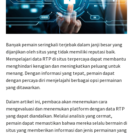
Banyak pemain seringkali terjebak dalam janji besar yang
dijanjikan oleh situs yang tidak memiliki reputasi baik.
Mempelajari data RTP di situs terpercaya dapat membantu
menghindari kerugian dan meningkatkan peluang untuk
menang. Dengan informasi yang tepat, pemain dapat
dengan percaya diri menjelajahi berbagai opsi permainan
yang ditawarkan.
Dalam artikel ini, pembaca akan menemukan cara
mengevaluasi dan menemukan platform dengan data RTP
yang dapat diandalkan. Melalui analisis yang cermat,
pemain dapat memastikan bahwa mereka selalu bermain di
situs yang memberikan informasi dan jenis permainan yang