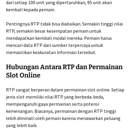
dari setiap 100 unit yang dipertaruhkan, 95 unit akan
kembali kepada pemain.
Pentingnya RTP tidak bisa diabaikan. Semakin tinggi nilai
RTP, semakin besar kesempatan pemain untuk
mendapatkan kembali modal mereka. Pemain harus
mencari data RTP dari sumber terpercaya untuk
memastikan keakuratan informasi tersebut.
Hubungan Antara RTP dan Permainan
Slot Online
RTP sangat berperan dalam permainan slot online. Setiap
jenis slot memiliki nilai RTP yang berbeda-beda,
mempengaruhi gaya permainan serta potensi
kemenangan. Biasanya, permainan dengan RTP tinggi
lebih diminati oleh pemain karena menawarkan peluang
yang lebih baik.