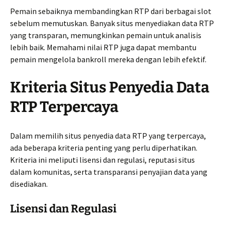
Pemain sebaiknya membandingkan RTP dari berbagai slot
sebelum memutuskan. Banyak situs menyediakan data RTP
yang transparan, memungkinkan pemain untuk analisis
lebih baik. Memahami nilai RTP juga dapat membantu
pemain mengelola bankroll mereka dengan lebih efektif.
Kriteria Situs Penyedia Data
RTP Terpercaya
Dalam memilih situs penyedia data RTP yang terpercaya,
ada beberapa kriteria penting yang perlu diperhatikan.
Kriteria ini meliputi lisensi dan regulasi, reputasi situs
dalam komunitas, serta transparansi penyajian data yang
disediakan.
Lisensi dan Regulasi