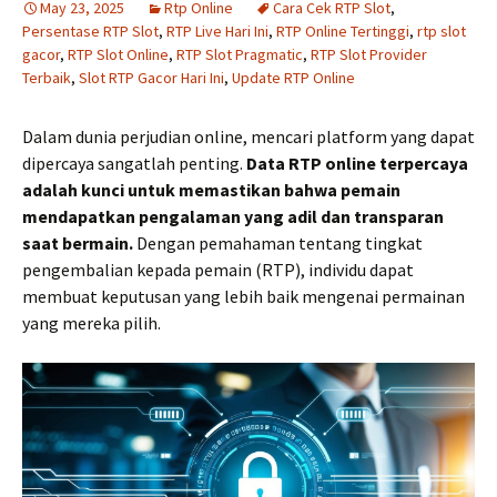
May 23, 2025
Rtp Online
Cara Cek RTP Slot
,
Persentase RTP Slot
,
RTP Live Hari Ini
,
RTP Online Tertinggi
,
rtp slot
gacor
,
RTP Slot Online
,
RTP Slot Pragmatic
,
RTP Slot Provider
Terbaik
,
Slot RTP Gacor Hari Ini
,
Update RTP Online
Dalam dunia perjudian online, mencari platform yang dapat
dipercaya sangatlah penting.
Data RTP online terpercaya
adalah kunci untuk memastikan bahwa pemain
mendapatkan pengalaman yang adil dan transparan
saat bermain.
Dengan pemahaman tentang tingkat
pengembalian kepada pemain (RTP), individu dapat
membuat keputusan yang lebih baik mengenai permainan
yang mereka pilih.