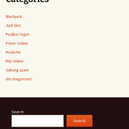
Blackjack
Judi Slot
Pediksi Togel
Poker Online
Roulette
Rtp Online
Sabung ayam
Uncategorized
Search
Search