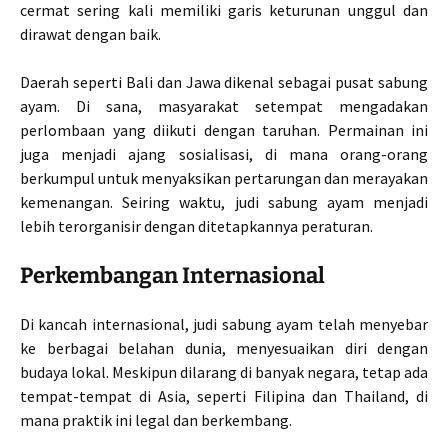
cermat sering kali memiliki garis keturunan unggul dan
dirawat dengan baik.
Daerah seperti Bali dan Jawa dikenal sebagai pusat sabung
ayam. Di sana, masyarakat setempat mengadakan
perlombaan yang diikuti dengan taruhan. Permainan ini
juga menjadi ajang sosialisasi, di mana orang-orang
berkumpul untuk menyaksikan pertarungan dan merayakan
kemenangan. Seiring waktu, judi sabung ayam menjadi
lebih terorganisir dengan ditetapkannya peraturan.
Perkembangan Internasional
Di kancah internasional, judi sabung ayam telah menyebar
ke berbagai belahan dunia, menyesuaikan diri dengan
budaya lokal. Meskipun dilarang di banyak negara, tetap ada
tempat-tempat di Asia, seperti Filipina dan Thailand, di
mana praktik ini legal dan berkembang.