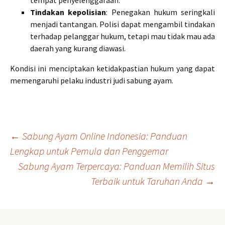
tempat penyelenggaraan.
Tindakan kepolisian
: Penegakan hukum seringkali
menjadi tantangan. Polisi dapat mengambil tindakan
terhadap pelanggar hukum, tetapi mau tidak mau ada
daerah yang kurang diawasi.
Kondisi ini menciptakan ketidakpastian hukum yang dapat
memengaruhi pelaku industri judi sabung ayam.
Post
←
Sabung Ayam Online Indonesia: Panduan
Lengkap untuk Pemula dan Penggemar
Sabung Ayam Terpercaya: Panduan Memilih Situs
navigation
Terbaik untuk Taruhan Anda
→