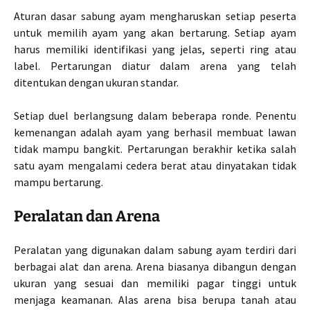
Aturan dasar sabung ayam mengharuskan setiap peserta
untuk memilih ayam yang akan bertarung. Setiap ayam
harus memiliki identifikasi yang jelas, seperti ring atau
label. Pertarungan diatur dalam arena yang telah
ditentukan dengan ukuran standar.
Setiap duel berlangsung dalam beberapa ronde. Penentu
kemenangan adalah ayam yang berhasil membuat lawan
tidak mampu bangkit. Pertarungan berakhir ketika salah
satu ayam mengalami cedera berat atau dinyatakan tidak
mampu bertarung.
Peralatan dan Arena
Peralatan yang digunakan dalam sabung ayam terdiri dari
berbagai alat dan arena. Arena biasanya dibangun dengan
ukuran yang sesuai dan memiliki pagar tinggi untuk
menjaga keamanan. Alas arena bisa berupa tanah atau