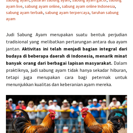
sabung ayam
,
pasaran sabung ayam
,
sabung ayam gacor
,
sabung
ayam live
,
sabung ayam online
,
sabung ayam online Indonesia
,
sabung ayam terbaik
,
sabung ayam terpercaya
,
taruhan sabung
ayam
Judi Sabung Ayam merupakan suatu bentuk perjudian
tradisional yang melibatkan pertarungan antara dua ayam
jantan.
Aktivitas ini telah menjadi bagian integral dari
budaya di beberapa daerah di Indonesia, menarik minat
banyak orang dari berbagai lapisan masyarakat.
Dalam
praktiknya, judi sabung ayam tidak hanya sekadar hiburan,
tetapi juga merupakan cara bagi peternak untuk
menunjukkan kualitas dan keberanian ayam mereka.