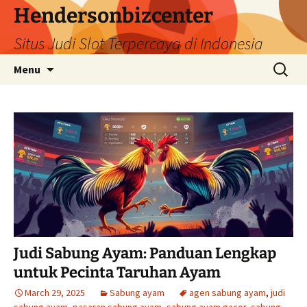
Hendersonbizcenter
Situs Judi Slot Terpercaya di Indonesia
Skip
Search
Menu
to
for:
content
Judi Sabung Ayam: Panduan Lengkap
untuk Pecinta Taruhan Ayam
March 29, 2025
Sabung ayam
agen sabung ayam
,
judi