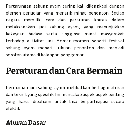
Pertarungan sabung ayam sering kali dilengkapi dengan
elemen perjudian yang menarik minat penonton. Setiap
negara memiliki cara dan peraturan khusus dalam
melaksanakan judi sabung ayam, yang menunjukkan
kekayaan budaya serta tingginya minat masyarakat
terhadap aktivitas ini. Momen-momen seperti festival
sabung ayam menarik ribuan penonton dan menjadi
sorotan utama di kalangan penggemar.
Peraturan dan Cara Bermain
Permainan judi sabung ayam melibatkan berbagai aturan
dan teknik yang spesifik. Ini mencakup aspek-aspek penting
yang harus dipahami untuk bisa berpartisipasi secara
efektif.
Aturan Dasar