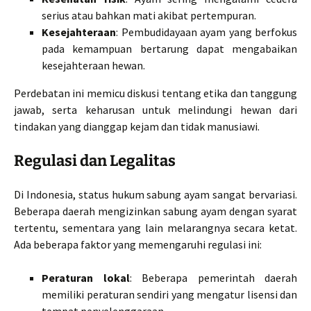
serius atau bahkan mati akibat pertempuran.
Kesejahteraan
: Pembudidayaan ayam yang berfokus
pada kemampuan bertarung dapat mengabaikan
kesejahteraan hewan.
Perdebatan ini memicu diskusi tentang etika dan tanggung
jawab, serta keharusan untuk melindungi hewan dari
tindakan yang dianggap kejam dan tidak manusiawi.
Regulasi dan Legalitas
Di Indonesia, status hukum sabung ayam sangat bervariasi.
Beberapa daerah mengizinkan sabung ayam dengan syarat
tertentu, sementara yang lain melarangnya secara ketat.
Ada beberapa faktor yang memengaruhi regulasi ini:
Peraturan lokal
: Beberapa pemerintah daerah
memiliki peraturan sendiri yang mengatur lisensi dan