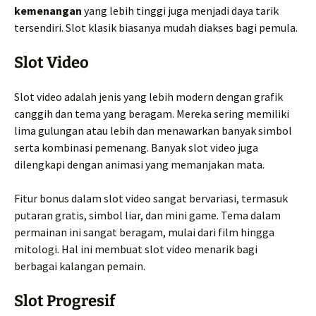
kemenangan
yang lebih tinggi juga menjadi daya tarik
tersendiri. Slot klasik biasanya mudah diakses bagi pemula.
Slot Video
Slot video adalah jenis yang lebih modern dengan grafik
canggih dan tema yang beragam. Mereka sering memiliki
lima gulungan atau lebih dan menawarkan banyak simbol
serta kombinasi pemenang. Banyak slot video juga
dilengkapi dengan animasi yang memanjakan mata.
Fitur bonus dalam slot video sangat bervariasi, termasuk
putaran gratis, simbol liar, dan mini game. Tema dalam
permainan ini sangat beragam, mulai dari film hingga
mitologi. Hal ini membuat slot video menarik bagi
berbagai kalangan pemain.
Slot Progresif