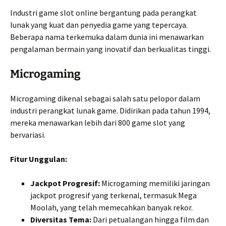
Industri game slot online bergantung pada perangkat
lunak yang kuat dan penyedia game yang tepercaya.
Beberapa nama terkemuka dalam dunia ini menawarkan
pengalaman bermain yang inovatif dan berkualitas tinggi.
Microgaming
Microgaming dikenal sebagai salah satu pelopor dalam
industri perangkat lunak game. Didirikan pada tahun 1994,
mereka menawarkan lebih dari 800 game slot yang
bervariasi.
Fitur Unggulan:
Jackpot Progresif:
Microgaming memiliki jaringan
jackpot progresif yang terkenal, termasuk Mega
Moolah, yang telah memecahkan banyak rekor.
Diversitas Tema:
Dari petualangan hingga film dan