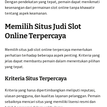
Dengan pendekatan yang tepat, pemain dapat menikmati
kesenangan dari permainan slot online tanpa khawatir
tentang aspek keamanan.
Memilih Situs Judi Slot
Online Terpercaya
Memilih situs judi slot online terpercaya memerlukan
perhatian terhadap beberapa aspek penting. Kriteria yang
jelas dapat membantu pemain dalam menentukan pilihan
yang tepat.
Kriteria Situs Terpercaya
Kriteria yang harus dipertimbangkan meliputi reputasi,
ulasan pengguna, dan kualitas layanan pelanggan. Pemain
sebaiknya mencari situs yang memiliki lisensi resmi dan