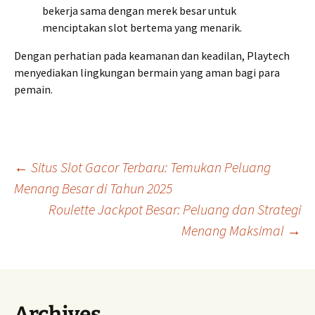
bekerja sama dengan merek besar untuk
menciptakan slot bertema yang menarik.
Dengan perhatian pada keamanan dan keadilan, Playtech
menyediakan lingkungan bermain yang aman bagi para
pemain.
Post
←
Situs Slot Gacor Terbaru: Temukan Peluang
Menang Besar di Tahun 2025
Roulette Jackpot Besar: Peluang dan Strategi
navigation
Menang Maksimal
→
Archives