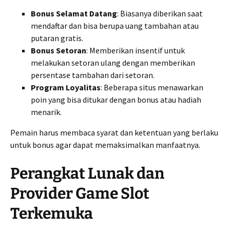
Bonus Selamat Datang
: Biasanya diberikan saat
mendaftar dan bisa berupa uang tambahan atau
putaran gratis.
Bonus Setoran
: Memberikan insentif untuk
melakukan setoran ulang dengan memberikan
persentase tambahan dari setoran.
Program Loyalitas
: Beberapa situs menawarkan
poin yang bisa ditukar dengan bonus atau hadiah
menarik.
Pemain harus membaca syarat dan ketentuan yang berlaku
untuk bonus agar dapat memaksimalkan manfaatnya.
Perangkat Lunak dan
Provider Game Slot
Terkemuka