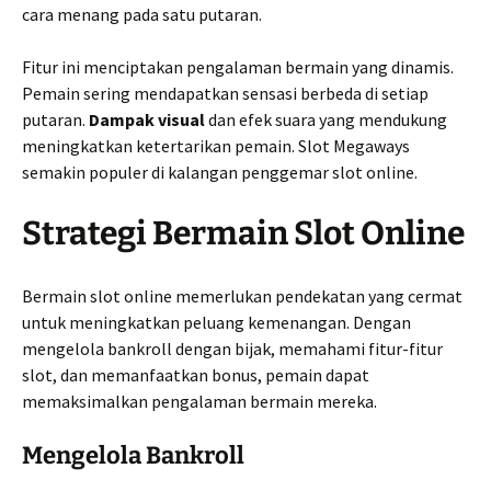
cara menang pada satu putaran.
Fitur ini menciptakan pengalaman bermain yang dinamis.
Pemain sering mendapatkan sensasi berbeda di setiap
putaran.
Dampak visual
dan efek suara yang mendukung
meningkatkan ketertarikan pemain. Slot Megaways
semakin populer di kalangan penggemar slot online.
Strategi Bermain Slot Online
Bermain slot online memerlukan pendekatan yang cermat
untuk meningkatkan peluang kemenangan. Dengan
mengelola bankroll dengan bijak, memahami fitur-fitur
slot, dan memanfaatkan bonus, pemain dapat
memaksimalkan pengalaman bermain mereka.
Mengelola Bankroll