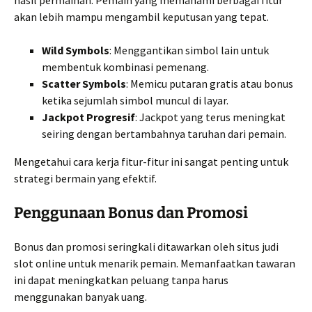
hasil permainan. Pemain yang memahami berbagai fitur
akan lebih mampu mengambil keputusan yang tepat.
Wild Symbols
: Menggantikan simbol lain untuk
membentuk kombinasi pemenang.
Scatter Symbols
: Memicu putaran gratis atau bonus
ketika sejumlah simbol muncul di layar.
Jackpot Progresif
: Jackpot yang terus meningkat
seiring dengan bertambahnya taruhan dari pemain.
Mengetahui cara kerja fitur-fitur ini sangat penting untuk
strategi bermain yang efektif.
Penggunaan Bonus dan Promosi
Bonus dan promosi seringkali ditawarkan oleh situs judi
slot online untuk menarik pemain. Memanfaatkan tawaran
ini dapat meningkatkan peluang tanpa harus
menggunakan banyak uang.