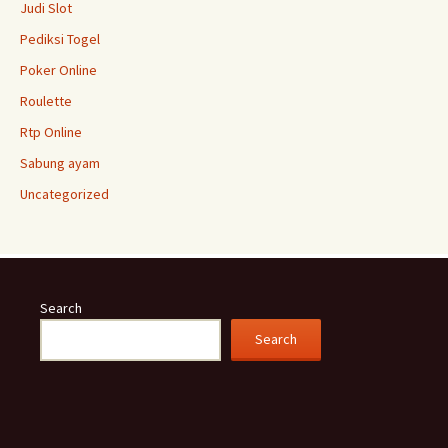
Judi Slot
Pediksi Togel
Poker Online
Roulette
Rtp Online
Sabung ayam
Uncategorized
Search
Search