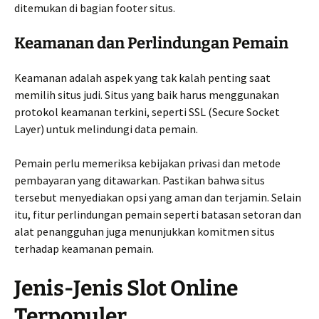
ditemukan di bagian footer situs.
Keamanan dan Perlindungan Pemain
Keamanan adalah aspek yang tak kalah penting saat
memilih situs judi. Situs yang baik harus menggunakan
protokol keamanan terkini, seperti SSL (Secure Socket
Layer) untuk melindungi data pemain.
Pemain perlu memeriksa kebijakan privasi dan metode
pembayaran yang ditawarkan. Pastikan bahwa situs
tersebut menyediakan opsi yang aman dan terjamin. Selain
itu, fitur perlindungan pemain seperti batasan setoran dan
alat penangguhan juga menunjukkan komitmen situs
terhadap keamanan pemain.
Jenis-Jenis Slot Online
Terpopuler