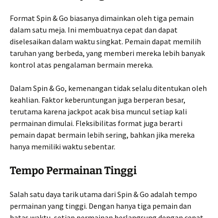
Format Spin & Go biasanya dimainkan oleh tiga pemain
dalam satu meja. Ini membuatnya cepat dan dapat
diselesaikan dalam waktu singkat. Pemain dapat memilih
taruhan yang berbeda, yang memberi mereka lebih banyak
kontrol atas pengalaman bermain mereka.
Dalam Spin & Go, kemenangan tidak selalu ditentukan oleh
keahlian. Faktor keberuntungan juga berperan besar,
terutama karena jackpot acak bisa muncul setiap kali
permainan dimulai. Fleksibilitas format juga berarti
pemain dapat bermain lebih sering, bahkan jika mereka
hanya memiliki waktu sebentar.
Tempo Permainan Tinggi
Salah satu daya tarik utama dari Spin & Go adalah tempo
permainan yang tinggi. Dengan hanya tiga pemain dan
batas waktu, setiap permainan berlangsung dengan cepat.