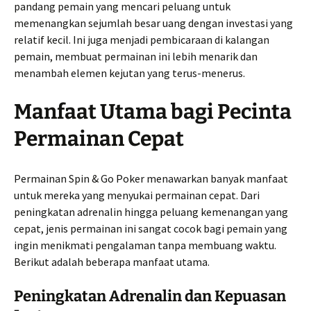
pandang pemain yang mencari peluang untuk
memenangkan sejumlah besar uang dengan investasi yang
relatif kecil. Ini juga menjadi pembicaraan di kalangan
pemain, membuat permainan ini lebih menarik dan
menambah elemen kejutan yang terus-menerus.
Manfaat Utama bagi Pecinta
Permainan Cepat
Permainan Spin & Go Poker menawarkan banyak manfaat
untuk mereka yang menyukai permainan cepat. Dari
peningkatan adrenalin hingga peluang kemenangan yang
cepat, jenis permainan ini sangat cocok bagi pemain yang
ingin menikmati pengalaman tanpa membuang waktu.
Berikut adalah beberapa manfaat utama.
Peningkatan Adrenalin dan Kepuasan