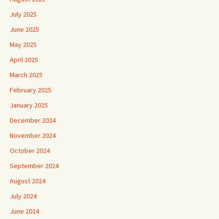
July 2025
June 2025
May 2025
April 2025
March 2025
February 2025
January 2025
December 2024
November 2024
October 2024
September 2024
August 2024
July 2024
June 2024