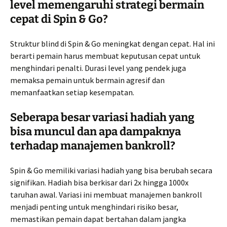
level memengaruhi strategi bermain
cepat di Spin & Go?
Struktur blind di Spin & Go meningkat dengan cepat. Hal ini
berarti pemain harus membuat keputusan cepat untuk
menghindari penalti. Durasi level yang pendek juga
memaksa pemain untuk bermain agresif dan
memanfaatkan setiap kesempatan.
Seberapa besar variasi hadiah yang
bisa muncul dan apa dampaknya
terhadap manajemen bankroll?
Spin & Go memiliki variasi hadiah yang bisa berubah secara
signifikan. Hadiah bisa berkisar dari 2x hingga 1000x
taruhan awal. Variasi ini membuat manajemen bankroll
menjadi penting untuk menghindari risiko besar,
memastikan pemain dapat bertahan dalam jangka