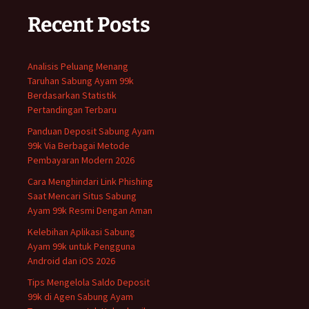
Recent Posts
Analisis Peluang Menang
Taruhan Sabung Ayam 99k
Berdasarkan Statistik
Pertandingan Terbaru
Panduan Deposit Sabung Ayam
99k Via Berbagai Metode
Pembayaran Modern 2026
Cara Menghindari Link Phishing
Saat Mencari Situs Sabung
Ayam 99k Resmi Dengan Aman
Kelebihan Aplikasi Sabung
Ayam 99k untuk Pengguna
Android dan iOS 2026
Tips Mengelola Saldo Deposit
99k di Agen Sabung Ayam