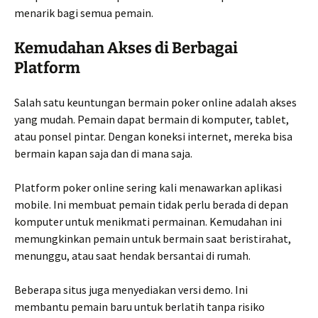
menarik bagi semua pemain.
Kemudahan Akses di Berbagai
Platform
Salah satu keuntungan bermain poker online adalah akses
yang mudah. Pemain dapat bermain di komputer, tablet,
atau ponsel pintar. Dengan koneksi internet, mereka bisa
bermain kapan saja dan di mana saja.
Platform poker online sering kali menawarkan aplikasi
mobile. Ini membuat pemain tidak perlu berada di depan
komputer untuk menikmati permainan. Kemudahan ini
memungkinkan pemain untuk bermain saat beristirahat,
menunggu, atau saat hendak bersantai di rumah.
Beberapa situs juga menyediakan versi demo. Ini
membantu pemain baru untuk berlatih tanpa risiko