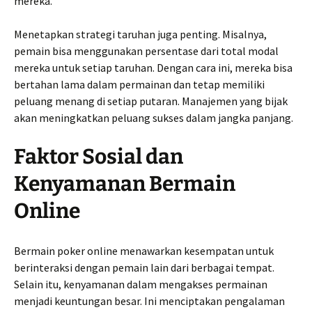
mereka.
Menetapkan strategi taruhan juga penting. Misalnya,
pemain bisa menggunakan persentase dari total modal
mereka untuk setiap taruhan. Dengan cara ini, mereka bisa
bertahan lama dalam permainan dan tetap memiliki
peluang menang di setiap putaran. Manajemen yang bijak
akan meningkatkan peluang sukses dalam jangka panjang.
Faktor Sosial dan
Kenyamanan Bermain
Online
Bermain poker online menawarkan kesempatan untuk
berinteraksi dengan pemain lain dari berbagai tempat.
Selain itu, kenyamanan dalam mengakses permainan
menjadi keuntungan besar. Ini menciptakan pengalaman