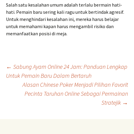
Salah satu kesalahan umum adalah terlalu bermain hati-
hati. Pemain baru sering kali ragu untuk bertindak agresif.
Untuk menghindari kesalahan ini, mereka harus belajar
untuk memahami kapan harus mengambil risiko dan
memanfaatkan posisi di meja.
Post
←
Sabung Ayam Online 24 Jam: Panduan Lengkap
Untuk Pemain Baru Dalam Bertaruh
Alasan Chinese Poker Menjadi Pilihan Favorit
navigation
Pecinta Taruhan Online Sebagai Permainan
Stratejik
→