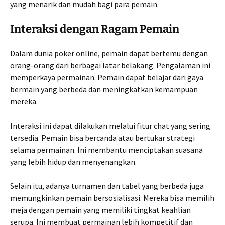
yang menarik dan mudah bagi para pemain.
Interaksi dengan Ragam Pemain
Dalam dunia poker online, pemain dapat bertemu dengan
orang-orang dari berbagai latar belakang. Pengalaman ini
memperkaya permainan. Pemain dapat belajar dari gaya
bermain yang berbeda dan meningkatkan kemampuan
mereka.
Interaksi ini dapat dilakukan melalui fitur chat yang sering
tersedia. Pemain bisa bercanda atau bertukar strategi
selama permainan. Ini membantu menciptakan suasana
yang lebih hidup dan menyenangkan.
Selain itu, adanya turnamen dan tabel yang berbeda juga
memungkinkan pemain bersosialisasi. Mereka bisa memilih
meja dengan pemain yang memiliki tingkat keahlian
serupa. Ini membuat permainan lebih kompetitif dan