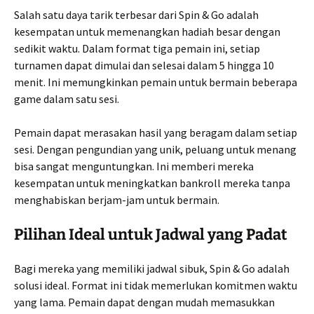
Salah satu daya tarik terbesar dari Spin & Go adalah
kesempatan untuk memenangkan hadiah besar dengan
sedikit waktu. Dalam format tiga pemain ini, setiap
turnamen dapat dimulai dan selesai dalam 5 hingga 10
menit. Ini memungkinkan pemain untuk bermain beberapa
game dalam satu sesi.
Pemain dapat merasakan hasil yang beragam dalam setiap
sesi. Dengan pengundian yang unik, peluang untuk menang
bisa sangat menguntungkan. Ini memberi mereka
kesempatan untuk meningkatkan bankroll mereka tanpa
menghabiskan berjam-jam untuk bermain.
Pilihan Ideal untuk Jadwal yang Padat
Bagi mereka yang memiliki jadwal sibuk, Spin & Go adalah
solusi ideal. Format ini tidak memerlukan komitmen waktu
yang lama. Pemain dapat dengan mudah memasukkan