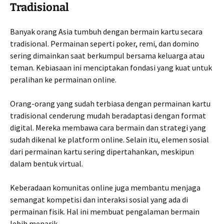
Tradisional
Banyak orang Asia tumbuh dengan bermain kartu secara
tradisional. Permainan seperti poker, remi, dan domino
sering dimainkan saat berkumpul bersama keluarga atau
teman. Kebiasaan ini menciptakan fondasi yang kuat untuk
peralihan ke permainan online.
Orang-orang yang sudah terbiasa dengan permainan kartu
tradisional cenderung mudah beradaptasi dengan format
digital. Mereka membawa cara bermain dan strategi yang
sudah dikenal ke platform online. Selain itu, elemen sosial
dari permainan kartu sering dipertahankan, meskipun
dalam bentuk virtual.
Keberadaan komunitas online juga membantu menjaga
semangat kompetisi dan interaksi sosial yang ada di
permainan fisik. Hal ini membuat pengalaman bermain
lebih menarik.