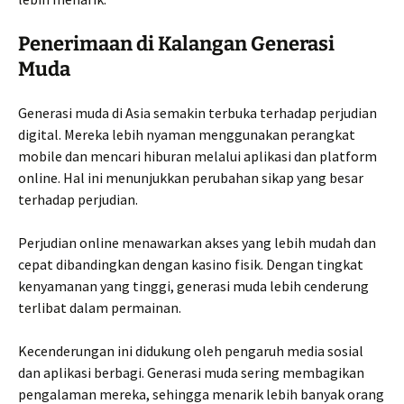
Penerimaan di Kalangan Generasi
Muda
Generasi muda di Asia semakin terbuka terhadap perjudian
digital. Mereka lebih nyaman menggunakan perangkat
mobile dan mencari hiburan melalui aplikasi dan platform
online. Hal ini menunjukkan perubahan sikap yang besar
terhadap perjudian.
Perjudian online menawarkan akses yang lebih mudah dan
cepat dibandingkan dengan kasino fisik. Dengan tingkat
kenyamanan yang tinggi, generasi muda lebih cenderung
terlibat dalam permainan.
Kecenderungan ini didukung oleh pengaruh media sosial
dan aplikasi berbagi. Generasi muda sering membagikan
pengalaman mereka, sehingga menarik lebih banyak orang