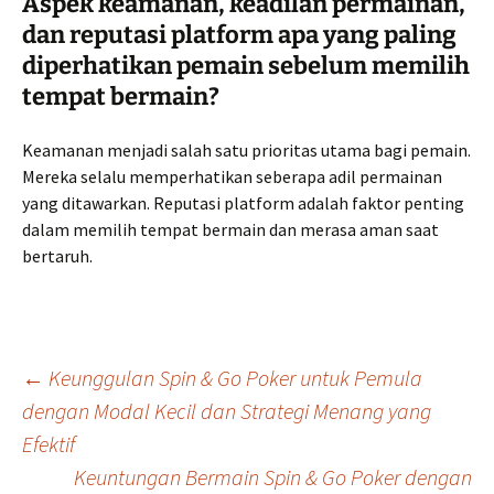
Aspek keamanan, keadilan permainan,
dan reputasi platform apa yang paling
diperhatikan pemain sebelum memilih
tempat bermain?
Keamanan menjadi salah satu prioritas utama bagi pemain.
Mereka selalu memperhatikan seberapa adil permainan
yang ditawarkan. Reputasi platform adalah faktor penting
dalam memilih tempat bermain dan merasa aman saat
bertaruh.
Post
←
Keunggulan Spin & Go Poker untuk Pemula
dengan Modal Kecil dan Strategi Menang yang
Efektif
navigation
Keuntungan Bermain Spin & Go Poker dengan