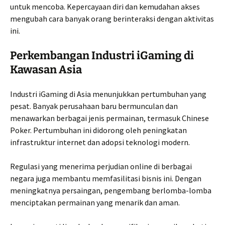
untuk mencoba. Kepercayaan diri dan kemudahan akses
mengubah cara banyak orang berinteraksi dengan aktivitas
ini.
Perkembangan Industri iGaming di
Kawasan Asia
Industri iGaming di Asia menunjukkan pertumbuhan yang
pesat. Banyak perusahaan baru bermunculan dan
menawarkan berbagai jenis permainan, termasuk Chinese
Poker. Pertumbuhan ini didorong oleh peningkatan
infrastruktur internet dan adopsi teknologi modern.
Regulasi yang menerima perjudian online di berbagai
negara juga membantu memfasilitasi bisnis ini. Dengan
meningkatnya persaingan, pengembang berlomba-lomba
menciptakan permainan yang menarik dan aman.