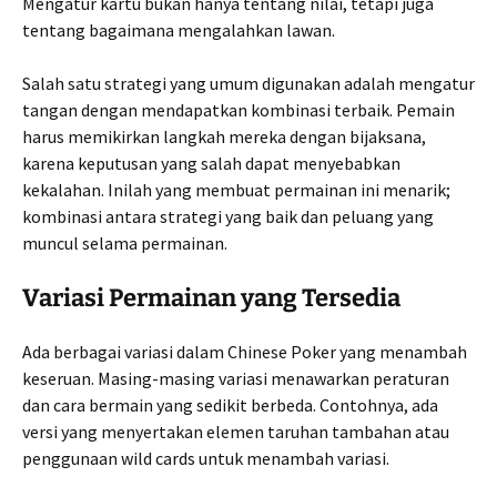
Mengatur kartu bukan hanya tentang nilai, tetapi juga
tentang bagaimana mengalahkan lawan.
Salah satu strategi yang umum digunakan adalah mengatur
tangan dengan mendapatkan kombinasi terbaik. Pemain
harus memikirkan langkah mereka dengan bijaksana,
karena keputusan yang salah dapat menyebabkan
kekalahan. Inilah yang membuat permainan ini menarik;
kombinasi antara strategi yang baik dan peluang yang
muncul selama permainan.
Variasi Permainan yang Tersedia
Ada berbagai variasi dalam Chinese Poker yang menambah
keseruan. Masing-masing variasi menawarkan peraturan
dan cara bermain yang sedikit berbeda. Contohnya, ada
versi yang menyertakan elemen taruhan tambahan atau
penggunaan wild cards untuk menambah variasi.