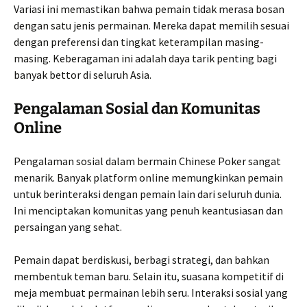
Variasi ini memastikan bahwa pemain tidak merasa bosan
dengan satu jenis permainan. Mereka dapat memilih sesuai
dengan preferensi dan tingkat keterampilan masing-
masing. Keberagaman ini adalah daya tarik penting bagi
banyak bettor di seluruh Asia.
Pengalaman Sosial dan Komunitas
Online
Pengalaman sosial dalam bermain Chinese Poker sangat
menarik. Banyak platform online memungkinkan pemain
untuk berinteraksi dengan pemain lain dari seluruh dunia.
Ini menciptakan komunitas yang penuh keantusiasan dan
persaingan yang sehat.
Pemain dapat berdiskusi, berbagi strategi, dan bahkan
membentuk teman baru. Selain itu, suasana kompetitif di
meja membuat permainan lebih seru. Interaksi sosial yang