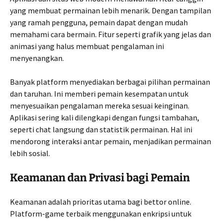
yang membuat permainan lebih menarik. Dengan tampilan
yang ramah pengguna, pemain dapat dengan mudah
memahami cara bermain. Fitur seperti grafik yang jelas dan
animasi yang halus membuat pengalaman ini
menyenangkan.
Banyak platform menyediakan berbagai pilihan permainan
dan taruhan. Ini memberi pemain kesempatan untuk
menyesuaikan pengalaman mereka sesuai keinginan.
Aplikasi sering kali dilengkapi dengan fungsi tambahan,
seperti chat langsung dan statistik permainan. Hal ini
mendorong interaksi antar pemain, menjadikan permainan
lebih sosial.
Keamanan dan Privasi bagi Pemain
Keamanan adalah prioritas utama bagi bettor online.
Platform-game terbaik menggunakan enkripsi untuk