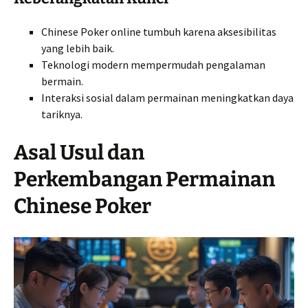
Chinese Poker online tumbuh karena aksesibilitas
yang lebih baik.
Teknologi modern mempermudah pengalaman
bermain.
Interaksi sosial dalam permainan meningkatkan daya
tariknya.
Asal Usul dan
Perkembangan Permainan
Chinese Poker