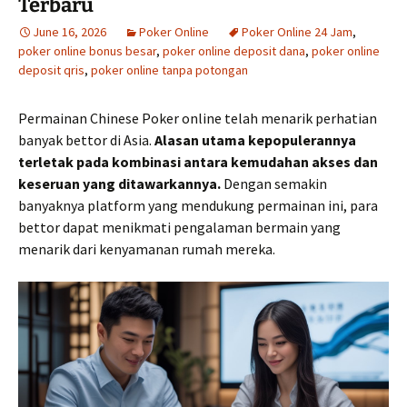
Terbaru
June 16, 2026
Poker Online
Poker Online 24 Jam
,
poker online bonus besar
,
poker online deposit dana
,
poker online
deposit qris
,
poker online tanpa potongan
Permainan Chinese Poker online telah menarik perhatian
banyak bettor di Asia.
Alasan utama kepopulerannya
terletak pada kombinasi antara kemudahan akses dan
keseruan yang ditawarkannya.
Dengan semakin
banyaknya platform yang mendukung permainan ini, para
bettor dapat menikmati pengalaman bermain yang
menarik dari kenyamanan rumah mereka.