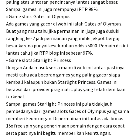
paling atas lantaran pencintanya lantas sangat besar.
Sampai games ini juga mempunyai RTP 98%.
• Game slots Gates of Olympus
Ada games yang gacor di web ini ialah Gates of Olympus.
Buat yang mau tahu jika permainan ini juga juga duduki
rangking ke-2 jadi permainan yang miliki jekpot bergaji
besar karena punyai keseluruhan odds x5000. Pemain di sini
lantas tahu jika RTP blog ini sebesar 97%.
• Game slots Starlight Princess
Dengan Anda masuk serta main di web ini lantas pastinya
mesti tahu ada bocoran games yang paling gacor siapa
kembali kalaupun bukan Starlight Princess. Games ini
berawal dari provider pragmatic play yang telah demikian
terkenal.
Sampai games Starlight Princess ini pula tidak jauh
pembedanya dari games slots Gates of Olympus yang sama
memberi keuntungan. Di permainan ini lantas ada bonus
15x free spin yang penerimaan pemain dengan cara cepat
serta pastinya ini begitu memberikan keuntungan.