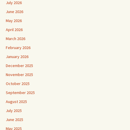
July 2026
June 2026
May 2026
April 2026
March 2026
February 2026
January 2026
December 2025
November 2025
October 2025
September 2025
August 2025
July 2025
June 2025
May 2025