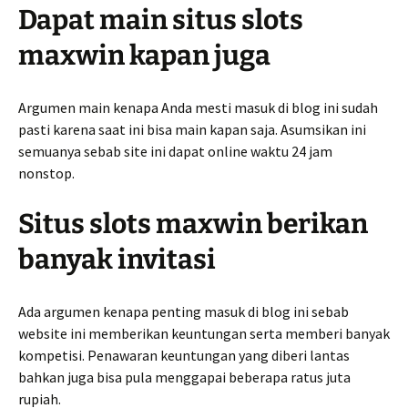
Dapat main situs slots
maxwin kapan juga
Argumen main kenapa Anda mesti masuk di blog ini sudah
pasti karena saat ini bisa main kapan saja. Asumsikan ini
semuanya sebab site ini dapat online waktu 24 jam
nonstop.
Situs slots maxwin berikan
banyak invitasi
Ada argumen kenapa penting masuk di blog ini sebab
website ini memberikan keuntungan serta memberi banyak
kompetisi. Penawaran keuntungan yang diberi lantas
bahkan juga bisa pula menggapai beberapa ratus juta
rupiah.