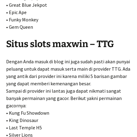
• Great Blue Jekpot
• Epic Ape
• Funky Monkey
• Gem Queen
Situs slots maxwin – TTG
Dengan Anda masuk di blog ini juga sudah pasti akan punyai
peluang untuk dapat masuk serta main di provider TTG. Ada
yang antik dari provider ini karena miliki 5 barisan gambar
yang dapat memberi kemenangan besar.
Sampai di provider ini lantas juga dapat nikmati sangat
banyak permainan yang gacor. Berikut yakni permainan
gacornya:
• Kung Fu Showdown
• King Dinosaur
• Last Temple H5
• Silver Lions