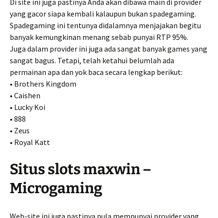
Di site ini juga pastinya Anda akan dibawa main di provider
yang gacor siapa kembali kalaupun bukan spadegaming.
Spadegaming ini tentunya didalamnya menjajakan begitu
banyak kemungkinan menang sebab punyai RTP 95%.
Juga dalam provider ini juga ada sangat banyak games yang
sangat bagus. Tetapi, telah ketahui belumlah ada
permainan apa dan yok baca secara lengkap berikut:
• Brothers Kingdom
• Caishen
• Lucky Koi
• 888
• Zeus
• Royal Katt
Situs slots maxwin –
Microgaming
Web-site ini juga pastinya pula mempunyai provider yang