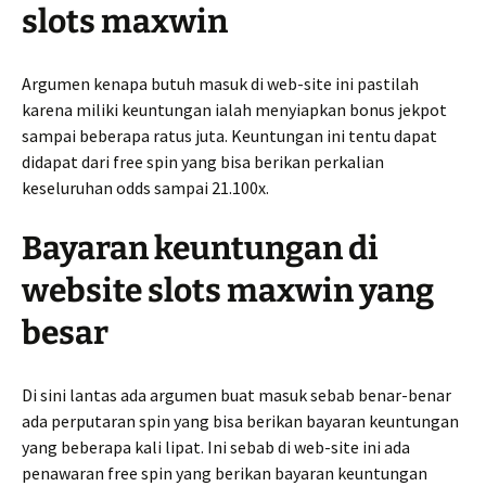
slots maxwin
Argumen kenapa butuh masuk di web-site ini pastilah
karena miliki keuntungan ialah menyiapkan bonus jekpot
sampai beberapa ratus juta. Keuntungan ini tentu dapat
didapat dari free spin yang bisa berikan perkalian
keseluruhan odds sampai 21.100x.
Bayaran keuntungan di
website slots maxwin yang
besar
Di sini lantas ada argumen buat masuk sebab benar-benar
ada perputaran spin yang bisa berikan bayaran keuntungan
yang beberapa kali lipat. Ini sebab di web-site ini ada
penawaran free spin yang berikan bayaran keuntungan