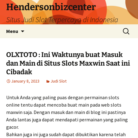
Hendersonbizcenter
Situs Judi Slot Terpercaya di Indonesia
Skip
Search
Menu
to
for:
content
OLXTOTO : Ini Waktunya buat Masuk
dan Main di Situs Slots Maxwin Saat ini
Cibadak
January 8, 2023
Judi Slot
Untuk Anda yang paling puas dengan permainan slots
online tentu dapat mencoba buat main pada web slots
maxwin saja. Dengan masuk dan main di blog ini pastinya
Anda lantas juga dapat mendapati permainan yang paling
gacor.
Bahkan juga ini juga sudah dapat dibuktikan karena telah