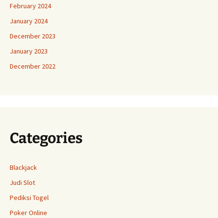
February 2024
January 2024
December 2023
January 2023
December 2022
Categories
Blackjack
Judi Slot
Pediksi Togel
Poker Online