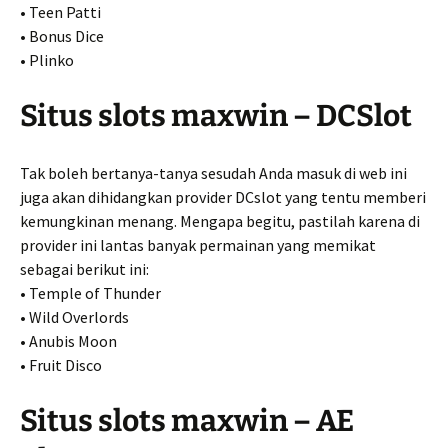
• Teen Patti
• Bonus Dice
• Plinko
Situs slots maxwin – DCSlot
Tak boleh bertanya-tanya sesudah Anda masuk di web ini
juga akan dihidangkan provider DCslot yang tentu memberi
kemungkinan menang. Mengapa begitu, pastilah karena di
provider ini lantas banyak permainan yang memikat
sebagai berikut ini:
• Temple of Thunder
• Wild Overlords
• Anubis Moon
• Fruit Disco
Situs slots maxwin – AE