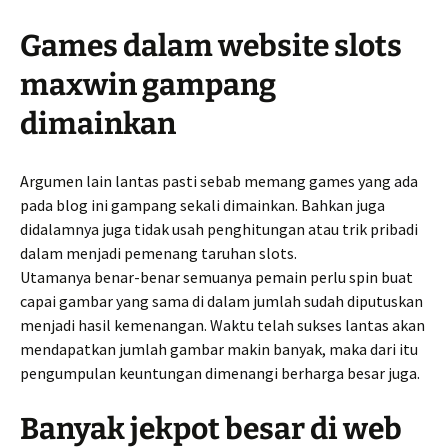
Games dalam website slots
maxwin gampang
dimainkan
Argumen lain lantas pasti sebab memang games yang ada
pada blog ini gampang sekali dimainkan. Bahkan juga
didalamnya juga tidak usah penghitungan atau trik pribadi
dalam menjadi pemenang taruhan slots.
Utamanya benar-benar semuanya pemain perlu spin buat
capai gambar yang sama di dalam jumlah sudah diputuskan
menjadi hasil kemenangan. Waktu telah sukses lantas akan
mendapatkan jumlah gambar makin banyak, maka dari itu
pengumpulan keuntungan dimenangi berharga besar juga.
Banyak jekpot besar di web