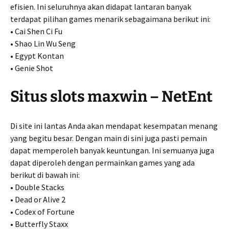
efisien. Ini seluruhnya akan didapat lantaran banyak
terdapat pilihan games menarik sebagaimana berikut ini:
• Cai Shen Ci Fu
• Shao Lin Wu Seng
• Egypt Kontan
• Genie Shot
Situs slots maxwin – NetEnt
Di site ini lantas Anda akan mendapat kesempatan menang
yang begitu besar. Dengan main di sini juga pasti pemain
dapat memperoleh banyak keuntungan. Ini semuanya juga
dapat diperoleh dengan permainkan games yang ada
berikut di bawah ini:
• Double Stacks
• Dead or Alive 2
• Codex of Fortune
• Butterfly Staxx