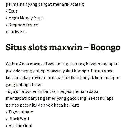
permainan yang sangat menarik adalah:
• Zeus
• Mega Money Multi
• Dragaon Dance
• Lucky Koi
Situs slots maxwin – Boongo
Waktu Anda masuk di web ini juga terang bakal mendapat
provider yang paling maxwin yakni boongo. Butuh Anda
ketahui jika provider ini dapat berikan banyak kemenangan
yang paling efisien.
Juga di provider ini lantas menjadi pemain dapat
mendapati banyak games yang gacor. Ingin ketahui apa
games gacor itu dan yok baca berikut:
• Tiger Jungle
• Black Wolf
• Hit the Gold