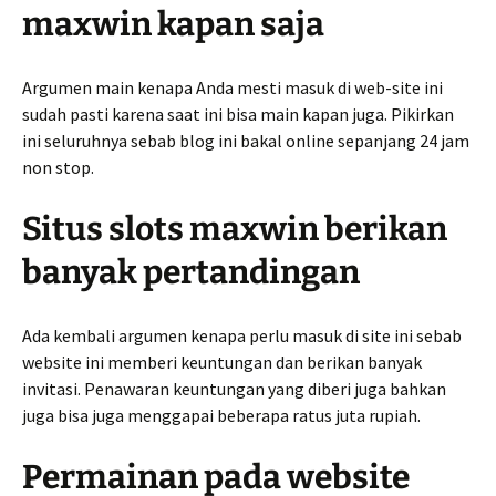
maxwin kapan saja
Argumen main kenapa Anda mesti masuk di web-site ini
sudah pasti karena saat ini bisa main kapan juga. Pikirkan
ini seluruhnya sebab blog ini bakal online sepanjang 24 jam
non stop.
Situs slots maxwin berikan
banyak pertandingan
Ada kembali argumen kenapa perlu masuk di site ini sebab
website ini memberi keuntungan dan berikan banyak
invitasi. Penawaran keuntungan yang diberi juga bahkan
juga bisa juga menggapai beberapa ratus juta rupiah.
Permainan pada website