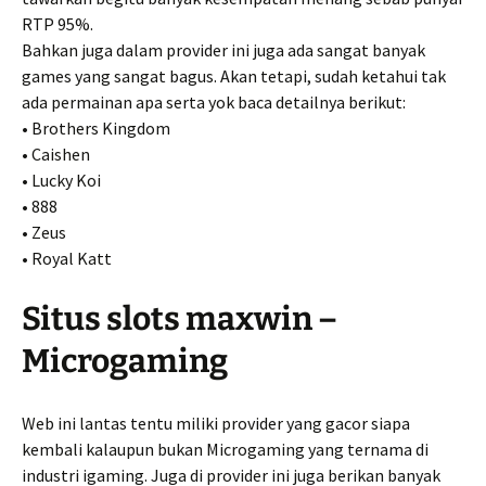
RTP 95%.
Bahkan juga dalam provider ini juga ada sangat banyak
games yang sangat bagus. Akan tetapi, sudah ketahui tak
ada permainan apa serta yok baca detailnya berikut:
• Brothers Kingdom
• Caishen
• Lucky Koi
• 888
• Zeus
• Royal Katt
Situs slots maxwin –
Microgaming
Web ini lantas tentu miliki provider yang gacor siapa
kembali kalaupun bukan Microgaming yang ternama di
industri igaming. Juga di provider ini juga berikan banyak