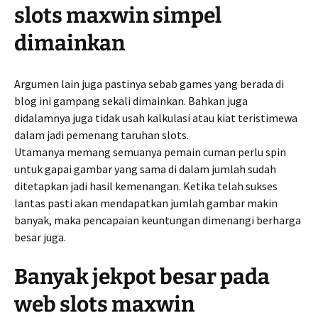
slots maxwin simpel
dimainkan
Argumen lain juga pastinya sebab games yang berada di
blog ini gampang sekali dimainkan. Bahkan juga
didalamnya juga tidak usah kalkulasi atau kiat teristimewa
dalam jadi pemenang taruhan slots.
Utamanya memang semuanya pemain cuman perlu spin
untuk gapai gambar yang sama di dalam jumlah sudah
ditetapkan jadi hasil kemenangan. Ketika telah sukses
lantas pasti akan mendapatkan jumlah gambar makin
banyak, maka pencapaian keuntungan dimenangi berharga
besar juga.
Banyak jekpot besar pada
web slots maxwin