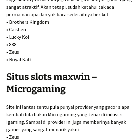
sangat atraktif. Akan tetapi, sudah ketahui tak ada
permainan apa dan yok baca sedetailnya berikut:
• Brothers Kingdom
• Caishen
• Lucky Koi
• 888
• Zeus
• Royal Katt
Situs slots maxwin –
Microgaming
Site ini lantas tentu pula punyai provider yang gacor siapa
kembali bila bukan Microgaming yang tenar di industri
igaming. Sampai di provider ini juga memberinya banyak
games yang sangat menarik yakni:
• Zeus