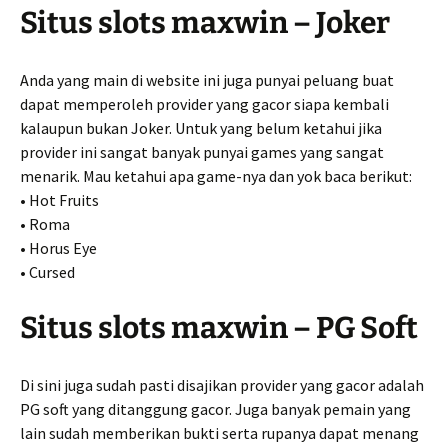
Situs slots maxwin – Joker
Anda yang main di website ini juga punyai peluang buat
dapat memperoleh provider yang gacor siapa kembali
kalaupun bukan Joker. Untuk yang belum ketahui jika
provider ini sangat banyak punyai games yang sangat
menarik. Mau ketahui apa game-nya dan yok baca berikut:
• Hot Fruits
• Roma
• Horus Eye
• Cursed
Situs slots maxwin – PG Soft
Di sini juga sudah pasti disajikan provider yang gacor adalah
PG soft yang ditanggung gacor. Juga banyak pemain yang
lain sudah memberikan bukti serta rupanya dapat menang