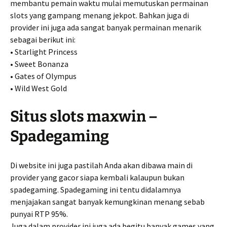
membantu pemain waktu mulai memutuskan permainan
slots yang gampang menang jekpot. Bahkan juga di
provider ini juga ada sangat banyak permainan menarik
sebagai berikut ini:
• Starlight Princess
• Sweet Bonanza
• Gates of Olympus
• Wild West Gold
Situs slots maxwin –
Spadegaming
Di website ini juga pastilah Anda akan dibawa main di
provider yang gacor siapa kembali kalaupun bukan
spadegaming. Spadegaming ini tentu didalamnya
menjajakan sangat banyak kemungkinan menang sebab
punyai RTP 95%.
Juga dalam provider ini juga ada begitu banyak games yang