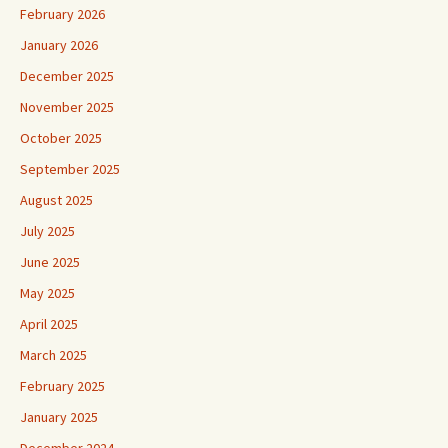
February 2026
January 2026
December 2025
November 2025
October 2025
September 2025
August 2025
July 2025
June 2025
May 2025
April 2025
March 2025
February 2025
January 2025