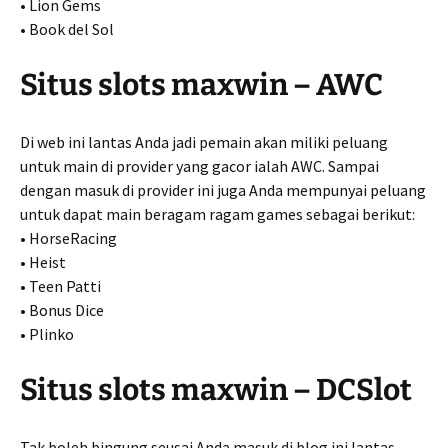
• Lion Gems
• Book del Sol
Situs slots maxwin – AWC
Di web ini lantas Anda jadi pemain akan miliki peluang
untuk main di provider yang gacor ialah AWC. Sampai
dengan masuk di provider ini juga Anda mempunyai peluang
untuk dapat main beragam ragam games sebagai berikut:
• HorseRacing
• Heist
• Teen Patti
• Bonus Dice
• Plinko
Situs slots maxwin – DCSlot
Tak boleh bingung seusai Anda masuk di blog ini lantas