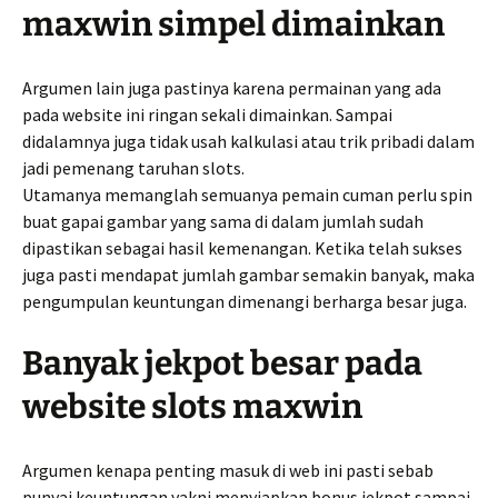
maxwin simpel dimainkan
Argumen lain juga pastinya karena permainan yang ada
pada website ini ringan sekali dimainkan. Sampai
didalamnya juga tidak usah kalkulasi atau trik pribadi dalam
jadi pemenang taruhan slots.
Utamanya memanglah semuanya pemain cuman perlu spin
buat gapai gambar yang sama di dalam jumlah sudah
dipastikan sebagai hasil kemenangan. Ketika telah sukses
juga pasti mendapat jumlah gambar semakin banyak, maka
pengumpulan keuntungan dimenangi berharga besar juga.
Banyak jekpot besar pada
website slots maxwin
Argumen kenapa penting masuk di web ini pasti sebab
punyai keuntungan yakni menyiapkan bonus jekpot sampai