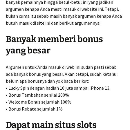
banyak pemainnya hingga betul-betul ini yang jadikan
argumen kenapa Anda mesti masuk di website ini. Tetapi,
bukan cuma itu sebab masih banyak argumen kenapa Anda
butuh masuk di site ini dan berikut argumennya:
Banyak memberi bonus
yang besar
Argumen untuk Anda masuk di web ini sudah pasti sebab
ada banyak bonus yang besar. Akan tetapi, sudah ketahui
belum apa bonusnya dan yok baca berikut:
• Lucky Spin dengan hadiah 10 juta sampai IPhone 13.
• Bonus Tambahan senilai 200%
• Welcome Bonus sejumlah 100%
• Bonus Rebate sejumlah 1%
Dapat main situs slots