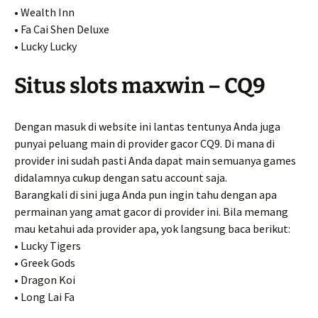
• Wealth Inn
• Fa Cai Shen Deluxe
• Lucky Lucky
Situs slots maxwin – CQ9
Dengan masuk di website ini lantas tentunya Anda juga
punyai peluang main di provider gacor CQ9. Di mana di
provider ini sudah pasti Anda dapat main semuanya games
didalamnya cukup dengan satu account saja.
Barangkali di sini juga Anda pun ingin tahu dengan apa
permainan yang amat gacor di provider ini. Bila memang
mau ketahui ada provider apa, yok langsung baca berikut:
• Lucky Tigers
• Greek Gods
• Dragon Koi
• Long Lai Fa