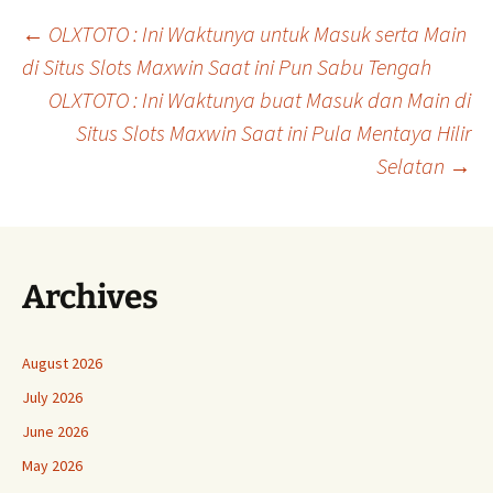
Post
←
OLXTOTO : Ini Waktunya untuk Masuk serta Main
di Situs Slots Maxwin Saat ini Pun Sabu Tengah
OLXTOTO : Ini Waktunya buat Masuk dan Main di
navigation
Situs Slots Maxwin Saat ini Pula Mentaya Hilir
Selatan
→
Archives
August 2026
July 2026
June 2026
May 2026