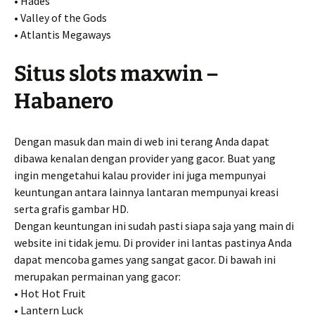
• Hades
• Valley of the Gods
• Atlantis Megaways
Situs slots maxwin –
Habanero
Dengan masuk dan main di web ini terang Anda dapat
dibawa kenalan dengan provider yang gacor. Buat yang
ingin mengetahui kalau provider ini juga mempunyai
keuntungan antara lainnya lantaran mempunyai kreasi
serta grafis gambar HD.
Dengan keuntungan ini sudah pasti siapa saja yang main di
website ini tidak jemu. Di provider ini lantas pastinya Anda
dapat mencoba games yang sangat gacor. Di bawah ini
merupakan permainan yang gacor:
• Hot Hot Fruit
• Lantern Luck