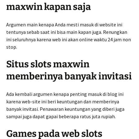
maxwin kapan saja
Argumen main kenapa Anda mesti masuk di website ini
tentunya sebab saat ini bisa main kapan juga. Renungkan
ini seluruhnya karena web ini akan online waktu 24 jam non
stop.
Situs slots maxwin
memberinya banyak invitasi
Ada kembali argumen kenapa penting masuk di blog ini
karena web-site ini beri keuntungan dan memberinya
banyak invitasi. Penawaran keuntungan yang diberi juga
sampai juga dapat gapai beberapa ratus juta rupiah.
Games pada web slots