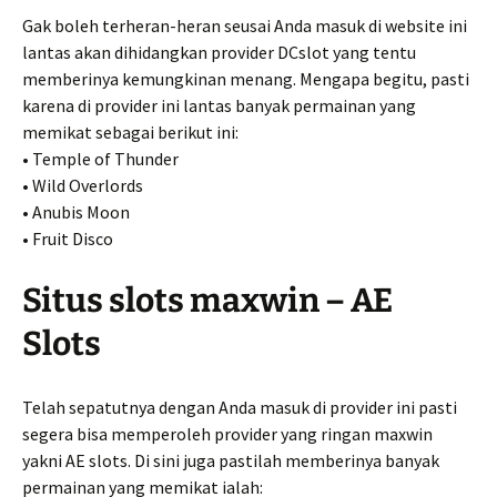
Gak boleh terheran-heran seusai Anda masuk di website ini
lantas akan dihidangkan provider DCslot yang tentu
memberinya kemungkinan menang. Mengapa begitu, pasti
karena di provider ini lantas banyak permainan yang
memikat sebagai berikut ini:
• Temple of Thunder
• Wild Overlords
• Anubis Moon
• Fruit Disco
Situs slots maxwin – AE
Slots
Telah sepatutnya dengan Anda masuk di provider ini pasti
segera bisa memperoleh provider yang ringan maxwin
yakni AE slots. Di sini juga pastilah memberinya banyak
permainan yang memikat ialah: