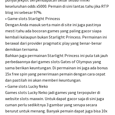
punyai jekpot berpendapatan besar sebab miliki
keseluruhan odds x5000. Pemain di sini lantas tahu jika RTP
blog ini sebesar 97%.
• Game slots Starlight Princess
Dengan Anda masuk serta main di site ini juga pastinya
mesti tahu ada bocoran games yang paling gacor siapa
kembali kalaupun bukan Starlight Princess. Permainan ini
berawal dari provider pragmatic play yang benar-benar
demikian ternama.
Bahkan juga permainan Starlight Princess ini pula tak jauh
perbedaannya dari games slots Gates of Olympus yang
sama berikan keuntungan. Di permainan ini juga ada bonus
15x free spin yang penerimaan pemain dengan cara cepat
dan pastilah ini akan memberi keuntungan.
• Game slots Lucky Neko
Games slots Lucky Neko jadi games yang terpopuler di
website slots maxwin. Untuk dapat gacor saja di sini juga
cuman perlu sedikitnya 3 gambar yang serupa secara
berurut untuk menang. Banyak pemain dapat juga bisa 10x