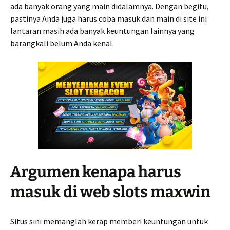
ada banyak orang yang main didalamnya. Dengan begitu,
pastinya Anda juga harus coba masuk dan main di site ini
lantaran masih ada banyak keuntungan lainnya yang
barangkali belum Anda kenal.
Argumen kenapa harus
masuk di web slots maxwin
Situs sini memanglah kerap memberi keuntungan untuk