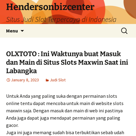
Hendersonbizcenter
Situs Judi Slot Terpercaya di Indonesia
Skip
Search
Menu
to
for:
content
OLXTOTO : Ini Waktunya buat Masuk
dan Main di Situs Slots Maxwin Saat ini
Labangka
January 8, 2023
Judi Slot
Untuk Anda yang paling suka dengan permainan slots
online tentu dapat mencoba untuk main di website slots
maxwin saja. Dengan masuk dan main di web ini pastinya
Anda juga dapat juga mendapat permainan yang paling
gacor.
Juga ini juga memang sudah bisa terbuktikan sebab udah