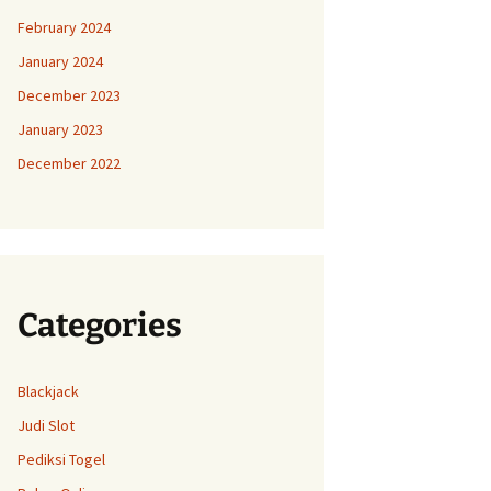
February 2024
January 2024
December 2023
January 2023
December 2022
Categories
Blackjack
Judi Slot
Pediksi Togel