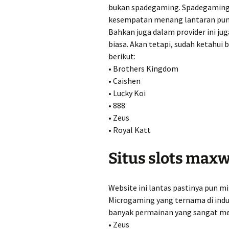
bukan spadegaming. Spadegaming 
kesempatan menang lantaran pun
Bahkan juga dalam provider ini ju
biasa. Akan tetapi, sudah ketahui
berikut:
• Brothers Kingdom
• Caishen
• Lucky Koi
• 888
• Zeus
• Royal Katt
Situs slots max
Website ini lantas pastinya pun mi
Microgaming yang ternama di indus
banyak permainan yang sangat men
• Zeus