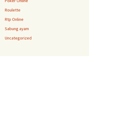
Poker Online
Roulette
Rtp Online
Sabung ayam
Uncategorized