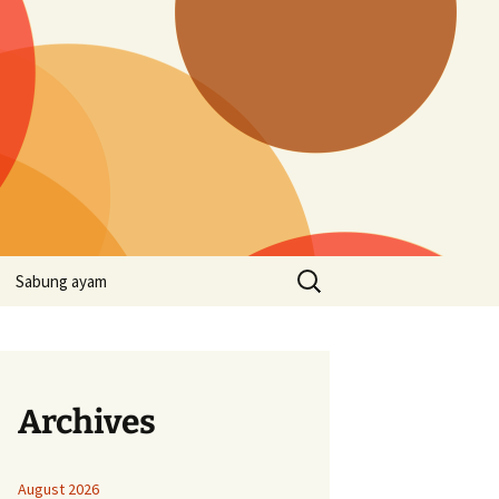
Search
Sabung ayam
for:
Archives
August 2026