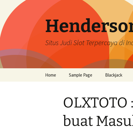
Henderson
Situs Judi Slot Terpercaya di I
Skip
Home
Sample Page
Blackjack
to
content
OLXTOTO :
buat Masu