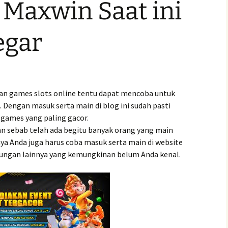
s Maxwin Saat ini
egar
an games slots online tentu dapat mencoba untuk
 Dengan masuk serta main di blog ini sudah pasti
 games yang paling gacor.
kan sebab telah ada begitu banyak orang yang main
ya Anda juga harus coba masuk serta main di website
tungan lainnya yang kemungkinan belum Anda kenal.