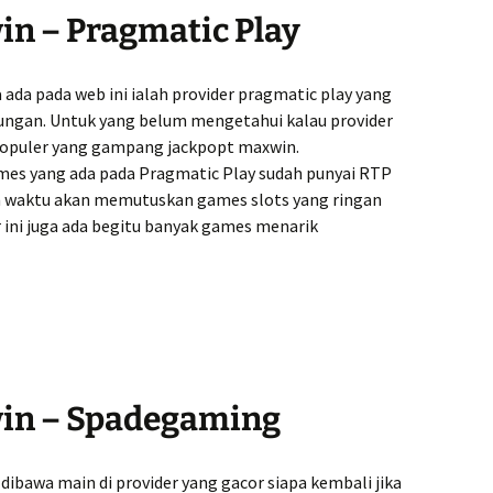
in – Pragmatic Play
 ada pada web ini ialah provider pragmatic play yang
tungan. Untuk yang belum mengetahui kalau provider
r populer yang gampang jackpopt maxwin.
ames yang ada pada Pragmatic Play sudah punyai RTP
 waktu akan memutuskan games slots yang ringan
 ini juga ada begitu banyak games menarik
win – Spadegaming
n dibawa main di provider yang gacor siapa kembali jika