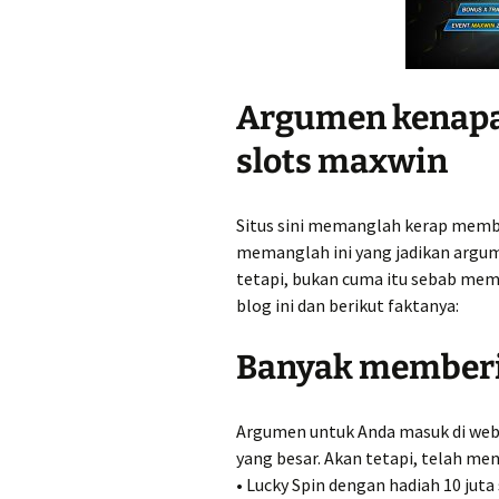
Argumen kenapa
slots maxwin
Situs sini memanglah kerap mem
memanglah ini yang jadikan argum
tetapi, bukan cuma itu sebab me
blog ini dan berikut faktanya:
Banyak memberi
Argumen untuk Anda masuk di web
yang besar. Akan tetapi, telah me
• Lucky Spin dengan hadiah 10 juta