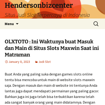
Hendersonbizcenter
Situs Judi Slot Terpercaya di Indonesia
Skip
Search
Menu
to
for:
content
OLXTOTO : Ini Waktunya buat Masuk
dan Main di Situs Slots Maxwin Saat ini
Matraman
January 8, 2023
Judi Slot
Buat Anda yang paling suka dengan games slots online
tentu bisa mencoba untuk main di website slots maxwin
saja. Dengan masuk dan main di website ini tentunya Anda
lantas juga dapat mendapati permainan yang paling gacor.
Bahkan juga ini juga telah bisa terbuktikan karena telah
ada sangat banyak orang yang main didalamnya. Dengan