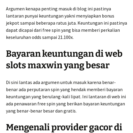
Argumen kenapa penting masuk di blog ini pastinya
lantaran punyai keuntungan yakni menyiapkan bonus
jekpot sampai beberapa ratus juta. Keuntungan ini pastinya
dapat dicapai dari free spin yang bisa memberi perkalian
keseluruhan odds sampai 21.100x.
Bayaran keuntungan di web
slots maxwin yang besar
Di sini lantas ada argumen untuk masuk karena benar-
benar ada perputaran spin yang hendak memberi bayaran
keuntungan yang berulang-kali lipat. Ini lantaran di web ini
ada penawaran free spin yang berikan bayaran keuntungan
yang benar-benar besar dan gratis.
Mengenali provider gacor di