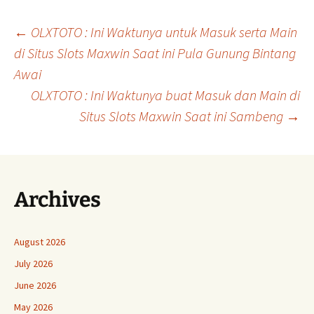
Post
←
OLXTOTO : Ini Waktunya untuk Masuk serta Main
di Situs Slots Maxwin Saat ini Pula Gunung Bintang
Awai
navigation
OLXTOTO : Ini Waktunya buat Masuk dan Main di
Situs Slots Maxwin Saat ini Sambeng
→
Archives
August 2026
July 2026
June 2026
May 2026