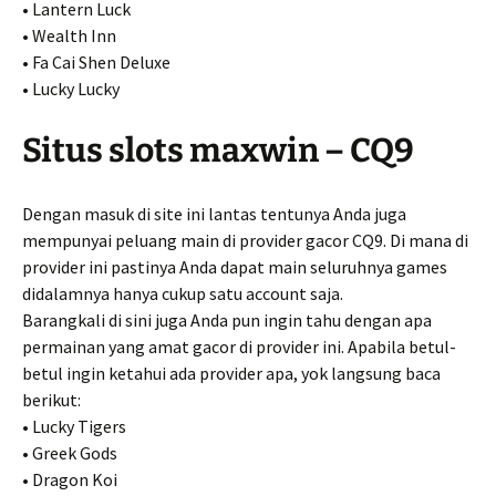
• Lantern Luck
• Wealth Inn
• Fa Cai Shen Deluxe
• Lucky Lucky
Situs slots maxwin – CQ9
Dengan masuk di site ini lantas tentunya Anda juga
mempunyai peluang main di provider gacor CQ9. Di mana di
provider ini pastinya Anda dapat main seluruhnya games
didalamnya hanya cukup satu account saja.
Barangkali di sini juga Anda pun ingin tahu dengan apa
permainan yang amat gacor di provider ini. Apabila betul-
betul ingin ketahui ada provider apa, yok langsung baca
berikut:
• Lucky Tigers
• Greek Gods
• Dragon Koi