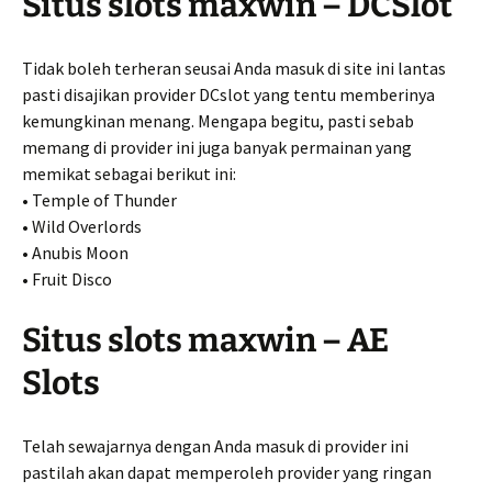
Situs slots maxwin – DCSlot
Tidak boleh terheran seusai Anda masuk di site ini lantas
pasti disajikan provider DCslot yang tentu memberinya
kemungkinan menang. Mengapa begitu, pasti sebab
memang di provider ini juga banyak permainan yang
memikat sebagai berikut ini:
• Temple of Thunder
• Wild Overlords
• Anubis Moon
• Fruit Disco
Situs slots maxwin – AE
Slots
Telah sewajarnya dengan Anda masuk di provider ini
pastilah akan dapat memperoleh provider yang ringan