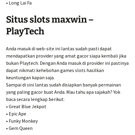
• Long Lai Fa
Situs slots maxwin –
PlayTech
Anda masuk di web-site ini lantas sudah pasti dapat
mendapatkan provider yang amat gacor siapa kembali jika
bukan Playtech. Dengan Anda masuk di provider ini pastinya
dapat nikmati kehebohan games slots hasilkan
keuntungan kapan saja.
Sampai di sini lantas sudah disiapkan banyak permainan
yang paling gacor buat Anda. Mau tahu apa sajakah? Yok
baca secara lengkap berikut:
• Great Blue Jekpot
• Epic Ape
• Funky Monkey
• Gem Queen