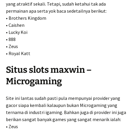
yang atraktif sekali. Tetapi, sudah ketahui tak ada
permainan apa serta yok baca sedetailnya berikut:
• Brothers Kingdom
• Caishen
• Lucky Koi
• 888
• Zeus
• Royal Katt
Situs slots maxwin –
Microgaming
Site ini lantas sudah pasti pula mempunyai provider yang
gacor siapa kembali kalaupun bukan Microgaming yang
ternama di industri igaming. Bahkan juga di provider ini juga
berikan sangat banyak games yang sangat menarik ialah:
• Zeus