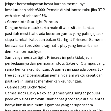
jekpot berpendapatan besar karena mempunyai
keseluruhan odds x5000. Pemain di sini lantas tahu jika RTP
web-site ini sebesar 97%.
• Game slots Starlight Princess
Dengan Anda masuk serta main di web-site ini lantas
pastilah mesti tahu ada bocoran games yang paling gacor
siapa kembali kalaupun bukan Starlight Princess. Games ini
berawal dari provider pragmatic play yang benar-benar
demikian termashyur.
Sampai games Starlight Princess ini pula tidak jauh
perbedaannya dari permainan slots Gates of Olympus yang
sama berikan keuntungan. Di games ini juga ada bonus 15x
free spin yang pemasukan pemain dalam waktu cepat dan
pastinya ini sangat memberikan keuntungan.
• Game slots Lucky Neko
Games slots Lucky Neko jadi games yang sangat populer
pada web slots maxwin. Buat dapat gacor saja di sini lantas
hanya butuh minimum 3 gambar yang serupa secara
berurut buat menang. Beberapa pemain bisa juga bisa 10x