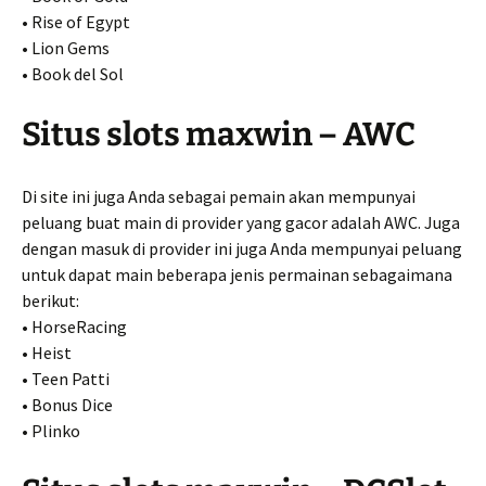
• Rise of Egypt
• Lion Gems
• Book del Sol
Situs slots maxwin – AWC
Di site ini juga Anda sebagai pemain akan mempunyai
peluang buat main di provider yang gacor adalah AWC. Juga
dengan masuk di provider ini juga Anda mempunyai peluang
untuk dapat main beberapa jenis permainan sebagaimana
berikut:
• HorseRacing
• Heist
• Teen Patti
• Bonus Dice
• Plinko