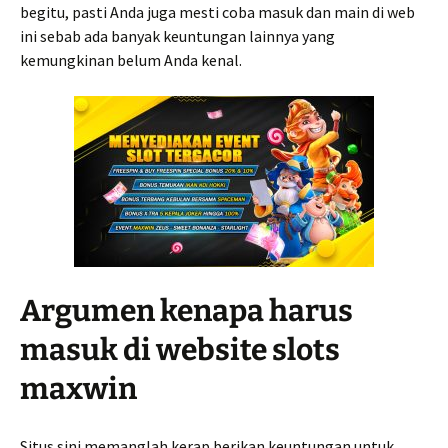
begitu, pasti Anda juga mesti coba masuk dan main di web
ini sebab ada banyak keuntungan lainnya yang
kemungkinan belum Anda kenal.
Argumen kenapa harus
masuk di website slots
maxwin
Situs sini memanglah kerap berikan keuntungan untuk