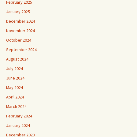
February 2025
January 2025
December 2024
November 2024
October 2024
September 2024
August 2024
July 2024
June 2024
May 2024
April 2024
March 2024
February 2024
January 2024
December 2023