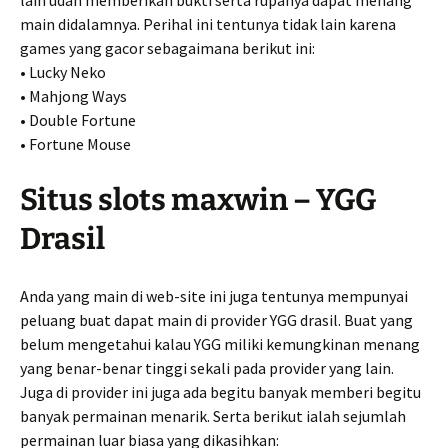
lain udah memberikan bukti serta rupanya dapat menang
main didalamnya. Perihal ini tentunya tidak lain karena
games yang gacor sebagaimana berikut ini:
• Lucky Neko
• Mahjong Ways
• Double Fortune
• Fortune Mouse
Situs slots maxwin – YGG
Drasil
Anda yang main di web-site ini juga tentunya mempunyai
peluang buat dapat main di provider YGG drasil. Buat yang
belum mengetahui kalau YGG miliki kemungkinan menang
yang benar-benar tinggi sekali pada provider yang lain.
Juga di provider ini juga ada begitu banyak memberi begitu
banyak permainan menarik. Serta berikut ialah sejumlah
permainan luar biasa yang dikasihkan: