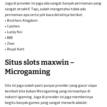
Juga di provider ini juga ada sangat banyak permainan yang
sangat atraktif. Tapi, sudah mengetahui tidak ada
permainan apa serta yok baca detailnya berikut:
• Brothers Kingdom
• Caishen
• Lucky Koi
• 888
• Zeus
• Royal Katt
Situs slots maxwin –
Microgaming
Site ini juga sudah pasti punyai provider yang gacor siapa
kembali bila bukan Microgaming yang termashyur di
industri igaming. Juga di provider ini juga memberinya
begitu banyak games yang sangat menarik adalah: