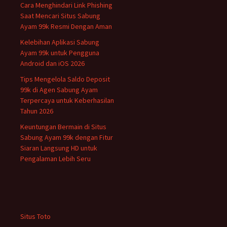
Cara Menghindari Link Phishing
Saat Mencari Situs Sabung
Ayam 99k Resmi Dengan Aman
Kelebihan Aplikasi Sabung
Ayam 99k untuk Pengguna
Android dan iOS 2026
Tips Mengelola Saldo Deposit
99k di Agen Sabung Ayam
Terpercaya untuk Keberhasilan
Tahun 2026
Keuntungan Bermain di Situs
Sabung Ayam 99k dengan Fitur
Siaran Langsung HD untuk
Pengalaman Lebih Seru
Situs Toto