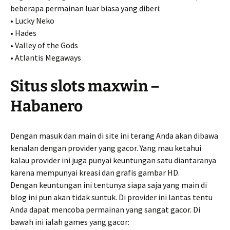
beberapa permainan luar biasa yang diberi:
• Lucky Neko
• Hades
• Valley of the Gods
• Atlantis Megaways
Situs slots maxwin –
Habanero
Dengan masuk dan main di site ini terang Anda akan dibawa
kenalan dengan provider yang gacor. Yang mau ketahui
kalau provider ini juga punyai keuntungan satu diantaranya
karena mempunyai kreasi dan grafis gambar HD.
Dengan keuntungan ini tentunya siapa saja yang main di
blog ini pun akan tidak suntuk. Di provider ini lantas tentu
Anda dapat mencoba permainan yang sangat gacor. Di
bawah ini ialah games yang gacor: