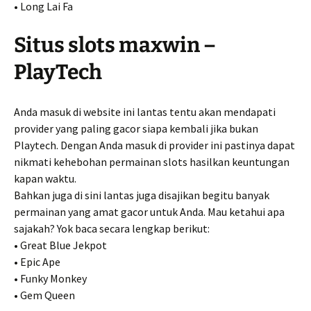
• Long Lai Fa
Situs slots maxwin –
PlayTech
Anda masuk di website ini lantas tentu akan mendapati
provider yang paling gacor siapa kembali jika bukan
Playtech. Dengan Anda masuk di provider ini pastinya dapat
nikmati kehebohan permainan slots hasilkan keuntungan
kapan waktu.
Bahkan juga di sini lantas juga disajikan begitu banyak
permainan yang amat gacor untuk Anda. Mau ketahui apa
sajakah? Yok baca secara lengkap berikut:
• Great Blue Jekpot
• Epic Ape
• Funky Monkey
• Gem Queen