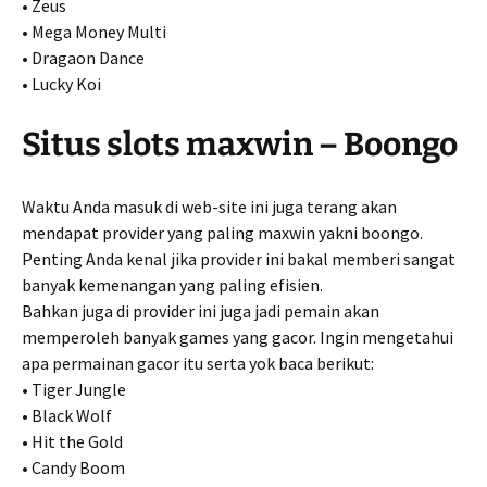
• Zeus
• Mega Money Multi
• Dragaon Dance
• Lucky Koi
Situs slots maxwin – Boongo
Waktu Anda masuk di web-site ini juga terang akan
mendapat provider yang paling maxwin yakni boongo.
Penting Anda kenal jika provider ini bakal memberi sangat
banyak kemenangan yang paling efisien.
Bahkan juga di provider ini juga jadi pemain akan
memperoleh banyak games yang gacor. Ingin mengetahui
apa permainan gacor itu serta yok baca berikut:
• Tiger Jungle
• Black Wolf
• Hit the Gold
• Candy Boom