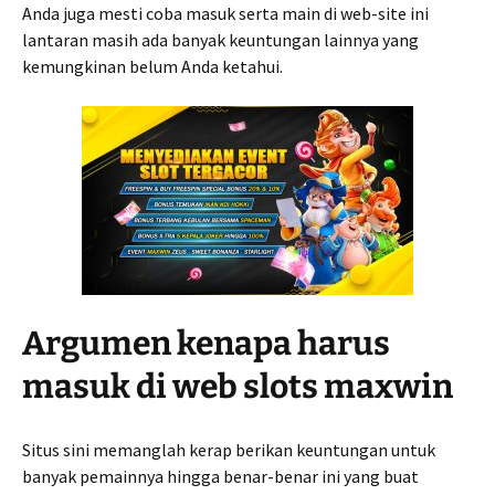
Anda juga mesti coba masuk serta main di web-site ini
lantaran masih ada banyak keuntungan lainnya yang
kemungkinan belum Anda ketahui.
Argumen kenapa harus
masuk di web slots maxwin
Situs sini memanglah kerap berikan keuntungan untuk
banyak pemainnya hingga benar-benar ini yang buat