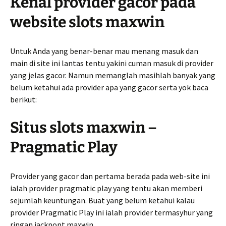
Kenal provider gacor pada
website slots maxwin
Untuk Anda yang benar-benar mau menang masuk dan
main di site ini lantas tentu yakini cuman masuk di provider
yang jelas gacor. Namun memanglah masihlah banyak yang
belum ketahui ada provider apa yang gacor serta yok baca
berikut:
Situs slots maxwin –
Pragmatic Play
Provider yang gacor dan pertama berada pada web-site ini
ialah provider pragmatic play yang tentu akan memberi
sejumlah keuntungan. Buat yang belum ketahui kalau
provider Pragmatic Play ini ialah provider termasyhur yang
ringan jackpopt maxwin.