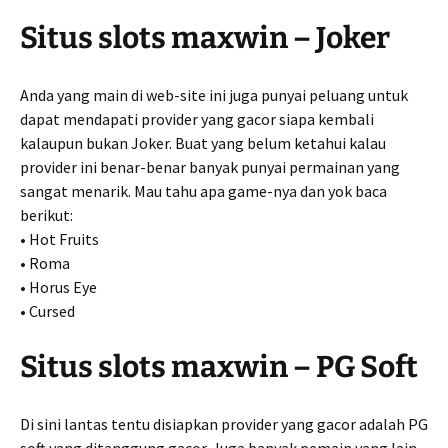
Situs slots maxwin – Joker
Anda yang main di web-site ini juga punyai peluang untuk
dapat mendapati provider yang gacor siapa kembali
kalaupun bukan Joker. Buat yang belum ketahui kalau
provider ini benar-benar banyak punyai permainan yang
sangat menarik. Mau tahu apa game-nya dan yok baca
berikut:
• Hot Fruits
• Roma
• Horus Eye
• Cursed
Situs slots maxwin – PG Soft
Di sini lantas tentu disiapkan provider yang gacor adalah PG