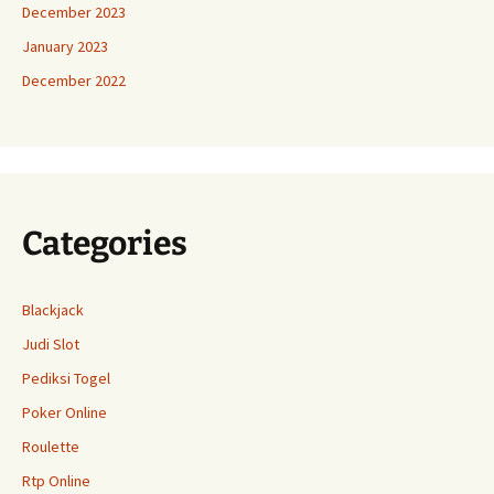
December 2023
January 2023
December 2022
Categories
Blackjack
Judi Slot
Pediksi Togel
Poker Online
Roulette
Rtp Online