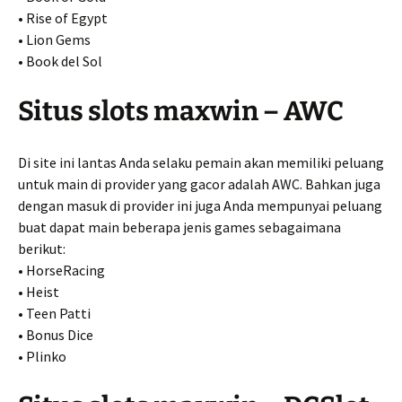
• Rise of Egypt
• Lion Gems
• Book del Sol
Situs slots maxwin – AWC
Di site ini lantas Anda selaku pemain akan memiliki peluang
untuk main di provider yang gacor adalah AWC. Bahkan juga
dengan masuk di provider ini juga Anda mempunyai peluang
buat dapat main beberapa jenis games sebagaimana
berikut:
• HorseRacing
• Heist
• Teen Patti
• Bonus Dice
• Plinko