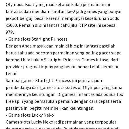
Olympus. Buat yang mau ketahui kalau permainan ini
lantas sudah mendiami urutan ke-2 jadi games yang punyai
jekpot bergaji besar karena mempunyai keseluruhan odds
x5000. Pemain di sini lantas tahu jika RTP site ini sebesar
97%.
• Game slots Starlight Princess
Dengan Anda masuk dan main di blog ini lantas pastilah
harus tahu ada bocoran permainan yang paling gacor siapa
kembali bila bukan Starlight Princess. Games ini asal dari
provider pragmatic play yang benar-benar telah demikian
tenar.
Sampai games Starlight Princess ini pun tak jauh
pembedanya dari games slots Gates of Olympus yang sama
memberinya keuntungan. Di games ini lantas ada bonus 15x
free spin yang pemasukan pemain dengan cara cepat serta
pastinya ini begitu memberikan keuntungan.
• Game slots Lucky Neko
Games slots Lucky Neko jadi permainan yang terpopuler
dalam website slots maxwin. Buat dapat gacor saja di sini