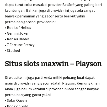
dapat turut coba masuk di provider BetSoft yang paling beri
keuntungan. Bahkan juga di provider ini juga ada sangat
banyak permainan yang gacor serta berikut yakni
permainan gacor di provider ini:
• Book of Helios
• Gemini Joker
• Kensei Blades
• 7 Fortune Frenzy
• Stacked
Situs slots maxwin – Playson
Di website ini juga pasti Anda miliki peluang buat dapat
main di provider yang gacor adalah Playson. Kemungkinan
Anda juga belum ketahui di provider ini ada sangat banyak
permainan yang gacor yakni:
• Solar Queen
• Book of Gold