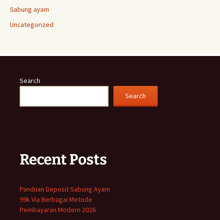
Sabung ayam
Uncategorized
Search
Search
Recent Posts
Panduan Deposit Sabung Ayam
99k Via Berbagai Metode
Pembayaran Modern 2026