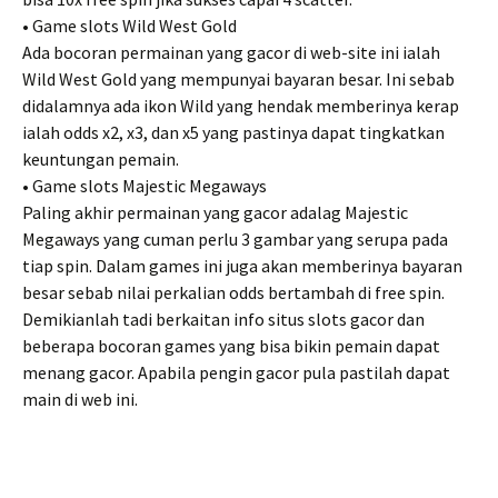
• Game slots Wild West Gold
Ada bocoran permainan yang gacor di web-site ini ialah
Wild West Gold yang mempunyai bayaran besar. Ini sebab
didalamnya ada ikon Wild yang hendak memberinya kerap
ialah odds x2, x3, dan x5 yang pastinya dapat tingkatkan
keuntungan pemain.
• Game slots Majestic Megaways
Paling akhir permainan yang gacor adalag Majestic
Megaways yang cuman perlu 3 gambar yang serupa pada
tiap spin. Dalam games ini juga akan memberinya bayaran
besar sebab nilai perkalian odds bertambah di free spin.
Demikianlah tadi berkaitan info situs slots gacor dan
beberapa bocoran games yang bisa bikin pemain dapat
menang gacor. Apabila pengin gacor pula pastilah dapat
main di web ini.