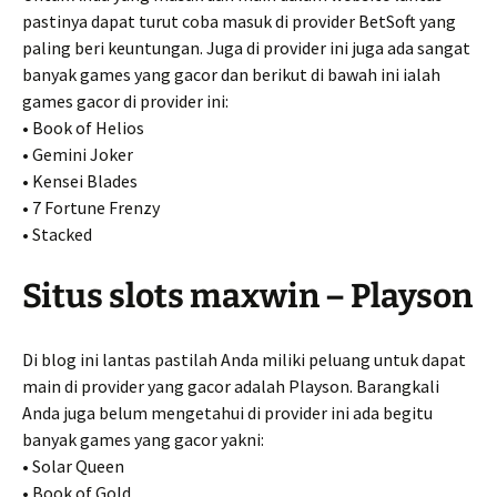
pastinya dapat turut coba masuk di provider BetSoft yang
paling beri keuntungan. Juga di provider ini juga ada sangat
banyak games yang gacor dan berikut di bawah ini ialah
games gacor di provider ini:
• Book of Helios
• Gemini Joker
• Kensei Blades
• 7 Fortune Frenzy
• Stacked
Situs slots maxwin – Playson
Di blog ini lantas pastilah Anda miliki peluang untuk dapat
main di provider yang gacor adalah Playson. Barangkali
Anda juga belum mengetahui di provider ini ada begitu
banyak games yang gacor yakni:
• Solar Queen
• Book of Gold