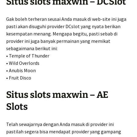
Situs slots maxwin – DCSlot
Gak boleh terheran seusai Anda masuk di web-site ini juga
pasti akan disuguhi provider DCslot yang nyata berikan
kesempatan menang. Mengapa begitu, pasti sebab di
provider ini juga banyak permainan yang memikat
sebagaimana berikut ini:
• Temple of Thunder
• Wild Overlords
• Anubis Moon
• Fruit Disco
Situs slots maxwin – AE
Slots
Telah sewajarnya dengan Anda masuk di provider ini
pastilah segera bisa mendapat provider yang gampang