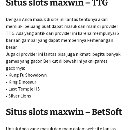
Situs slots maxwin – TTG
Dengan Anda masuk di site ini lantas tentunya akan
memiliki peluang buat dapat masuk dan main di provider
TTG. Ada yang antik dari provider ini karena mempunyai 5
barisan gambar yang dapat memberinya kemenangan
besar.
Juga di provider ini lantas bisa juga nikmati begitu banyak
games yang gacor. Berikut di bawah ini yakni games
gacornya:
• Kung Fu Showdown
• King Dinosaur
• Last Temple H5
• Silver Lions
Situs slots maxwin – BetSoft
Untuk Anda yang masuk dan main dalam website lantas