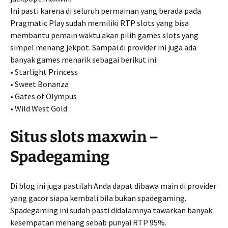
Ini pasti karena di seluruh permainan yang berada pada
Pragmatic Play sudah memiliki RTP slots yang bisa
membantu pemain waktu akan pilih games slots yang
simpel menang jekpot. Sampai di provider ini juga ada
banyak games menarik sebagai berikut ini:
• Starlight Princess
• Sweet Bonanza
• Gates of Olympus
• Wild West Gold
Situs slots maxwin –
Spadegaming
Di blog ini juga pastilah Anda dapat dibawa main di provider
yang gacor siapa kembali bila bukan spadegaming.
Spadegaming ini sudah pasti didalamnya tawarkan banyak
kesempatan menang sebab punyai RTP 95%.