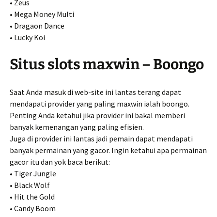
• Zeus
• Mega Money Multi
• Dragaon Dance
• Lucky Koi
Situs slots maxwin – Boongo
Saat Anda masuk di web-site ini lantas terang dapat
mendapati provider yang paling maxwin ialah boongo.
Penting Anda ketahui jika provider ini bakal memberi
banyak kemenangan yang paling efisien.
Juga di provider ini lantas jadi pemain dapat mendapati
banyak permainan yang gacor. Ingin ketahui apa permainan
gacor itu dan yok baca berikut:
• Tiger Jungle
• Black Wolf
• Hit the Gold
• Candy Boom