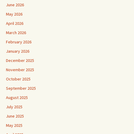
June 2026
May 2026
April 2026
March 2026
February 2026
January 2026
December 2025
November 2025
October 2025
September 2025
August 2025
July 2025
June 2025
May 2025