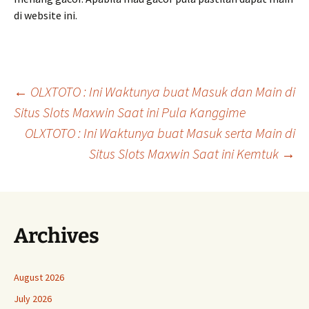
di website ini.
Post
←
OLXTOTO : Ini Waktunya buat Masuk dan Main di
Situs Slots Maxwin Saat ini Pula Kanggime
OLXTOTO : Ini Waktunya buat Masuk serta Main di
navigation
Situs Slots Maxwin Saat ini Kemtuk
→
Archives
August 2026
July 2026