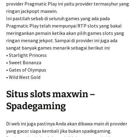
provider Pragmatic Play ini yaitu provider termasyhur yang
ringan jackpopt maxwin.
Ini pastilah sebab di seluruh games yang ada pada
Pragmatic Play telah mempunyai RTP slots yang bakal
meringankan pemain ketika akan pilih games slots yang
ringan menang jekpot. Sampai di provider ini juga ada
sangat banyak games menarik sebagai berikut ini:
• Starlight Princess
• Sweet Bonanza
• Gates of Olympus
• Wild West Gold
Situs slots maxwin –
Spadegaming
Di web ini juga pastinya Anda akan dibawa main di provider
yang gacor siapa kembali jika bukan spadegaming.