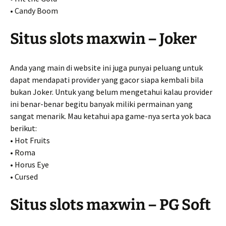
• Candy Boom
Situs slots maxwin – Joker
Anda yang main di website ini juga punyai peluang untuk
dapat mendapati provider yang gacor siapa kembali bila
bukan Joker. Untuk yang belum mengetahui kalau provider
ini benar-benar begitu banyak miliki permainan yang
sangat menarik. Mau ketahui apa game-nya serta yok baca
berikut:
• Hot Fruits
• Roma
• Horus Eye
• Cursed
Situs slots maxwin – PG Soft