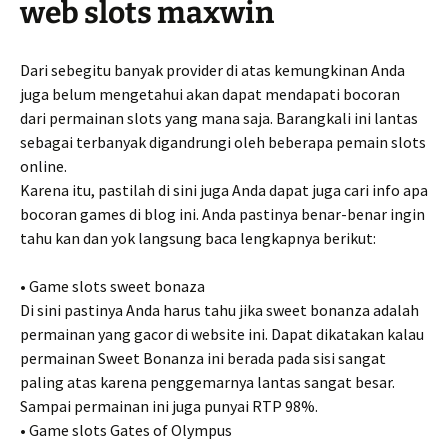
web slots maxwin
Dari sebegitu banyak provider di atas kemungkinan Anda
juga belum mengetahui akan dapat mendapati bocoran
dari permainan slots yang mana saja. Barangkali ini lantas
sebagai terbanyak digandrungi oleh beberapa pemain slots
online.
Karena itu, pastilah di sini juga Anda dapat juga cari info apa
bocoran games di blog ini. Anda pastinya benar-benar ingin
tahu kan dan yok langsung baca lengkapnya berikut:
• Game slots sweet bonaza
Di sini pastinya Anda harus tahu jika sweet bonanza adalah
permainan yang gacor di website ini. Dapat dikatakan kalau
permainan Sweet Bonanza ini berada pada sisi sangat
paling atas karena penggemarnya lantas sangat besar.
Sampai permainan ini juga punyai RTP 98%.
• Game slots Gates of Olympus