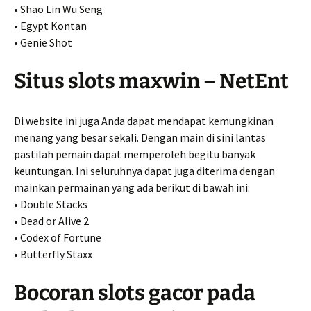
• Shao Lin Wu Seng
• Egypt Kontan
• Genie Shot
Situs slots maxwin – NetEnt
Di website ini juga Anda dapat mendapat kemungkinan
menang yang besar sekali. Dengan main di sini lantas
pastilah pemain dapat memperoleh begitu banyak
keuntungan. Ini seluruhnya dapat juga diterima dengan
mainkan permainan yang ada berikut di bawah ini:
• Double Stacks
• Dead or Alive 2
• Codex of Fortune
• Butterfly Staxx
Bocoran slots gacor pada