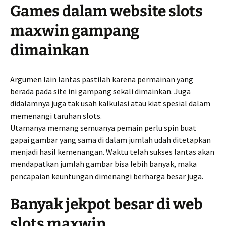
Games dalam website slots
maxwin gampang
dimainkan
Argumen lain lantas pastilah karena permainan yang
berada pada site ini gampang sekali dimainkan. Juga
didalamnya juga tak usah kalkulasi atau kiat spesial dalam
memenangi taruhan slots.
Utamanya memang semuanya pemain perlu spin buat
gapai gambar yang sama di dalam jumlah udah ditetapkan
menjadi hasil kemenangan. Waktu telah sukses lantas akan
mendapatkan jumlah gambar bisa lebih banyak, maka
pencapaian keuntungan dimenangi berharga besar juga.
Banyak jekpot besar di web
slots maxwin