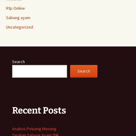
Rtp Online
Sabung ayam
Uncategorized
Search
Search
Recent Posts
Analisis Peluang Menang
Taruhan Sabung Ayam 99k