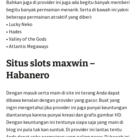
Bahkan juga di provider ini juga ada begitu banyak memberi
begitu banyak permainan menarik. Serta di bawah ini yakni
beberapa permainan atraktif yang diberi:
• Lucky Neko
• Hades
• Valley of the Gods
• Atlantis Megaways
Situs slots maxwin –
Habanero
Dengan masuk serta main di site ini terang Anda dapat
dibawa kenalan dengan provider yang gacor. Buat yang
ingin mengetahui jika provider ini juga punyai keuntungan
diantaranya karena punyai kreasi dan grafis gambar HD.
Dengan keuntungan ini tentunya siapa saja yang main di
blog ini pula tak kan suntuk. Di provider ini lantas tentu
Anda dapat coba permainan yang paling gacor. Di bawah ini