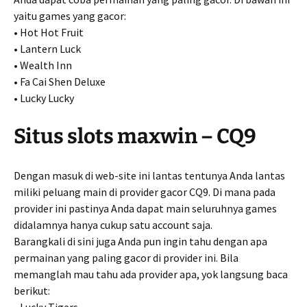
yaitu games yang gacor:
• Hot Hot Fruit
• Lantern Luck
• Wealth Inn
• Fa Cai Shen Deluxe
• Lucky Lucky
Situs slots maxwin – CQ9
Dengan masuk di web-site ini lantas tentunya Anda lantas
miliki peluang main di provider gacor CQ9. Di mana pada
provider ini pastinya Anda dapat main seluruhnya games
didalamnya hanya cukup satu account saja.
Barangkali di sini juga Anda pun ingin tahu dengan apa
permainan yang paling gacor di provider ini. Bila
memanglah mau tahu ada provider apa, yok langsung baca
berikut: