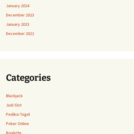
January 2024
December 2023
January 2023
December 2022
Categories
Blackjack
Judi Slot
Pediksi Togel
Poker Online
Roulette