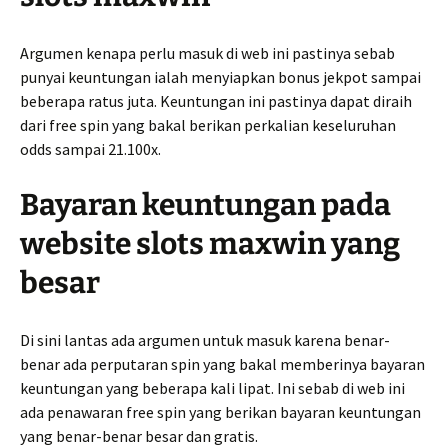
Argumen kenapa perlu masuk di web ini pastinya sebab
punyai keuntungan ialah menyiapkan bonus jekpot sampai
beberapa ratus juta. Keuntungan ini pastinya dapat diraih
dari free spin yang bakal berikan perkalian keseluruhan
odds sampai 21.100x.
Bayaran keuntungan pada
website slots maxwin yang
besar
Di sini lantas ada argumen untuk masuk karena benar-
benar ada perputaran spin yang bakal memberinya bayaran
keuntungan yang beberapa kali lipat. Ini sebab di web ini
ada penawaran free spin yang berikan bayaran keuntungan
yang benar-benar besar dan gratis.