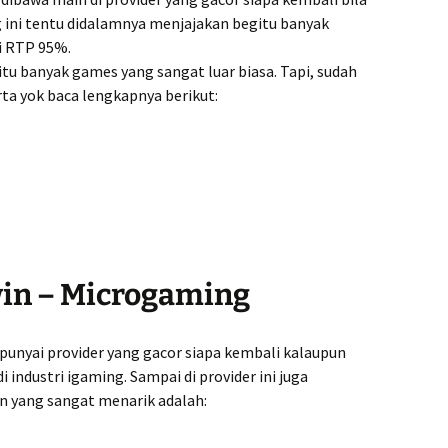
ini tentu didalamnya menjajakan begitu banyak
i RTP 95%.
gitu banyak games yang sangat luar biasa. Tapi, sudah
ta yok baca lengkapnya berikut:
win – Microgaming
punyai provider yang gacor siapa kembali kalaupun
industri igaming. Sampai di provider ini juga
 yang sangat menarik adalah: