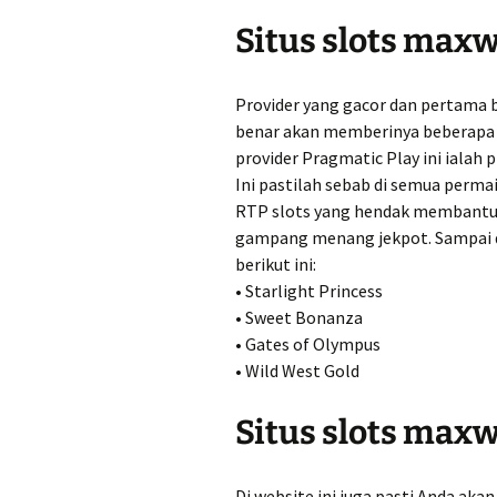
Situs slots maxw
Provider yang gacor dan pertama b
benar akan memberinya beberapa 
provider Pragmatic Play ini ialah
Ini pastilah sebab di semua perma
RTP slots yang hendak membantu 
gampang menang jekpot. Sampai di
berikut ini:
• Starlight Princess
• Sweet Bonanza
• Gates of Olympus
• Wild West Gold
Situs slots max
Di website ini juga pasti Anda aka