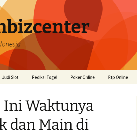
bizcenter
ndonesia
Judi Slot
Pediksi Togel
Poker Online
Rtp Online
 Ini Waktunya
k dan Main di