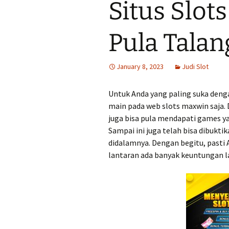
Situs Slot
Pula Tala
January 8, 2023
Judi Slot
Untuk Anda yang paling suka deng
main pada web slots maxwin saja. 
juga bisa pula mendapati games ya
Sampai ini juga telah bisa dibukt
didalamnya. Dengan begitu, pasti 
lantaran ada banyak keuntungan l