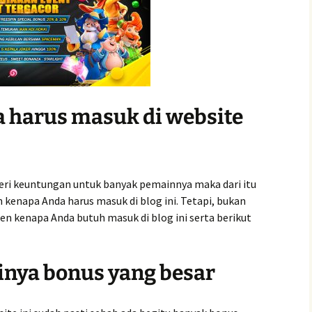
 harus masuk di website
beri keuntungan untuk banyak pemainnya maka dari itu
kenapa Anda harus masuk di blog ini. Tetapi, bukan
n kenapa Anda butuh masuk di blog ini serta berikut
nya bonus yang besar