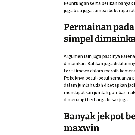
keuntungan serta berikan banyak 
juga bisa juga sampai beberapa rat
Permainan pada 
simpel dimaink
Argumen lain juga pastinya karen
dimainkan. Bahkan juga didalamnya
teristimewa dalam meraih kemena
Pokoknya betul-betul semuanya pe
dalam jumlah udah ditetapkan jadi
mendapatkan jumlah gambar mak
dimenangi berharga besar juga.
Banyak jekpot be
maxwin