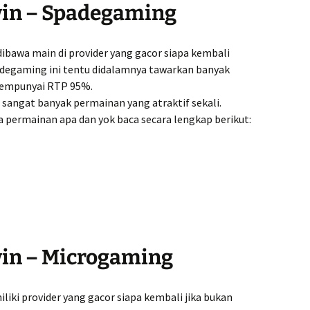
win – Spadegaming
n dibawa main di provider yang gacor siapa kembali
degaming ini tentu didalamnya tawarkan banyak
empunyai RTP 95%.
a sangat banyak permainan yang atraktif sekali.
a permainan apa dan yok baca secara lengkap berikut:
win – Microgaming
iliki provider yang gacor siapa kembali jika bukan