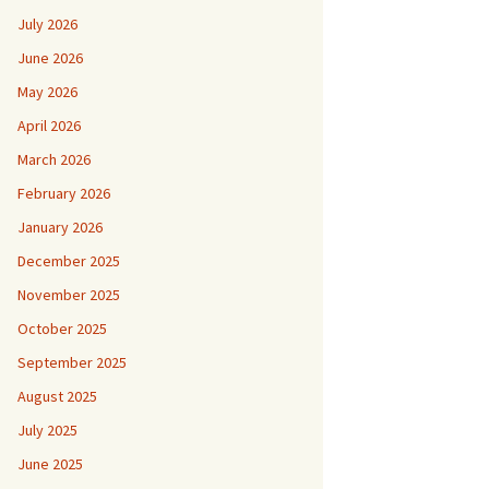
July 2026
June 2026
May 2026
April 2026
March 2026
February 2026
January 2026
December 2025
November 2025
October 2025
September 2025
August 2025
July 2025
June 2025