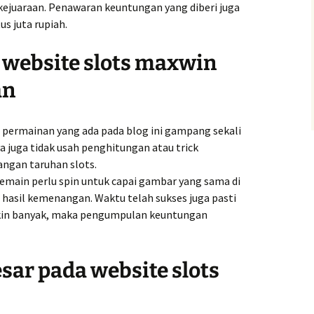
kejuaraan. Penawaran keuntungan yang diberi juga
us juta rupiah.
website slots maxwin
an
a permainan yang ada pada blog ini gampang sekali
 juga tidak usah penghitungan atau trick
ngan taruhan slots.
main perlu spin untuk capai gambar yang sama di
 hasil kemenangan. Waktu telah sukses juga pasti
in banyak, maka pengumpulan keuntungan
sar pada website slots