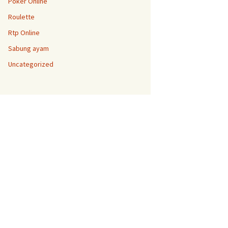
Poker Online
Roulette
Rtp Online
Sabung ayam
Uncategorized