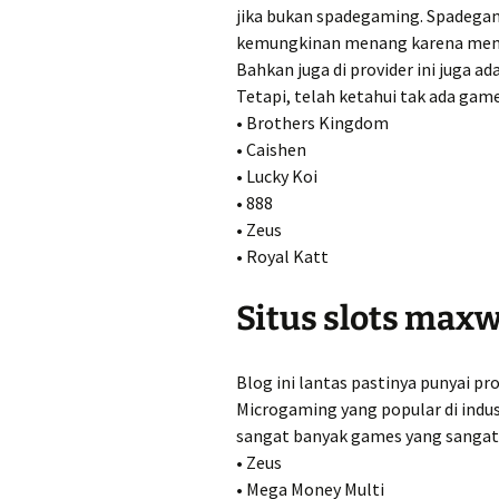
jika bukan spadegaming. Spadegam
kemungkinan menang karena mem
Bahkan juga di provider ini juga a
Tetapi, telah ketahui tak ada game
• Brothers Kingdom
• Caishen
• Lucky Koi
• 888
• Zeus
• Royal Katt
Situs slots max
Blog ini lantas pastinya punyai p
Microgaming yang popular di indust
sangat banyak games yang sangat 
• Zeus
• Mega Money Multi