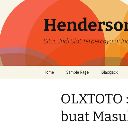
Henderson
Situs Judi Slot Terpercaya di I
Skip
Home
Sample Page
Blackjack
to
content
OLXTOTO :
buat Masu