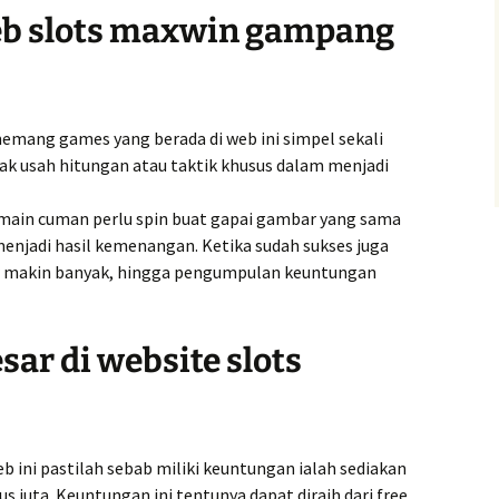
eb slots maxwin gampang
memang games yang berada di web ini simpel sekali
ak usah hitungan atau taktik khusus dalam menjadi
ain cuman perlu spin buat gapai gambar yang sama
enjadi hasil kemenangan. Ketika sudah sukses juga
r makin banyak, hingga pengumpulan keuntungan
sar di website slots
 ini pastilah sebab miliki keuntungan ialah sediakan
 juta. Keuntungan ini tentunya dapat diraih dari free