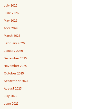
July 2026
June 2026
May 2026
April 2026
March 2026
February 2026
January 2026
December 2025
November 2025
October 2025
September 2025
August 2025
July 2025
June 2025