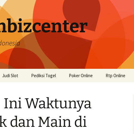
bizcenter
ndonesia
Judi Slot
Pediksi Togel
Poker Online
Rtp Online
 Ini Waktunya
k dan Main di