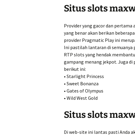
Situs slots maxw
Provider yang gacor dan pertama a
yang benar akan berikan beberapa
provider Pragmatic Play ini merup
Ini pastilah lantaran di semuanya
RTP slots yang hendak membantu 
gampang menang jekpot. Juga di p
berikut ini:
• Starlight Princess
• Sweet Bonanza
• Gates of Olympus
• Wild West Gold
Situs slots max
Di web-site ini lantas pasti Anda 