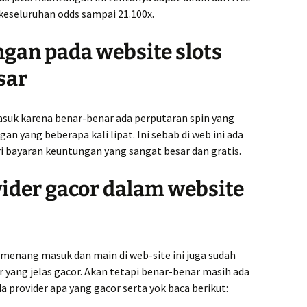
keseluruhan odds sampai 21.100x.
gan pada website slots
sar
asuk karena benar-benar ada perputaran spin yang
n yang beberapa kali lipat. Ini sebab di web ini ada
 bayaran keuntungan yang sangat besar dan gratis.
ider gacor dalam website
 menang masuk dan main di web-site ini juga sudah
r yang jelas gacor. Akan tetapi benar-benar masih ada
provider apa yang gacor serta yok baca berikut: