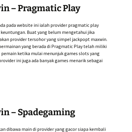
in – Pragmatic Play
da pada website ini ialah provider pragmatic play
 keuntungan. Buat yang belum mengetahui jika
akan provider tersohor yang simpel jackpopt maxwin.
 permainan yang berada di Pragmatic Play telah miliki
pemain ketika mulai menunjuk games slots yang
rovider ini juga ada banyak games menarik sebagai
win – Spadegaming
akan dibawa main di provider yang gacor siapa kembali