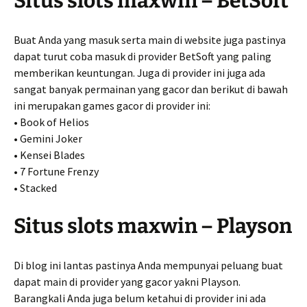
Situs slots maxwin – BetSoft
Buat Anda yang masuk serta main di website juga pastinya
dapat turut coba masuk di provider BetSoft yang paling
memberikan keuntungan. Juga di provider ini juga ada
sangat banyak permainan yang gacor dan berikut di bawah
ini merupakan games gacor di provider ini:
• Book of Helios
• Gemini Joker
• Kensei Blades
• 7 Fortune Frenzy
• Stacked
Situs slots maxwin – Playson
Di blog ini lantas pastinya Anda mempunyai peluang buat
dapat main di provider yang gacor yakni Playson.
Barangkali Anda juga belum ketahui di provider ini ada