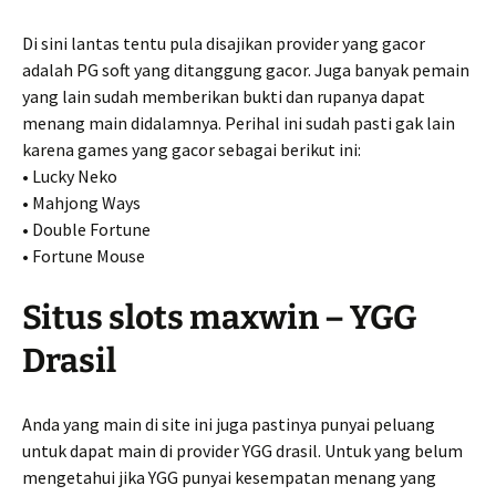
Di sini lantas tentu pula disajikan provider yang gacor
adalah PG soft yang ditanggung gacor. Juga banyak pemain
yang lain sudah memberikan bukti dan rupanya dapat
menang main didalamnya. Perihal ini sudah pasti gak lain
karena games yang gacor sebagai berikut ini:
• Lucky Neko
• Mahjong Ways
• Double Fortune
• Fortune Mouse
Situs slots maxwin – YGG
Drasil
Anda yang main di site ini juga pastinya punyai peluang
untuk dapat main di provider YGG drasil. Untuk yang belum
mengetahui jika YGG punyai kesempatan menang yang