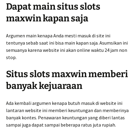
Dapat main situs slots
maxwin kapan saja
Argumen main kenapa Anda mesti masuk di site ini
tentunya sebab saat ini bisa main kapan saja. Asumsikan ini
semuanya karena website ini akan online waktu 24 jam non
stop.
Situs slots maxwin memberi
banyak kejuaraan
Ada kembali argumen kenapa butuh masuk di website ini
lantaran website ini memberi keuntungan dan memberinya
banyak kontes. Penawaran keuntungan yang diberi lantas
sampai juga dapat sampai beberapa ratus juta rupiah.