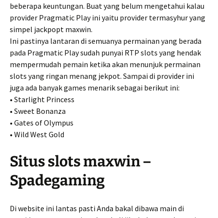
beberapa keuntungan. Buat yang belum mengetahui kalau
provider Pragmatic Play ini yaitu provider termasyhur yang
simpel jackpopt maxwin.
Ini pastinya lantaran di semuanya permainan yang berada
pada Pragmatic Play sudah punyai RTP slots yang hendak
mempermudah pemain ketika akan menunjuk permainan
slots yang ringan menang jekpot. Sampai di provider ini
juga ada banyak games menarik sebagai berikut ini:
• Starlight Princess
• Sweet Bonanza
• Gates of Olympus
• Wild West Gold
Situs slots maxwin –
Spadegaming
Di website ini lantas pasti Anda bakal dibawa main di