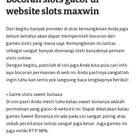
website slots maxwin
Dari begitu banyak provider di atas kemungkinan Anda juga
belum ketahui akan dapat memperoleh bocoran dari
games slots yang mana saja. Kemungkinan ini lantas
sebagai sangat banyak disenangi oleh banyaknya pemain
slots online.
Dengan begitu, pastilah di sini juga Anda bisa pula cari info
apa bocoran permainan di web ini. Anda pastinya sangatlah
ingin tahu kan serta yok langsung baca lengkapnya berikut:
• Game slots sweet bonaza
Di sini pasti Anda mesti tahu kalau sweet bonanza adalah
permainan yang gacor di website ini. Dapat dikatakan kalau
games Sweet Bonanza ini ada pada sisi sangat paling atas
sebab pecintanya lantas sangat juga besar. Juga games ini
juga miliki RTP 98%.