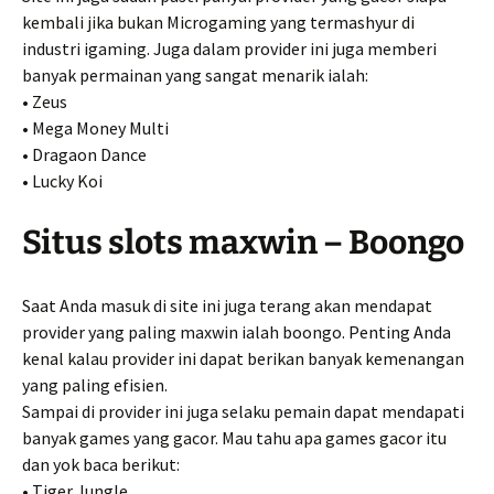
kembali jika bukan Microgaming yang termashyur di
industri igaming. Juga dalam provider ini juga memberi
banyak permainan yang sangat menarik ialah:
• Zeus
• Mega Money Multi
• Dragaon Dance
• Lucky Koi
Situs slots maxwin – Boongo
Saat Anda masuk di site ini juga terang akan mendapat
provider yang paling maxwin ialah boongo. Penting Anda
kenal kalau provider ini dapat berikan banyak kemenangan
yang paling efisien.
Sampai di provider ini juga selaku pemain dapat mendapati
banyak games yang gacor. Mau tahu apa games gacor itu
dan yok baca berikut:
• Tiger Jungle