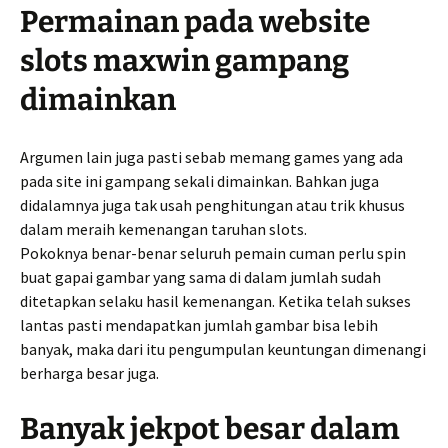
Permainan pada website
slots maxwin gampang
dimainkan
Argumen lain juga pasti sebab memang games yang ada
pada site ini gampang sekali dimainkan. Bahkan juga
didalamnya juga tak usah penghitungan atau trik khusus
dalam meraih kemenangan taruhan slots.
Pokoknya benar-benar seluruh pemain cuman perlu spin
buat gapai gambar yang sama di dalam jumlah sudah
ditetapkan selaku hasil kemenangan. Ketika telah sukses
lantas pasti mendapatkan jumlah gambar bisa lebih
banyak, maka dari itu pengumpulan keuntungan dimenangi
berharga besar juga.
Banyak jekpot besar dalam