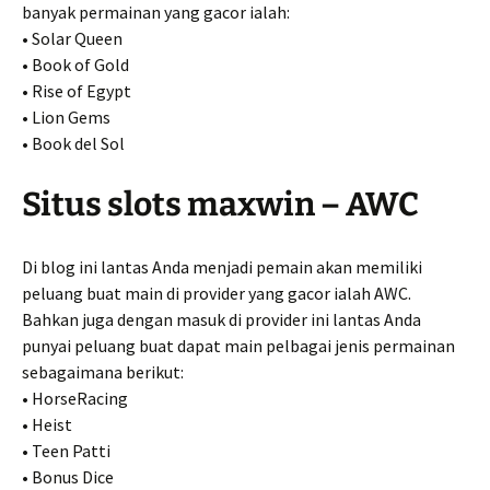
banyak permainan yang gacor ialah:
• Solar Queen
• Book of Gold
• Rise of Egypt
• Lion Gems
• Book del Sol
Situs slots maxwin – AWC
Di blog ini lantas Anda menjadi pemain akan memiliki
peluang buat main di provider yang gacor ialah AWC.
Bahkan juga dengan masuk di provider ini lantas Anda
punyai peluang buat dapat main pelbagai jenis permainan
sebagaimana berikut:
• HorseRacing
• Heist
• Teen Patti
• Bonus Dice