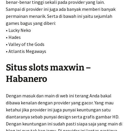
benar-benar tinggi sekali pada provider yang lain.
Sampai di provider ini juga ada banyak memberi banyak
permainan menarik. Serta di bawah ini yaitu sejumlah
games bagus yang diberi:
• Lucky Neko
• Hades
• Valley of the Gods
• Atlantis Megaways
Situs slots maxwin –
Habanero
Dengan masuk dan main di web ini terang Anda bakal
dibawa kenalan dengan provider yang gacor. Yang mau
ketahui jika provider ini juga punyai keuntungan satu
diantaranya sebab punyai design serta grafis gambar HD.
Dengan keuntungan ini sudah pasti siapa saja yang main di
blog ini pun tak kan jemu. Di provider ini lantas pastinya