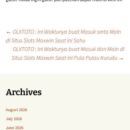
Post
←
OLXTOTO : Ini Waktunya buat Masuk serta Main
di Situs Slots Maxwin Saat ini Sahu
OLXTOTO : Ini Waktunya buat Masuk dan Main di
navigation
Situs Slots Maxwin Saat ini Pula Pulau Kurudu
→
Archives
August 2026
July 2026
June 2026