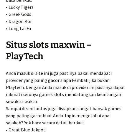
baca berikut:
• Lucky Tigers
• Greek Gods
• Dragon Koi
• Long Lai Fa
Situs slots maxwin –
PlayTech
Anda masuk di site ini juga pastinya bakal mendapati
provider yang paling gacor siapa kembali jika bukan
Playtech. Dengan Anda masuk di provider ini pastinya dapat
nikmati serunya games slots mendatangkan keuntungan
sewaktu-waktu.
Sampai di sini lantas juga disiapkan sangat banyak games
yang paling gacor buat Anda. Ingin mengetahui apa
sajakah? Yok baca secara detail berikut:
• Great Blue Jekpot