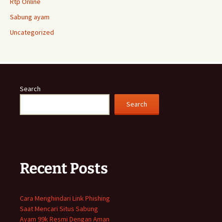
Rtp Online
Sabung ayam
Uncategorized
Search
Search
Recent Posts
Cara Menghindari Link Phishing
Saat Mencari Situs Sabung
Ayam 99k Resmi Dengan Aman