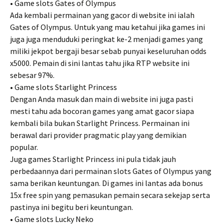
• Game slots Gates of Olympus
Ada kembali permainan yang gacor di website ini ialah
Gates of Olympus. Untuk yang mau ketahui jika games ini
juga juga menduduki peringkat ke-2 menjadi games yang
miliki jekpot bergaji besar sebab punyai keseluruhan odds
x5000. Pemain di sini lantas tahu jika RTP website ini
sebesar 97%.
• Game slots Starlight Princess
Dengan Anda masuk dan main di website ini juga pasti
mesti tahu ada bocoran games yang amat gacor siapa
kembali bila bukan Starlight Princess. Permainan ini
berawal dari provider pragmatic play yang demikian
popular.
Juga games Starlight Princess ini pula tidak jauh
perbedaannya dari permainan slots Gates of Olympus yang
sama berikan keuntungan. Di games ini lantas ada bonus
15x free spin yang pemasukan pemain secara sekejap serta
pastinya ini begitu beri keuntungan.
• Game slots Lucky Neko