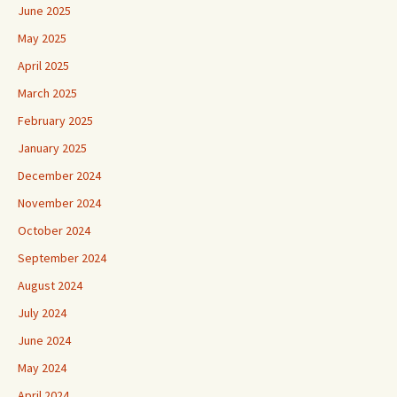
June 2025
May 2025
April 2025
March 2025
February 2025
January 2025
December 2024
November 2024
October 2024
September 2024
August 2024
July 2024
June 2024
May 2024
April 2024