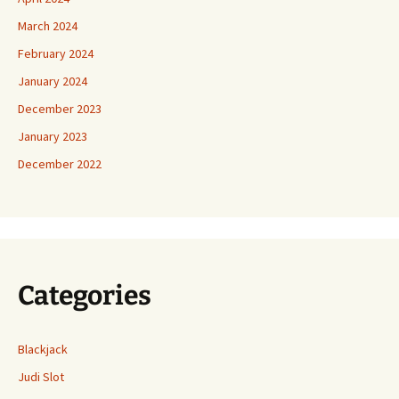
March 2024
February 2024
January 2024
December 2023
January 2023
December 2022
Categories
Blackjack
Judi Slot