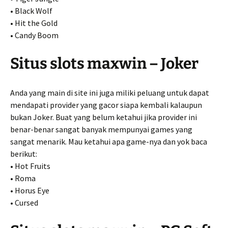
• Black Wolf
• Hit the Gold
• Candy Boom
Situs slots maxwin – Joker
Anda yang main di site ini juga miliki peluang untuk dapat
mendapati provider yang gacor siapa kembali kalaupun
bukan Joker. Buat yang belum ketahui jika provider ini
benar-benar sangat banyak mempunyai games yang
sangat menarik. Mau ketahui apa game-nya dan yok baca
berikut:
• Hot Fruits
• Roma
• Horus Eye
• Cursed