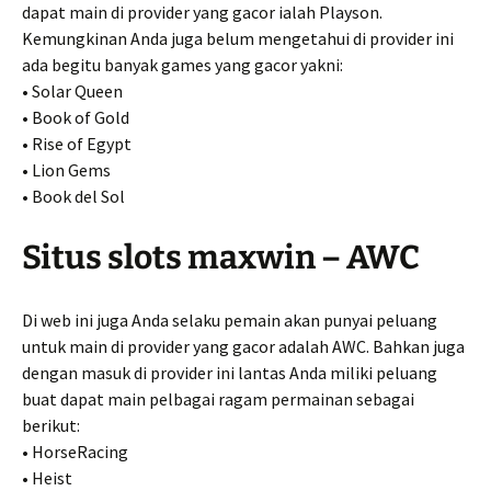
dapat main di provider yang gacor ialah Playson.
Kemungkinan Anda juga belum mengetahui di provider ini
ada begitu banyak games yang gacor yakni:
• Solar Queen
• Book of Gold
• Rise of Egypt
• Lion Gems
• Book del Sol
Situs slots maxwin – AWC
Di web ini juga Anda selaku pemain akan punyai peluang
untuk main di provider yang gacor adalah AWC. Bahkan juga
dengan masuk di provider ini lantas Anda miliki peluang
buat dapat main pelbagai ragam permainan sebagai
berikut:
• HorseRacing
• Heist