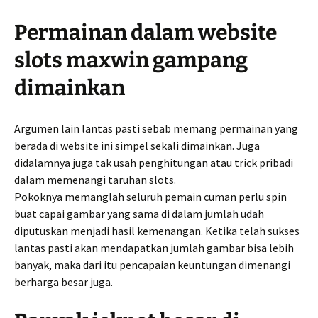
Permainan dalam website
slots maxwin gampang
dimainkan
Argumen lain lantas pasti sebab memang permainan yang
berada di website ini simpel sekali dimainkan. Juga
didalamnya juga tak usah penghitungan atau trick pribadi
dalam memenangi taruhan slots.
Pokoknya memanglah seluruh pemain cuman perlu spin
buat capai gambar yang sama di dalam jumlah udah
diputuskan menjadi hasil kemenangan. Ketika telah sukses
lantas pasti akan mendapatkan jumlah gambar bisa lebih
banyak, maka dari itu pencapaian keuntungan dimenangi
berharga besar juga.