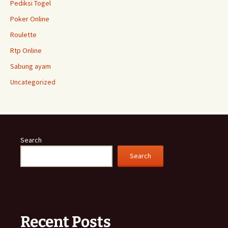
Pediksi Togel
Poker Online
Roulette
Rtp Online
Sabung ayam
Uncategorized
Search
Search
Recent Posts