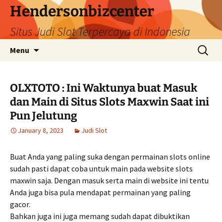
Hendersonbizcenter
Situs Judi Slot Terpercaya di Indonesia
Skip
Search
Menu
to
for:
content
OLXTOTO : Ini Waktunya buat Masuk
dan Main di Situs Slots Maxwin Saat ini
Pun Jelutung
January 8, 2023
Judi Slot
Buat Anda yang paling suka dengan permainan slots online
sudah pasti dapat coba untuk main pada website slots
maxwin saja. Dengan masuk serta main di website ini tentu
Anda juga bisa pula mendapat permainan yang paling
gacor.
Bahkan juga ini juga memang sudah dapat dibuktikan