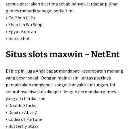
semua pasti akan diterima sebab banyak terdapat pilihan
games menarik sebagai berikut ini:
• Cai Shen Ci Fu
• Shao Lin Wu Seng
• Egypt Kontan
• Genie Shot
Situs slots maxwin – NetEnt
Di blog ini juga Anda dapat mendapati kesempatan menang
yang besar sekali. Dengan main di sini lantas pastinya
pemain akan mendapati sangat banyak keuntungan. Ini
seluruhnya bisa pula didapat dengan permainkan games
yang ada berikut ini:
• Double Stacks
• Dead or Alive 2
• Codex of Fortune
• Butterfly Staxx