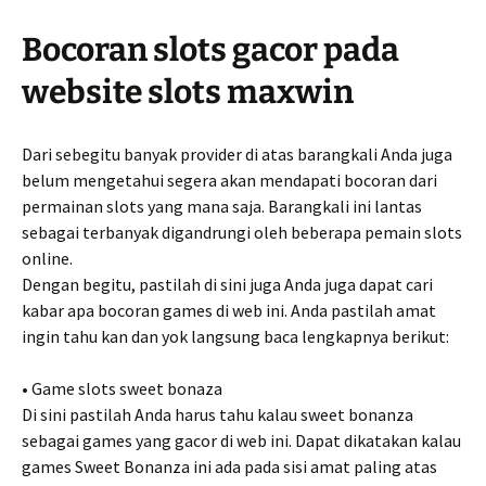
Bocoran slots gacor pada
website slots maxwin
Dari sebegitu banyak provider di atas barangkali Anda juga
belum mengetahui segera akan mendapati bocoran dari
permainan slots yang mana saja. Barangkali ini lantas
sebagai terbanyak digandrungi oleh beberapa pemain slots
online.
Dengan begitu, pastilah di sini juga Anda juga dapat cari
kabar apa bocoran games di web ini. Anda pastilah amat
ingin tahu kan dan yok langsung baca lengkapnya berikut:
• Game slots sweet bonaza
Di sini pastilah Anda harus tahu kalau sweet bonanza
sebagai games yang gacor di web ini. Dapat dikatakan kalau
games Sweet Bonanza ini ada pada sisi amat paling atas