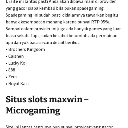
Di site ini lantas pasti Anda akan dibawa main di provider
yang gacor siapa kembali bila bukan spadegaming.
Spadegaming ini sudah pasti didalamnya tawarkan begitu
banyak kesempatan menang karena punyai RTP 95%.
Sampai dalam provider ini juga ada banyak games yang luar
biasa sekali. Tapi, sudah ketahui belumlah ada permainan
apa dan yok baca secara detail berikut:
• Brothers Kingdom
• Caishen
• Lucky Koi
• 888
• Zeus
• Royal Katt
Situs slots maxwin –
Microgaming
Site ini lantas tentunya pun punyai provider yang gacor