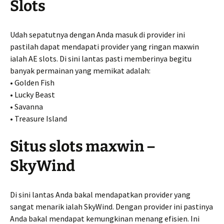
Slots
Udah sepatutnya dengan Anda masuk di provider ini
pastilah dapat mendapati provider yang ringan maxwin
ialah AE slots. Di sini lantas pasti memberinya begitu
banyak permainan yang memikat adalah:
• Golden Fish
• Lucky Beast
• Savanna
• Treasure Island
Situs slots maxwin –
SkyWind
Di sini lantas Anda bakal mendapatkan provider yang
sangat menarik ialah SkyWind. Dengan provider ini pastinya
Anda bakal mendapat kemungkinan menang efisien. Ini