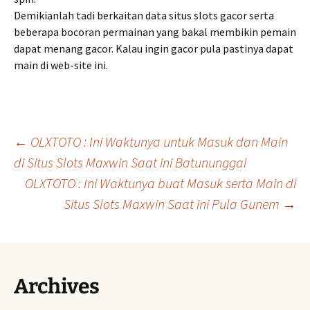
Demikianlah tadi berkaitan data situs slots gacor serta
beberapa bocoran permainan yang bakal membikin pemain
dapat menang gacor. Kalau ingin gacor pula pastinya dapat
main di web-site ini.
Post
←
OLXTOTO : Ini Waktunya untuk Masuk dan Main
di Situs Slots Maxwin Saat ini Batununggal
OLXTOTO : Ini Waktunya buat Masuk serta Main di
navigation
Situs Slots Maxwin Saat ini Pula Gunem
→
Archives