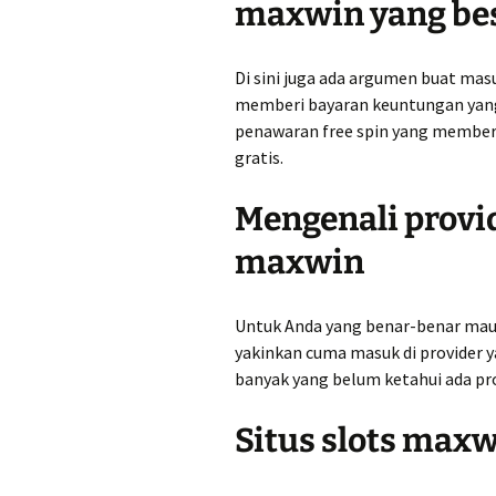
maxwin yang be
Di sini juga ada argumen buat mas
memberi bayaran keuntungan yang be
penawaran free spin yang member
gratis.
Mengenali provi
maxwin
Untuk Anda yang benar-benar mau 
yakinkan cuma masuk di provider 
banyak yang belum ketahui ada pro
Situs slots maxw