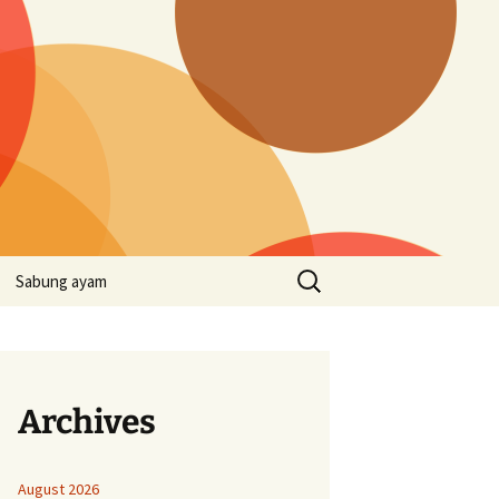
Search
Sabung ayam
for:
Archives
August 2026