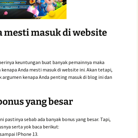
 mesti masuk di website
mberinya keuntungan buat banyak pemainnya maka
 kenapa Anda mesti masuk di website ini. Akan tetapi,
k argumen kenapa Anda penting masuk di blog ini dan
bonus yang besar
i pastinya sebab ada banyak bonus yang besar. Tapi,
nya serta yok baca berikut:
 sampai IPhone 13.