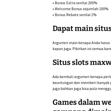
• Bonus Extra senilai 200%
• Welcome Bonus sejumlah 100%
• Bonus Rebate senilai 1%
Dapat main situ
Argumen main kenapa Anda harus ma
kapan juga. Pikirkan ini semua kar
Situs slots max
Ada kembali argumen kenapa perlu
keuntungan dan memberi banyak p
juga bahkan juga bisa pula mengga
Games dalam we