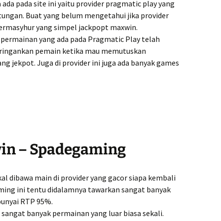
ada pada site ini yaitu provider pragmatic play yang
tungan. Buat yang belum mengetahui jika provider
 termasyhur yang simpel jackpopt maxwin.
ya permainan yang ada pada Pragmatic Play telah
eringankan pemain ketika mau memutuskan
g jekpot. Juga di provider ini juga ada banyak games
win – Spadegaming
kal dibawa main di provider yang gacor siapa kembali
ing ini tentu didalamnya tawarkan sangat banyak
unyai RTP 95%.
 sangat banyak permainan yang luar biasa sekali.