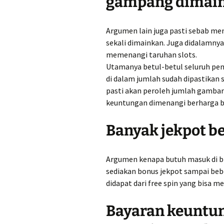
gampang dimai
Argumen lain juga pasti sebab me
sekali dimainkan. Juga didalamnya 
memenangi taruhan slots.
Utamanya betul-betul seluruh pe
di dalam jumlah sudah dipastikan 
pasti akan peroleh jumlah gambar
keuntungan dimenangi berharga be
Banyak jekpot b
Argumen kenapa butuh masuk di blo
sediakan bonus jekpot sampai bebe
didapat dari free spin yang bisa 
Bayaran keuntun