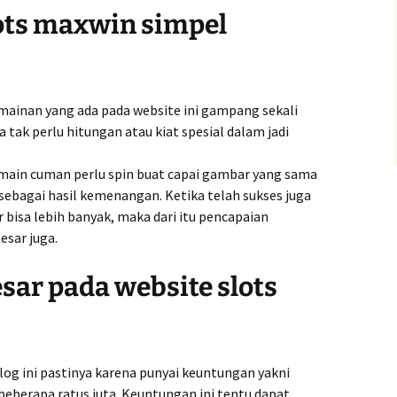
ots maxwin simpel
mainan yang ada pada website ini gampang sekali
tak perlu hitungan atau kiat spesial dalam jadi
ain cuman perlu spin buat capai gambar yang sama
sebagai hasil kemenangan. Ketika telah sukses juga
isa lebih banyak, maka dari itu pencapaian
sar juga.
sar pada website slots
og ini pastinya karena punyai keuntungan yakni
eberapa ratus juta. Keuntungan ini tentu dapat