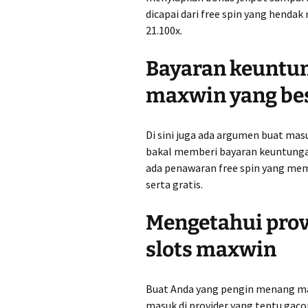
dicapai dari free spin yang henda
21.100x.
Bayaran keuntun
maxwin yang be
Di sini juga ada argumen buat mas
bakal memberi bayaran keuntungan y
ada penawaran free spin yang me
serta gratis.
Mengetahui prov
slots maxwin
Buat Anda yang pengin menang mas
masuk di provider yang tentu gac