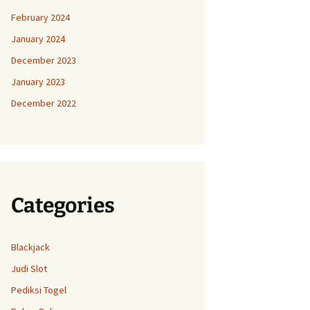
February 2024
January 2024
December 2023
January 2023
December 2022
Categories
Blackjack
Judi Slot
Pediksi Togel