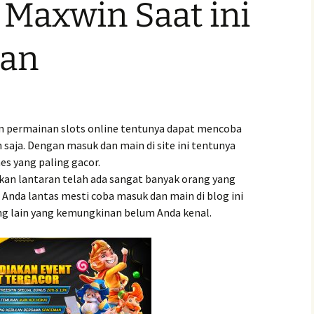
s Maxwin Saat ini
tan
n permainan slots online tentunya dapat mencoba
saja. Dengan masuk dan main di site ini tentunya
s yang paling gacor.
tikan lantaran telah ada sangat banyak orang yang
 Anda lantas mesti coba masuk dan main di blog ini
g lain yang kemungkinan belum Anda kenal.