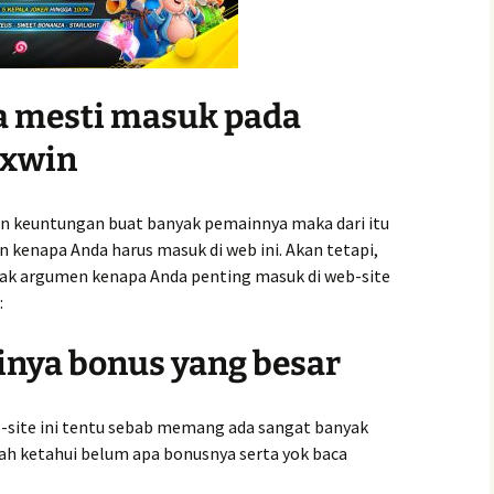
 mesti masuk pada
axwin
an keuntungan buat banyak pemainnya maka dari itu
n kenapa Anda harus masuk di web ini. Akan tetapi,
ak argumen kenapa Anda penting masuk di web-site
:
nya bonus yang besar
-site ini tentu sebab memang ada sangat banyak
dah ketahui belum apa bonusnya serta yok baca