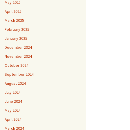
May 2025
April 2025
March 2025
February 2025
January 2025
December 2024
November 2024
October 2024
September 2024
August 2024
July 2024
June 2024
May 2024
April 2024
March 2024