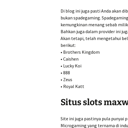
Di blog ini juga pasti Anda akan d
bukan spadegaming. Spadegaming 
kemungkinan menang sebab milik
Bahkan juga dalam provider ini ju
Akan tetapi, telah mengetahui be
berikut:
• Brothers Kingdom
• Caishen
• Lucky Koi
• 888
• Zeus
• Royal Katt
Situs slots max
Site ini juga pastinya pula punyai 
Microgaming yang ternama di indust