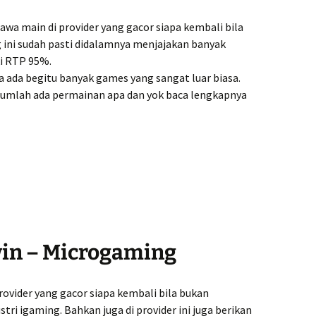
ibawa main di provider yang gacor siapa kembali bila
ini sudah pasti didalamnya menjajakan banyak
i RTP 95%.
ga ada begitu banyak games yang sangat luar biasa.
lumlah ada permainan apa dan yok baca lengkapnya
win – Microgaming
provider yang gacor siapa kembali bila bukan
ri igaming. Bahkan juga di provider ini juga berikan