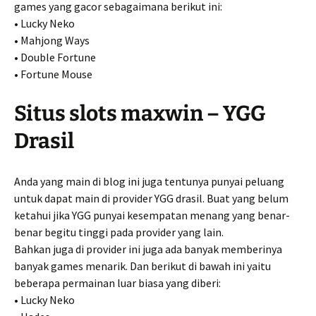
games yang gacor sebagaimana berikut ini:
• Lucky Neko
• Mahjong Ways
• Double Fortune
• Fortune Mouse
Situs slots maxwin – YGG
Drasil
Anda yang main di blog ini juga tentunya punyai peluang
untuk dapat main di provider YGG drasil. Buat yang belum
ketahui jika YGG punyai kesempatan menang yang benar-
benar begitu tinggi pada provider yang lain.
Bahkan juga di provider ini juga ada banyak memberinya
banyak games menarik. Dan berikut di bawah ini yaitu
beberapa permainan luar biasa yang diberi:
• Lucky Neko