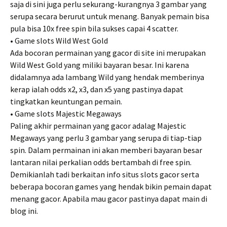
saja di sini juga perlu sekurang-kurangnya 3 gambar yang
serupa secara berurut untuk menang. Banyak pemain bisa
pula bisa 10x free spin bila sukses capai 4 scatter.
• Game slots Wild West Gold
Ada bocoran permainan yang gacor di site ini merupakan
Wild West Gold yang miliki bayaran besar. Ini karena
didalamnya ada lambang Wild yang hendak memberinya
kerap ialah odds x2, x3, dan x5 yang pastinya dapat
tingkatkan keuntungan pemain.
• Game slots Majestic Megaways
Paling akhir permainan yang gacor adalag Majestic
Megaways yang perlu 3 gambar yang serupa di tiap-tiap
spin. Dalam permainan ini akan memberi bayaran besar
lantaran nilai perkalian odds bertambah di free spin.
Demikianlah tadi berkaitan info situs slots gacor serta
beberapa bocoran games yang hendak bikin pemain dapat
menang gacor. Apabila mau gacor pastinya dapat main di
blog ini.