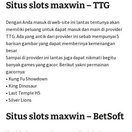
Situs slots maxwin – TTG
Dengan Anda masuk di web-site ini lantas tentunya akan
memiliki peluang untuk dapat masuk dan main di provider
TTG. Ada yang antik dari provider ini sebab mempunyai 5
barisan gambar yang dapat memberinya kemenangan
besar.
Sampai di provider ini lantas juga dapat nikmati begitu
banyak games yang gacor. Berikut yakni permainan
gacornya:
• Kung Fu Showdown
• King Dinosaur
• Last Temple H5
• Silver Lions
Situs slots maxwin – BetSoft