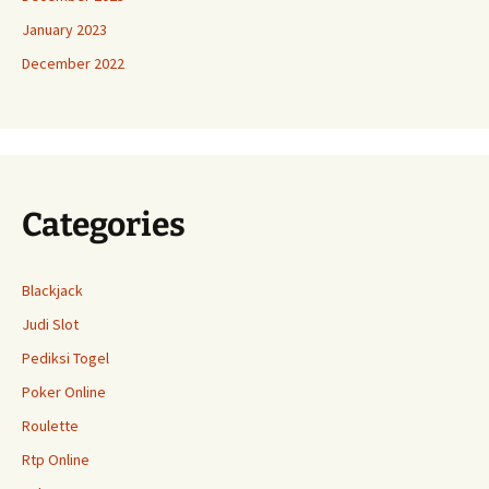
January 2023
December 2022
Categories
Blackjack
Judi Slot
Pediksi Togel
Poker Online
Roulette
Rtp Online