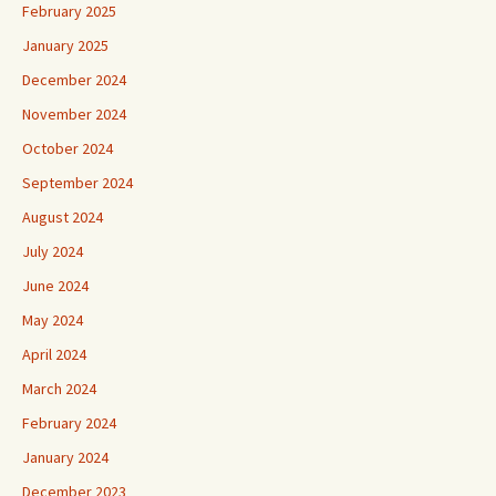
February 2025
January 2025
December 2024
November 2024
October 2024
September 2024
August 2024
July 2024
June 2024
May 2024
April 2024
March 2024
February 2024
January 2024
December 2023