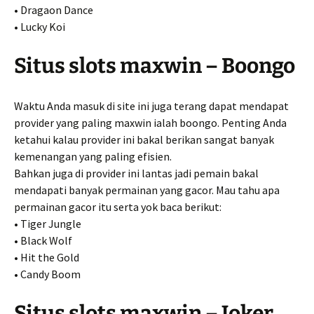
• Dragaon Dance
• Lucky Koi
Situs slots maxwin – Boongo
Waktu Anda masuk di site ini juga terang dapat mendapat
provider yang paling maxwin ialah boongo. Penting Anda
ketahui kalau provider ini bakal berikan sangat banyak
kemenangan yang paling efisien.
Bahkan juga di provider ini lantas jadi pemain bakal
mendapati banyak permainan yang gacor. Mau tahu apa
permainan gacor itu serta yok baca berikut:
• Tiger Jungle
• Black Wolf
• Hit the Gold
• Candy Boom
Situs slots maxwin – Joker