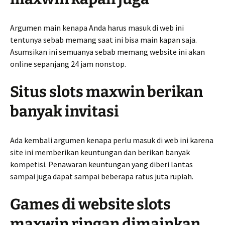
Argumen main kenapa Anda harus masuk di web ini
tentunya sebab memang saat ini bisa main kapan saja.
Asumsikan ini semuanya sebab memang website ini akan
online sepanjang 24 jam nonstop.
Situs slots maxwin berikan
banyak invitasi
Ada kembali argumen kenapa perlu masuk di web ini karena
site ini memberikan keuntungan dan berikan banyak
kompetisi. Penawaran keuntungan yang diberi lantas
sampai juga dapat sampai beberapa ratus juta rupiah.
Games di website slots
maxwin ringan dimainkan