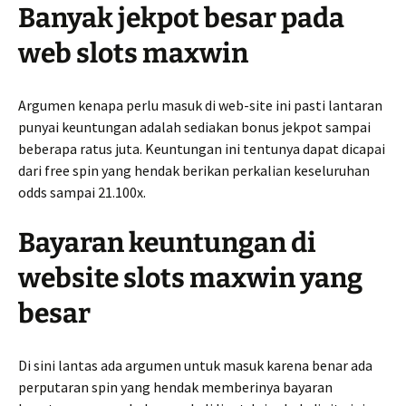
Banyak jekpot besar pada
web slots maxwin
Argumen kenapa perlu masuk di web-site ini pasti lantaran
punyai keuntungan adalah sediakan bonus jekpot sampai
beberapa ratus juta. Keuntungan ini tentunya dapat dicapai
dari free spin yang hendak berikan perkalian keseluruhan
odds sampai 21.100x.
Bayaran keuntungan di
website slots maxwin yang
besar
Di sini lantas ada argumen untuk masuk karena benar ada
perputaran spin yang hendak memberinya bayaran