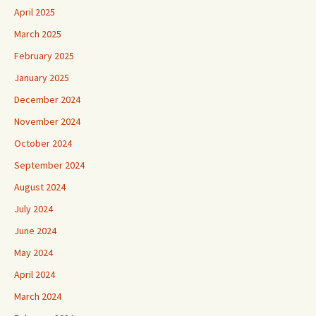
April 2025
March 2025
February 2025
January 2025
December 2024
November 2024
October 2024
September 2024
August 2024
July 2024
June 2024
May 2024
April 2024
March 2024