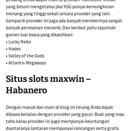
yang belum mengetahui jika YGG punyai kemungkinan
menang yang tinggi sekali antara provider yang lain.
Sampai di provider ini juga ada banyak memberinya sangat
banyak permainan menarik. Dan berikut yaitu sejumlah
games luar biasa yang dikasihkan:
• Lucky Neko
• Hades
• Valley of the Gods
• Atlantis Megaways
Situs slots maxwin –
Habanero
Dengan masuk dan main di blog ini terang Anda dapat
dibawa kenalan dengan provider yang gacor. Buat yang mau
tahu kalau provider ini juga mempunyai keuntungan
diantaranya lantaran mempunyai rancangan serta grafis