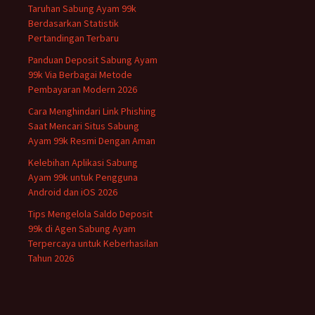
Taruhan Sabung Ayam 99k
Berdasarkan Statistik
Pertandingan Terbaru
Panduan Deposit Sabung Ayam
99k Via Berbagai Metode
Pembayaran Modern 2026
Cara Menghindari Link Phishing
Saat Mencari Situs Sabung
Ayam 99k Resmi Dengan Aman
Kelebihan Aplikasi Sabung
Ayam 99k untuk Pengguna
Android dan iOS 2026
Tips Mengelola Saldo Deposit
99k di Agen Sabung Ayam
Terpercaya untuk Keberhasilan
Tahun 2026