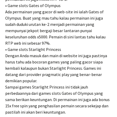
• Game slots Gates of Olympus
Ada permainan yang gacor di web-site ini ialah Gates of
Olympus. Buat yang mau tahu kalau permainan ini juga
sudah duduki urutan ke-2 menjadi permainan yang
mempunyai jekpot bergaji besar lantaran punyai
keseluruhan odds x5000. Pemain di sini lantas tahu kalau
RTP web ini sebesar 97%.
• Game slots Starlight Princess
Dengan Anda masuk dan main di website ini juga pastinya
harus tahu ada bocoran games yang paling gacor siapa
kembali kalaupun bukan Starlight Princess. Games ini
datang dari provider pragmatic play yang benar-benar
demikian popular.
Sampai games Starlight Princess ini tidak jauh
perbedaannya dari games slots Gates of Olympus yang
sama berikan keuntungan. Di permainan ini juga ada bonus
15x free spin yang penghasilan pemain secara sekejap dan
pastilah ini akan beri keuntungan.