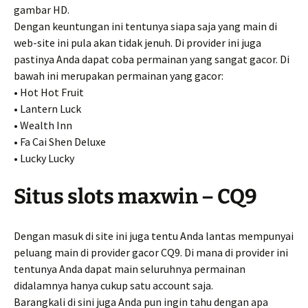
gambar HD.
Dengan keuntungan ini tentunya siapa saja yang main di
web-site ini pula akan tidak jenuh. Di provider ini juga
pastinya Anda dapat coba permainan yang sangat gacor. Di
bawah ini merupakan permainan yang gacor:
• Hot Hot Fruit
• Lantern Luck
• Wealth Inn
• Fa Cai Shen Deluxe
• Lucky Lucky
Situs slots maxwin – CQ9
Dengan masuk di site ini juga tentu Anda lantas mempunyai
peluang main di provider gacor CQ9. Di mana di provider ini
tentunya Anda dapat main seluruhnya permainan
didalamnya hanya cukup satu account saja.
Barangkali di sini juga Anda pun ingin tahu dengan apa