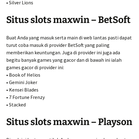
• Silver Lions
Situs slots maxwin – BetSoft
Buat Anda yang masuk serta main di web lantas pasti dapat
turut coba masuk di provider BetSoft yang paling
memberikan keuntungan. Juga di provider ini juga ada
begitu banyak games yang gacor dan di bawah ini ialah
games gacor di provider ini:
• Book of Helios
• Gemini Joker
• Kensei Blades
• 7 Fortune Frenzy
• Stacked
Situs slots maxwin – Playson