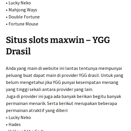
• Lucky Neko
• Mahjong Ways
• Double Fortune
• Fortune Mouse
Situs slots maxwin – YGG
Drasil
Anda yang main di website ini lantas tentunya mempunyai
peluang buat dapat main di provider YGG drasil. Untuk yang
belum mengetahui jika YGG punyai kesempatan menang
yang tinggi sekali antara provider yang lain.
Juga di provider ini juga ada banyak berikan begitu banyak
permainan menarik. Serta berikut merupakan beberapa
permainan atraktif yang diberi:
• Lucky Neko
• Hades