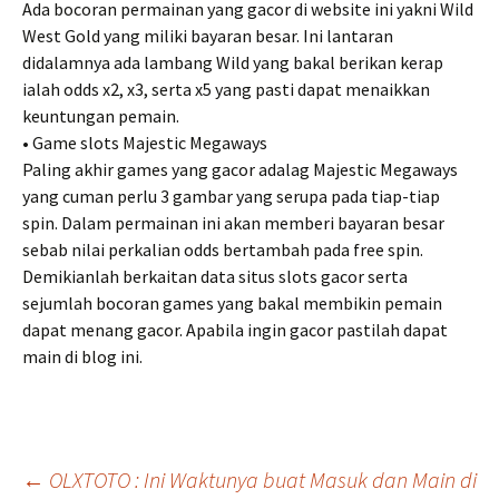
Ada bocoran permainan yang gacor di website ini yakni Wild
West Gold yang miliki bayaran besar. Ini lantaran
didalamnya ada lambang Wild yang bakal berikan kerap
ialah odds x2, x3, serta x5 yang pasti dapat menaikkan
keuntungan pemain.
• Game slots Majestic Megaways
Paling akhir games yang gacor adalag Majestic Megaways
yang cuman perlu 3 gambar yang serupa pada tiap-tiap
spin. Dalam permainan ini akan memberi bayaran besar
sebab nilai perkalian odds bertambah pada free spin.
Demikianlah berkaitan data situs slots gacor serta
sejumlah bocoran games yang bakal membikin pemain
dapat menang gacor. Apabila ingin gacor pastilah dapat
main di blog ini.
Post
←
OLXTOTO : Ini Waktunya buat Masuk dan Main di