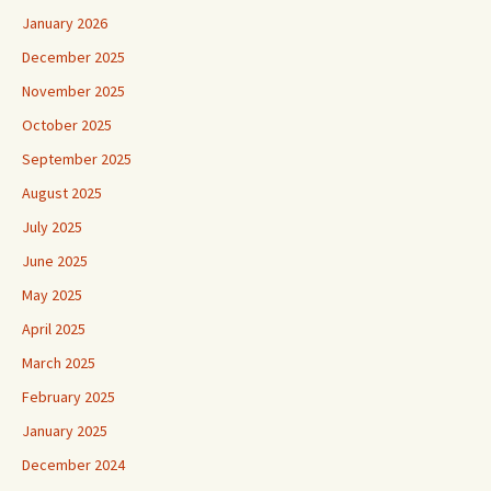
January 2026
December 2025
November 2025
October 2025
September 2025
August 2025
July 2025
June 2025
May 2025
April 2025
March 2025
February 2025
January 2025
December 2024