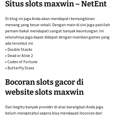
Situs slots maxwin – NetEnt
Di blog ini juga Anda akan mendapati kemungkinan
menang yang besar sekali. Dengan main di sini juga pastilah
pemain bakal mendapati sangat banyak keuntungan. Ini
seluruhnya juga dapat didapat dengan mainkan games yang
ada tersebut ini:
• Double Stacks
• Dead or Alive 2
• Codex of Fortune
• Butterfly Staxx
Bocoran slots gacor di
website slots maxwin
Dari begitu banyak provider di atas barangkali Anda juga
belum mengetahui segera bisa mendapati bocoran dari