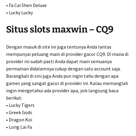
• Fa Cai Shen Deluxe
• Lucky Lucky
Situs slots maxwin – CQ9
Dengan masuk di site ini juga tentunya Anda lantas
mempunyai peluang main di provider gacor CQ9. Di mana di
provider ini sudah pasti Anda dapat main semuanya
permainan didalamnya cukup dengan satu account saja.
Barangkali di sini juga Anda pun ingin tahu dengan apa
games yang sangat gacor di provider ini. Kalau memanglah
ingin mengetahui ada provider apa, yok langsung baca
berikut:
• Lucky Tigers
• Greek Gods
• Dragon Koi
• Long Lai Fa