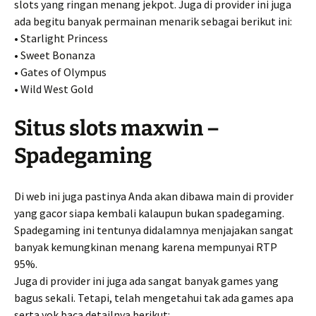
slots yang ringan menang jekpot. Juga di provider ini juga
ada begitu banyak permainan menarik sebagai berikut ini:
• Starlight Princess
• Sweet Bonanza
• Gates of Olympus
• Wild West Gold
Situs slots maxwin –
Spadegaming
Di web ini juga pastinya Anda akan dibawa main di provider
yang gacor siapa kembali kalaupun bukan spadegaming.
Spadegaming ini tentunya didalamnya menjajakan sangat
banyak kemungkinan menang karena mempunyai RTP
95%.
Juga di provider ini juga ada sangat banyak games yang
bagus sekali. Tetapi, telah mengetahui tak ada games apa
serta yok baca detailnya berikut: