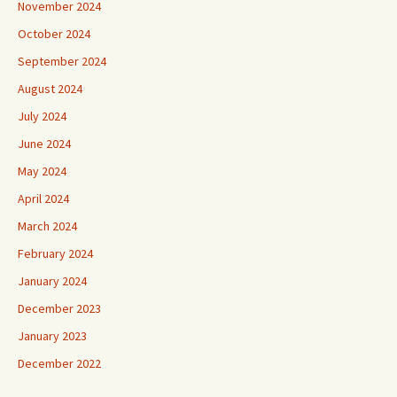
November 2024
October 2024
September 2024
August 2024
July 2024
June 2024
May 2024
April 2024
March 2024
February 2024
January 2024
December 2023
January 2023
December 2022