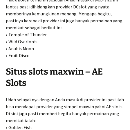
lantas pasti dihidangkan provider DCslot yang nyata
memberinya kemungkinan menang. Mengapa begitu,
pastinya karena di provider ini juga banyak permainan yang
memikat sebagai berikut ini:
• Temple of Thunder
• Wild Overlords
• Anubis Moon
• Fruit Disco
Situs slots maxwin – AE
Slots
Udah selayaknya dengan Anda masuk di provider ini pastilah
bisa mendapat provider yang simpel maxwin yakni AE slots.
Di sini juga pasti memberi begitu banyak permainan yang
memikat ialah:
• Golden Fish