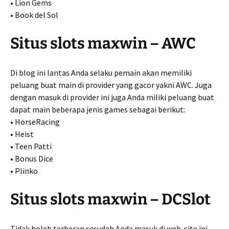
• Lion Gems
• Book del Sol
Situs slots maxwin – AWC
Di blog ini lantas Anda selaku pemain akan memiliki
peluang buat main di provider yang gacor yakni AWC. Juga
dengan masuk di provider ini juga Anda miliki peluang buat
dapat main beberapa jenis games sebagai berikut:
• HorseRacing
• Heist
• Teen Patti
• Bonus Dice
• Plinko
Situs slots maxwin – DCSlot
Tidak boleh terheran sesudah Anda masuk di web-site ini