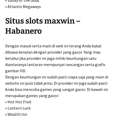
• Valley of the Gods
• Atlantis Megaways
Situs slots maxwin –
Habanero
Dengan masuk serta main di web ini terang Anda bakal
dibawa kenalan dengan provider yang gacor. Yang mau
ketahui jika provider ini juga miliki keuntungan satu
diantaranya lantaran mempunyai rancangan serta grafis
gambar HD.
Dengan keuntungan ini sudah pasti siapa saja yang main di
website ini pula tidak jemu. Di provider ini juga sudah pasti
Anda bisa mencoba games yang sangat gacor. Di bawah ini
merupakan games yang gacor:
• Hot Hot Fruit
• Lantern Luck
• Wealth Inn