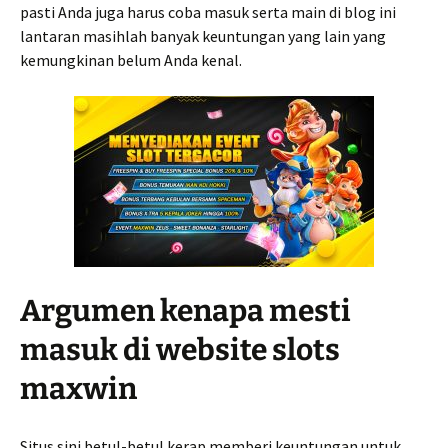
pasti Anda juga harus coba masuk serta main di blog ini
lantaran masihlah banyak keuntungan yang lain yang
kemungkinan belum Anda kenal.
Argumen kenapa mesti
masuk di website slots
maxwin
Situs sini betul-betul kerap memberi keuntungan untuk