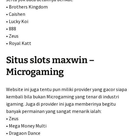
• Brothers Kingdom
• Caishen
• Lucky Koi
• 888
• Zeus
• Royal Katt
Situs slots maxwin –
Microgaming
Website ini juga tentu pun miliki provider yang gacor siapa
kembali bila bukan Microgaming yang tenar di industri
igaming. Juga di provider ini juga memberinya begitu
banyak permainan yang sangat menarik ialah:
• Zeus
• Mega Money Multi
• Dragaon Dance