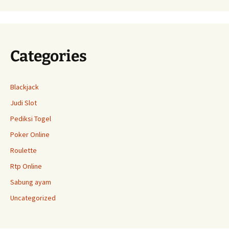
Categories
Blackjack
Judi Slot
Pediksi Togel
Poker Online
Roulette
Rtp Online
Sabung ayam
Uncategorized