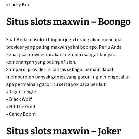
• Lucky Koi
Situs slots maxwin – Boongo
Saat Anda masuk di blog ini juga terang akan mendapat
provider yang paling maxwin yakni boongo. Perlu Anda
kenal jika provider ini akan memberi sangat banyak
kemenangan yang paling efisien.
Sampai di provider ini lantas sebagai pemain dapat
memperoleh banyak games yang gacor. Ingin mengetahui
apa permainan gacor itu serta yok baca berikut:
• Tiger Jungle
• Black Wolf
• Hit the Gold
• Candy Boom
Situs slots maxwin – Joker