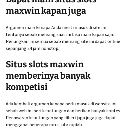
maxwin kapan juga
Argumen main kenapa Anda mesti masuk di site ini
tentunya sebab memang saat ini bisa main kapan saja.
Renungkan ini semua sebab memang site ini dapat online
sepanjang 24 jam nonstop.
Situs slots maxwin
memberinya banyak
kompetisi
Ada kembali argumen kenapa perlu masuk di website ini
sebab web ini beri keuntungan dan berikan banyak kontes.
Penawaran keuntungan yang diberi juga juga juga dapat
menggapai beberapa ratus juta rupiah.