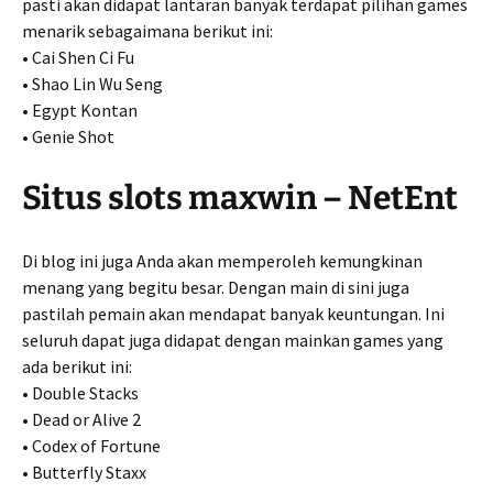
pasti akan didapat lantaran banyak terdapat pilihan games
menarik sebagaimana berikut ini:
• Cai Shen Ci Fu
• Shao Lin Wu Seng
• Egypt Kontan
• Genie Shot
Situs slots maxwin – NetEnt
Di blog ini juga Anda akan memperoleh kemungkinan
menang yang begitu besar. Dengan main di sini juga
pastilah pemain akan mendapat banyak keuntungan. Ini
seluruh dapat juga didapat dengan mainkan games yang
ada berikut ini:
• Double Stacks
• Dead or Alive 2
• Codex of Fortune
• Butterfly Staxx