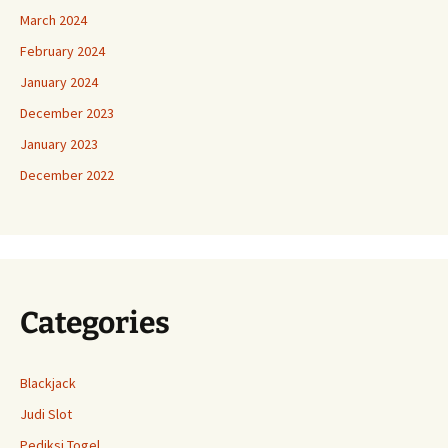
March 2024
February 2024
January 2024
December 2023
January 2023
December 2022
Categories
Blackjack
Judi Slot
Pediksi Togel