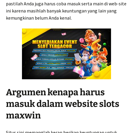
pastilah Anda juga harus coba masuk serta main di web-site
ini karena masihlah banyak keuntungan yang lain yang
kemungkinan belum Anda kenal.
Argumen kenapa harus
masuk dalam website slots
maxwin
Situs sini memanglah kerap berikan keuntungan untuk