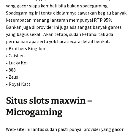
yang gacor siapa kembali bila bukan spadegaming.
Spadegaming ini tentu didalamnya tawarkan begitu banyak
kesempatan menang lantaran mempunyai RTP 95%.
Bahkan juga di provider ini juga ada sangat banyak games
yang bagus sekali. Akan tetapi, sudah ketahui tak ada
permainan apa serta yok baca secara detail berikut:
• Brothers Kingdom
• Caishen
• Lucky Koi
• 888
• Zeus
• Royal Katt
Situs slots maxwin –
Microgaming
Web-site ini lantas sudah pasti punyai provider yang gacor