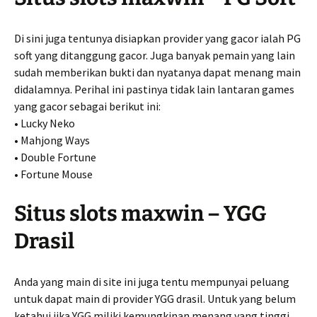
Di sini juga tentunya disiapkan provider yang gacor ialah PG
soft yang ditanggung gacor. Juga banyak pemain yang lain
sudah memberikan bukti dan nyatanya dapat menang main
didalamnya. Perihal ini pastinya tidak lain lantaran games
yang gacor sebagai berikut ini:
• Lucky Neko
• Mahjong Ways
• Double Fortune
• Fortune Mouse
Situs slots maxwin – YGG
Drasil
Anda yang main di site ini juga tentu mempunyai peluang
untuk dapat main di provider YGG drasil. Untuk yang belum
ketahui jika YGG miliki kemungkinan menang yang tinggi