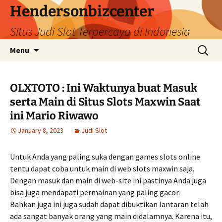
Hendersonbizcenter
Situs Judi Slot Terpercaya di Indonesia
Skip
Search
Menu
to
for:
content
OLXTOTO : Ini Waktunya buat Masuk
serta Main di Situs Slots Maxwin Saat
ini Mario Riwawo
January 8, 2023
Judi Slot
Untuk Anda yang paling suka dengan games slots online
tentu dapat coba untuk main di web slots maxwin saja.
Dengan masuk dan main di web-site ini pastinya Anda juga
bisa juga mendapati permainan yang paling gacor.
Bahkan juga ini juga sudah dapat dibuktikan lantaran telah
ada sangat banyak orang yang main didalamnya. Karena itu,