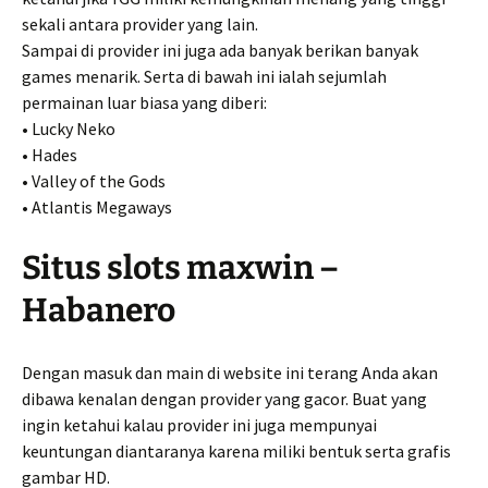
sekali antara provider yang lain.
Sampai di provider ini juga ada banyak berikan banyak
games menarik. Serta di bawah ini ialah sejumlah
permainan luar biasa yang diberi:
• Lucky Neko
• Hades
• Valley of the Gods
• Atlantis Megaways
Situs slots maxwin –
Habanero
Dengan masuk dan main di website ini terang Anda akan
dibawa kenalan dengan provider yang gacor. Buat yang
ingin ketahui kalau provider ini juga mempunyai
keuntungan diantaranya karena miliki bentuk serta grafis
gambar HD.