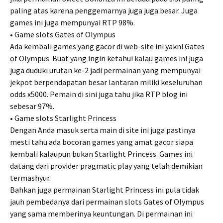
paling atas karena penggemarnya juga juga besar. Juga
games ini juga mempunyai RTP 98%.
• Game slots Gates of Olympus
Ada kembali games yang gacor di web-site ini yakni Gates
of Olympus. Buat yang ingin ketahui kalau games ini juga
juga duduki urutan ke-2 jadi permainan yang mempunyai
jekpot berpendapatan besar lantaran miliki keseluruhan
odds x5000. Pemain di sini juga tahu jika RTP blog ini
sebesar 97%.
• Game slots Starlight Princess
Dengan Anda masuk serta main di site ini juga pastinya
mesti tahu ada bocoran games yang amat gacor siapa
kembali kalaupun bukan Starlight Princess. Games ini
datang dari provider pragmatic play yang telah demikian
termashyur.
Bahkan juga permainan Starlight Princess ini pula tidak
jauh pembedanya dari permainan slots Gates of Olympus
yang sama memberinya keuntungan. Di permainan ini