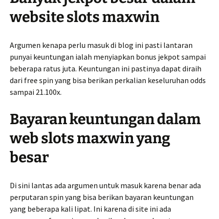
website slots maxwin
Argumen kenapa perlu masuk di blog ini pasti lantaran
punyai keuntungan ialah menyiapkan bonus jekpot sampai
beberapa ratus juta. Keuntungan ini pastinya dapat diraih
dari free spin yang bisa berikan perkalian keseluruhan odds
sampai 21.100x.
Bayaran keuntungan dalam
web slots maxwin yang
besar
Di sini lantas ada argumen untuk masuk karena benar ada
perputaran spin yang bisa berikan bayaran keuntungan
yang beberapa kali lipat. Ini karena di site ini ada