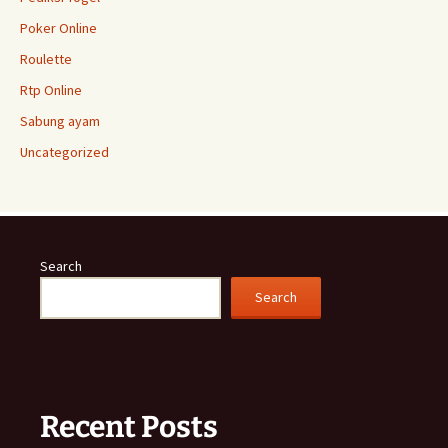
Poker Online
Roulette
Rtp Online
Sabung ayam
Uncategorized
Search
Search
Recent Posts