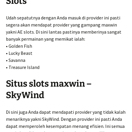
Slots
Udah sepatutnya dengan Anda masuk di provider ini pasti
segera akan mendapat provider yang gampang maxwin
yakni AE slots. Di sini lantas pastinya memberinya sangat
banyak permainan yang memikat ialah:
• Golden Fish
• Lucky Beast
• Savanna
• Treasure Island
Situs slots maxwin –
SkyWind
Di sini juga Anda dapat mendapati provider yang tidak kalah
menariknya yakni SkyWind. Dengan provider ini pasti Anda
dapat memperoleh kesempatan menang efisien. Ini semua