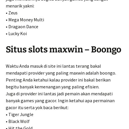
menarik yakni:
• Zeus
• Mega Money Multi
• Dragaon Dance
• Lucky Koi
Situs slots maxwin – Boongo
Waktu Anda masuk di site ini lantas terang bakal
mendapati provider yang paling maxwin adalah boongo.
Penting Anda ketahui kalau provider ini bakal berikan
begitu banyak kemenangan yang paling efisien.
Juga di provider ini lantas jadi pemain akan mendapati
banyak games yang gacor. Ingin ketahui apa permainan
gacor itu serta yok baca berikut:
• Tiger Jungle
• Black Wolf
• Hit the Gold