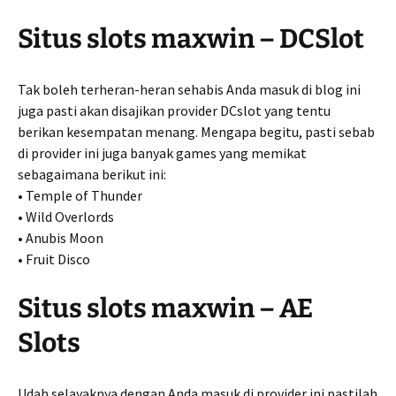
Situs slots maxwin – DCSlot
Tak boleh terheran-heran sehabis Anda masuk di blog ini
juga pasti akan disajikan provider DCslot yang tentu
berikan kesempatan menang. Mengapa begitu, pasti sebab
di provider ini juga banyak games yang memikat
sebagaimana berikut ini:
• Temple of Thunder
• Wild Overlords
• Anubis Moon
• Fruit Disco
Situs slots maxwin – AE
Slots
Udah selayaknya dengan Anda masuk di provider ini pastilah