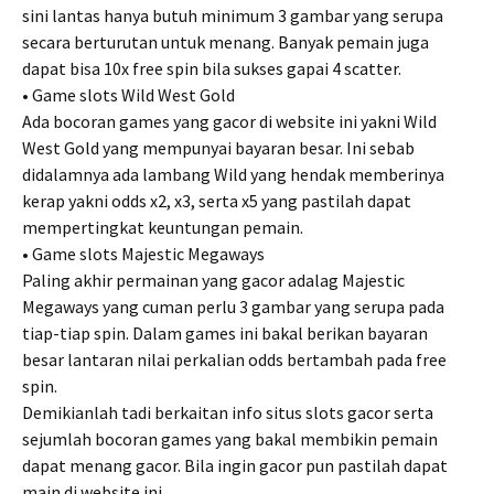
sini lantas hanya butuh minimum 3 gambar yang serupa
secara berturutan untuk menang. Banyak pemain juga
dapat bisa 10x free spin bila sukses gapai 4 scatter.
• Game slots Wild West Gold
Ada bocoran games yang gacor di website ini yakni Wild
West Gold yang mempunyai bayaran besar. Ini sebab
didalamnya ada lambang Wild yang hendak memberinya
kerap yakni odds x2, x3, serta x5 yang pastilah dapat
mempertingkat keuntungan pemain.
• Game slots Majestic Megaways
Paling akhir permainan yang gacor adalag Majestic
Megaways yang cuman perlu 3 gambar yang serupa pada
tiap-tiap spin. Dalam games ini bakal berikan bayaran
besar lantaran nilai perkalian odds bertambah pada free
spin.
Demikianlah tadi berkaitan info situs slots gacor serta
sejumlah bocoran games yang bakal membikin pemain
dapat menang gacor. Bila ingin gacor pun pastilah dapat
main di website ini.