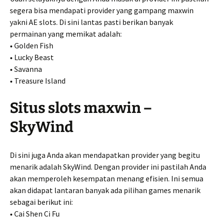
segera bisa mendapati provider yang gampang maxwin
yakni AE slots. Di sini lantas pasti berikan banyak
permainan yang memikat adalah:
• Golden Fish
• Lucky Beast
• Savanna
• Treasure Island
Situs slots maxwin –
SkyWind
Di sini juga Anda akan mendapatkan provider yang begitu
menarik adalah SkyWind. Dengan provider ini pastilah Anda
akan memperoleh kesempatan menang efisien. Ini semua
akan didapat lantaran banyak ada pilihan games menarik
sebagai berikut ini:
• Cai Shen Ci Fu