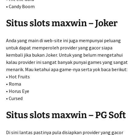
• Candy Boom
Situs slots maxwin – Joker
Anda yang main di web-site ini juga mempunyai peluang
untuk dapat memperoleh provider yang gacor siapa
kembali jika bukan Joker. Untuk yang belum mengetahui
kalau provider ini sangat banyak punyai games yang sangat
menarik. Mau ketahui apa game-nya serta yok baca berikut:
• Hot Fruits
• Roma
• Horus Eye
• Cursed
Situs slots maxwin – PG Soft
Di sini lantas pastinya pula disiapkan provider yang gacor