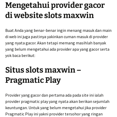
Mengetahui provider gacor
di website slots maxwin
Buat Anda yang benar-benar ingin menang masuk dan main
di web ini juga pastinya yakinkan cuman masuk di provider
yang nyata gacor. Akan tetapi memang masihlah banyak
yang belum mengetahui ada provider apa yang gacor serta
yok baca berikut:
Situs slots maxwin –
Pragmatic Play
Provider yang gacor dan pertama ada pada site ini ialah
provider pragmatic play yang nyata akan berikan sejumlah
keuntungan. Untuk yang belum mengetahui jika provider
Pragmatic Play ini yakni provider tersohor yang ringan