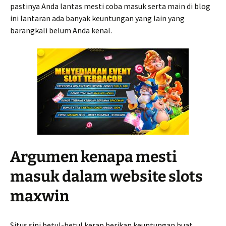
pastinya Anda lantas mesti coba masuk serta main di blog
ini lantaran ada banyak keuntungan yang lain yang
barangkali belum Anda kenal.
Argumen kenapa mesti
masuk dalam website slots
maxwin
Situs sini betul-betul kerap berikan keuntungan buat