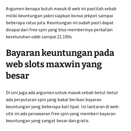
Argumen kenapa butuh masuk di web ini pastilah sebab
miliki keuntungan yakni siapkan bonus jekpot sampai
beberapa ratus juta. Keuntungan ini sudah pasti dapat
dicapai dari free spin yang bisa memberinya perkalian
keseluruhan odds sampai 21.100x.
Bayaran keuntungan pada
web slots maxwin yang
besar
Di sini juga ada argumen untuk masuk sebab betul-betul
ada perputaran spin yang bakal berikan bayaran
keuntungan yang beberapa kali lipat. Ini lantaran di web-
site ini ada penawaran free spin yang memberi bayaran
keuntungan yang sangat besar dan gratis.