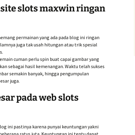
ite slots maxwin ringan
memang permainan yang ada pada blog ini ringan
lamnya juga tak usah hitungan atau trik spesial
s.
emain cuman perlu spin buat capai gambar yang
ikan sebagai hasil kemenangan. Waktu telah sukses
mbar semakin banyak, hingga pengumpulan
sar juga.
sar pada web slots
og ini pastinya karena punyai keuntungan yakni
eberapa ratus juta. Keuntungan ini tentu dapat