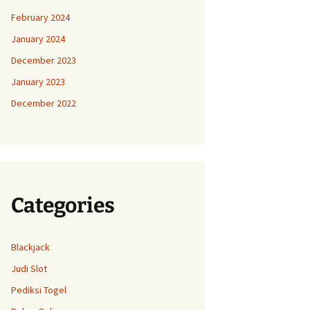
February 2024
January 2024
December 2023
January 2023
December 2022
Categories
Blackjack
Judi Slot
Pediksi Togel