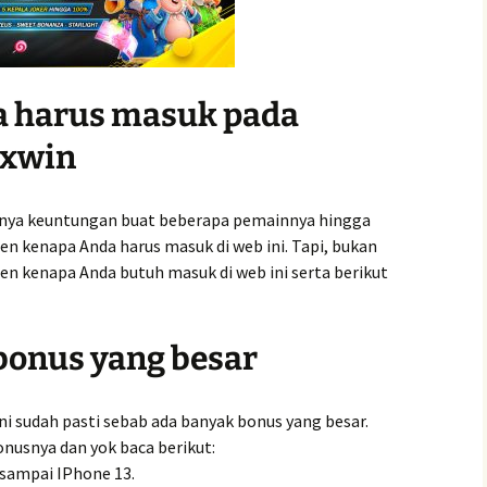
 harus masuk pada
axwin
nya keuntungan buat beberapa pemainnya hingga
en kenapa Anda harus masuk di web ini. Tapi, bukan
n kenapa Anda butuh masuk di web ini serta berikut
bonus yang besar
ni sudah pasti sebab ada banyak bonus yang besar.
onusnya dan yok baca berikut:
 sampai IPhone 13.