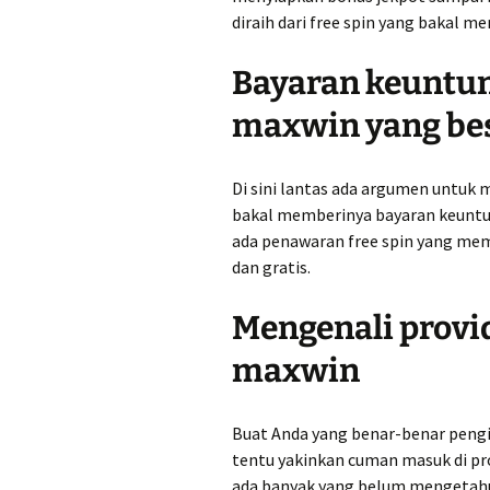
diraih dari free spin yang bakal m
Bayaran keuntun
maxwin yang be
Di sini lantas ada argumen untuk 
bakal memberinya bayaran keuntung
ada penawaran free spin yang me
dan gratis.
Mengenali provi
maxwin
Buat Anda yang benar-benar pengi
tentu yakinkan cuman masuk di pro
ada banyak yang belum mengetahui 