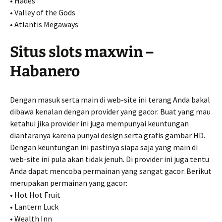
• Hades
• Valley of the Gods
• Atlantis Megaways
Situs slots maxwin –
Habanero
Dengan masuk serta main di web-site ini terang Anda bakal
dibawa kenalan dengan provider yang gacor. Buat yang mau
ketahui jika provider ini juga mempunyai keuntungan
diantaranya karena punyai design serta grafis gambar HD.
Dengan keuntungan ini pastinya siapa saja yang main di
web-site ini pula akan tidak jenuh. Di provider ini juga tentu
Anda dapat mencoba permainan yang sangat gacor. Berikut
merupakan permainan yang gacor:
• Hot Hot Fruit
• Lantern Luck
• Wealth Inn