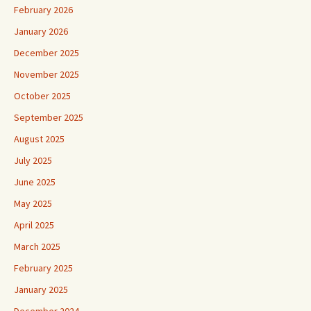
February 2026
January 2026
December 2025
November 2025
October 2025
September 2025
August 2025
July 2025
June 2025
May 2025
April 2025
March 2025
February 2025
January 2025