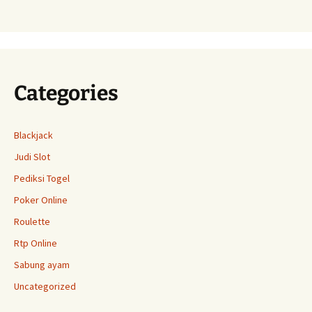
Categories
Blackjack
Judi Slot
Pediksi Togel
Poker Online
Roulette
Rtp Online
Sabung ayam
Uncategorized