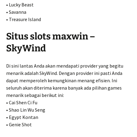
• Lucky Beast
• Savanna
• Treasure Island
Situs slots maxwin –
SkyWind
Di sini lantas Anda akan mendapati provider yang begitu
menarik adalah SkyWind. Dengan provider ini pasti Anda
dapat memperoleh kemungkinan menang efisien. Ini
seluruh akan diterima karena banyak ada pilihan games
menarik sebagai berikut ini:
• Cai Shen Ci Fu
• Shao Lin Wu Seng
• Egypt Kontan
• Genie Shot