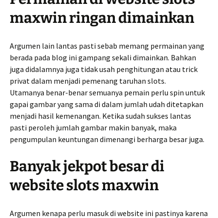
maxwin ringan dimainkan
Argumen lain lantas pasti sebab memang permainan yang
berada pada blog ini gampang sekali dimainkan. Bahkan
juga didalamnya juga tidak usah penghitungan atau trick
privat dalam menjadi pemenang taruhan slots.
Utamanya benar-benar semuanya pemain perlu spin untuk
gapai gambar yang sama di dalam jumlah udah ditetapkan
menjadi hasil kemenangan. Ketika sudah sukses lantas
pasti peroleh jumlah gambar makin banyak, maka
pengumpulan keuntungan dimenangi berharga besar juga.
Banyak jekpot besar di
website slots maxwin
Argumen kenapa perlu masuk di website ini pastinya karena