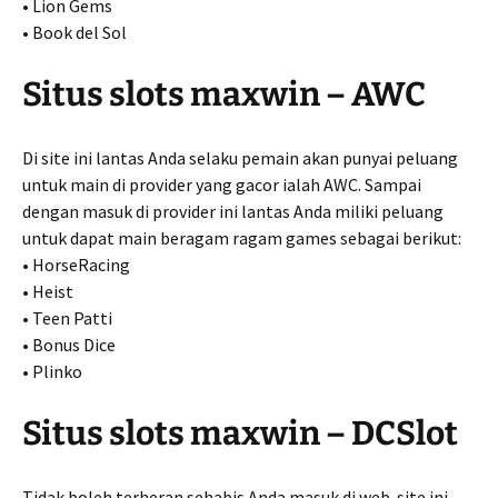
• Lion Gems
• Book del Sol
Situs slots maxwin – AWC
Di site ini lantas Anda selaku pemain akan punyai peluang
untuk main di provider yang gacor ialah AWC. Sampai
dengan masuk di provider ini lantas Anda miliki peluang
untuk dapat main beragam ragam games sebagai berikut:
• HorseRacing
• Heist
• Teen Patti
• Bonus Dice
• Plinko
Situs slots maxwin – DCSlot
Tidak boleh terheran sehabis Anda masuk di web-site ini