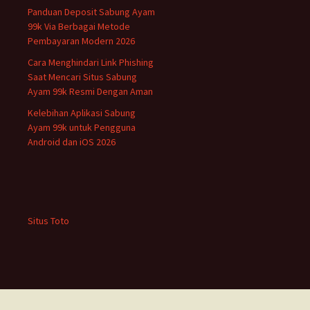
Panduan Deposit Sabung Ayam
99k Via Berbagai Metode
Pembayaran Modern 2026
Cara Menghindari Link Phishing
Saat Mencari Situs Sabung
Ayam 99k Resmi Dengan Aman
Kelebihan Aplikasi Sabung
Ayam 99k untuk Pengguna
Android dan iOS 2026
Situs Toto