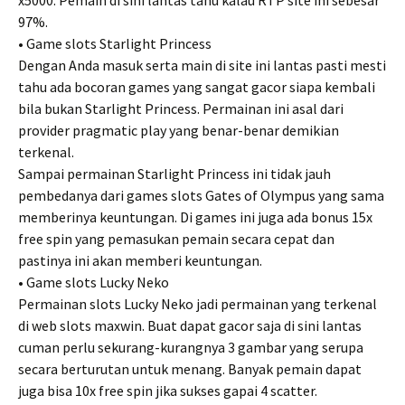
x5000. Pemain di sini lantas tahu kalau RTP site ini sebesar
97%.
• Game slots Starlight Princess
Dengan Anda masuk serta main di site ini lantas pasti mesti
tahu ada bocoran games yang sangat gacor siapa kembali
bila bukan Starlight Princess. Permainan ini asal dari
provider pragmatic play yang benar-benar demikian
terkenal.
Sampai permainan Starlight Princess ini tidak jauh
pembedanya dari games slots Gates of Olympus yang sama
memberinya keuntungan. Di games ini juga ada bonus 15x
free spin yang pemasukan pemain secara cepat dan
pastinya ini akan memberi keuntungan.
• Game slots Lucky Neko
Permainan slots Lucky Neko jadi permainan yang terkenal
di web slots maxwin. Buat dapat gacor saja di sini lantas
cuman perlu sekurang-kurangnya 3 gambar yang serupa
secara berturutan untuk menang. Banyak pemain dapat
juga bisa 10x free spin jika sukses gapai 4 scatter.