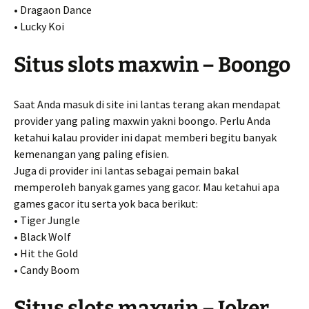
• Dragaon Dance
• Lucky Koi
Situs slots maxwin – Boongo
Saat Anda masuk di site ini lantas terang akan mendapat
provider yang paling maxwin yakni boongo. Perlu Anda
ketahui kalau provider ini dapat memberi begitu banyak
kemenangan yang paling efisien.
Juga di provider ini lantas sebagai pemain bakal
memperoleh banyak games yang gacor. Mau ketahui apa
games gacor itu serta yok baca berikut:
• Tiger Jungle
• Black Wolf
• Hit the Gold
• Candy Boom
Situs slots maxwin – Joker