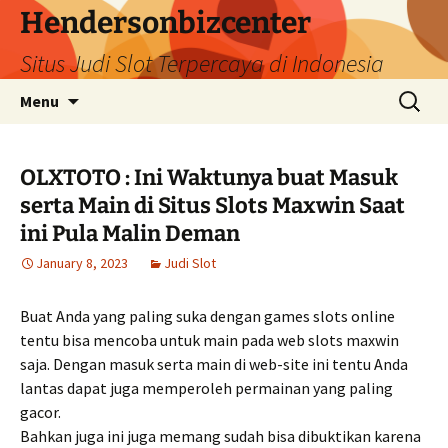
Hendersonbizcenter
Situs Judi Slot Terpercaya di Indonesia
Skip
Search
Menu
to
for:
content
OLXTOTO : Ini Waktunya buat Masuk
serta Main di Situs Slots Maxwin Saat
ini Pula Malin Deman
January 8, 2023
Judi Slot
Buat Anda yang paling suka dengan games slots online
tentu bisa mencoba untuk main pada web slots maxwin
saja. Dengan masuk serta main di web-site ini tentu Anda
lantas dapat juga memperoleh permainan yang paling
gacor.
Bahkan juga ini juga memang sudah bisa dibuktikan karena