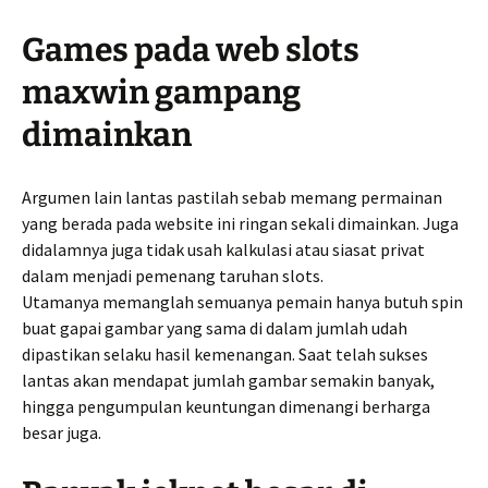
Games pada web slots
maxwin gampang
dimainkan
Argumen lain lantas pastilah sebab memang permainan
yang berada pada website ini ringan sekali dimainkan. Juga
didalamnya juga tidak usah kalkulasi atau siasat privat
dalam menjadi pemenang taruhan slots.
Utamanya memanglah semuanya pemain hanya butuh spin
buat gapai gambar yang sama di dalam jumlah udah
dipastikan selaku hasil kemenangan. Saat telah sukses
lantas akan mendapat jumlah gambar semakin banyak,
hingga pengumpulan keuntungan dimenangi berharga
besar juga.