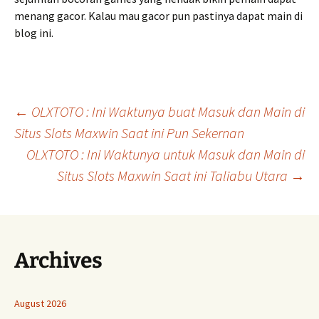
menang gacor. Kalau mau gacor pun pastinya dapat main di
blog ini.
Post
←
OLXTOTO : Ini Waktunya buat Masuk dan Main di
Situs Slots Maxwin Saat ini Pun Sekernan
OLXTOTO : Ini Waktunya untuk Masuk dan Main di
navigation
Situs Slots Maxwin Saat ini Taliabu Utara
→
Archives
August 2026