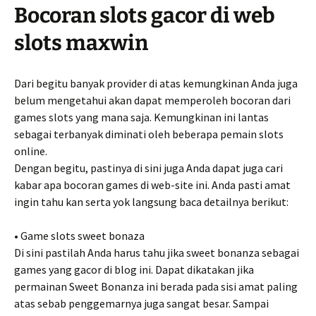
Bocoran slots gacor di web
slots maxwin
Dari begitu banyak provider di atas kemungkinan Anda juga
belum mengetahui akan dapat memperoleh bocoran dari
games slots yang mana saja. Kemungkinan ini lantas
sebagai terbanyak diminati oleh beberapa pemain slots
online.
Dengan begitu, pastinya di sini juga Anda dapat juga cari
kabar apa bocoran games di web-site ini. Anda pasti amat
ingin tahu kan serta yok langsung baca detailnya berikut:
• Game slots sweet bonaza
Di sini pastilah Anda harus tahu jika sweet bonanza sebagai
games yang gacor di blog ini. Dapat dikatakan jika
permainan Sweet Bonanza ini berada pada sisi amat paling
atas sebab penggemarnya juga sangat besar. Sampai