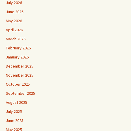
July 2026
June 2026
May 2026
April 2026
March 2026
February 2026
January 2026
December 2025
November 2025
October 2025
September 2025
August 2025
July 2025
June 2025
May 2025