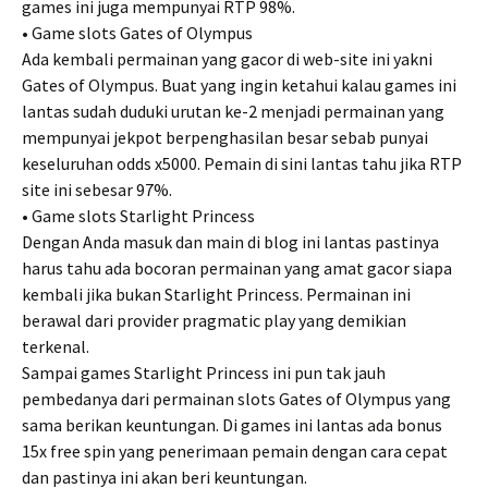
games ini juga mempunyai RTP 98%.
• Game slots Gates of Olympus
Ada kembali permainan yang gacor di web-site ini yakni
Gates of Olympus. Buat yang ingin ketahui kalau games ini
lantas sudah duduki urutan ke-2 menjadi permainan yang
mempunyai jekpot berpenghasilan besar sebab punyai
keseluruhan odds x5000. Pemain di sini lantas tahu jika RTP
site ini sebesar 97%.
• Game slots Starlight Princess
Dengan Anda masuk dan main di blog ini lantas pastinya
harus tahu ada bocoran permainan yang amat gacor siapa
kembali jika bukan Starlight Princess. Permainan ini
berawal dari provider pragmatic play yang demikian
terkenal.
Sampai games Starlight Princess ini pun tak jauh
pembedanya dari permainan slots Gates of Olympus yang
sama berikan keuntungan. Di games ini lantas ada bonus
15x free spin yang penerimaan pemain dengan cara cepat
dan pastinya ini akan beri keuntungan.