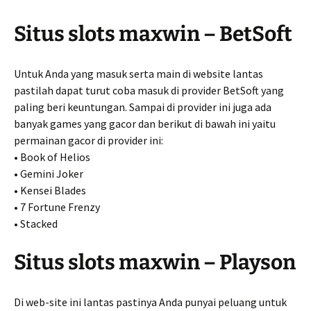
Situs slots maxwin – BetSoft
Untuk Anda yang masuk serta main di website lantas
pastilah dapat turut coba masuk di provider BetSoft yang
paling beri keuntungan. Sampai di provider ini juga ada
banyak games yang gacor dan berikut di bawah ini yaitu
permainan gacor di provider ini:
• Book of Helios
• Gemini Joker
• Kensei Blades
• 7 Fortune Frenzy
• Stacked
Situs slots maxwin – Playson
Di web-site ini lantas pastinya Anda punyai peluang untuk