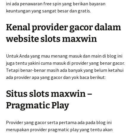
ini ada penawaran free spin yang berikan bayaran
keuntungan yang sangat besar dan gratis.
Kenal provider gacor dalam
website slots maxwin
Untuk Anda yang mau menang masuk dan main di blog ini
juga tentu yakini cuma masuk di provider yang benar gacor.
Tetapi benar-benar masih ada banyak yang belum ketahui
ada provider apa yang gacor dan yok baca berikut:
Situs slots maxwin –
Pragmatic Play
Provider yang gacor serta pertama ada pada blog ini
merupakan provider pragmatic play yang tentu akan