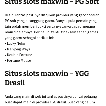
Situs slots maxwin – PG Soft
Di sini lantas pastinya disajikan provider yang gacor adalah
PG soft yang ditanggung gacor. Banyak pula pemain yang
lain sudah memberi bukti serta nyatanya dapat menang
main didalamnya. Perihal ini tentu tidak lain sebab games
yang gacor sebagai berikut ini:
• Lucky Neko
• Mahjong Ways
• Double Fortune
• Fortune Mouse
Situs slots maxwin – YGG
Drasil
Anda yang main di web ini lantas pastinya punyai peluang
buat dapat main di provider YGG drasil. Buat yang belum