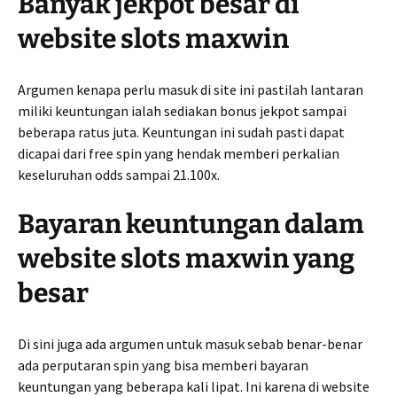
Banyak jekpot besar di
website slots maxwin
Argumen kenapa perlu masuk di site ini pastilah lantaran
miliki keuntungan ialah sediakan bonus jekpot sampai
beberapa ratus juta. Keuntungan ini sudah pasti dapat
dicapai dari free spin yang hendak memberi perkalian
keseluruhan odds sampai 21.100x.
Bayaran keuntungan dalam
website slots maxwin yang
besar
Di sini juga ada argumen untuk masuk sebab benar-benar
ada perputaran spin yang bisa memberi bayaran
keuntungan yang beberapa kali lipat. Ini karena di website