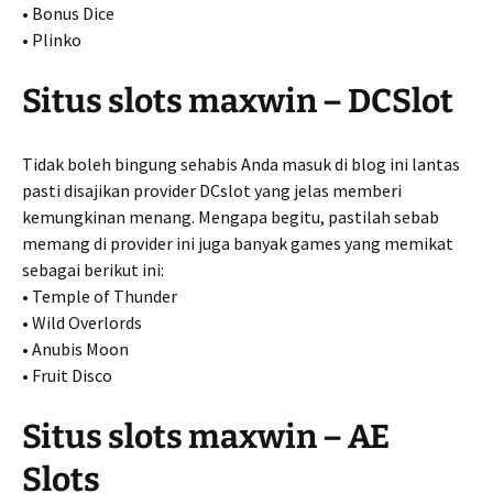
• Bonus Dice
• Plinko
Situs slots maxwin – DCSlot
Tidak boleh bingung sehabis Anda masuk di blog ini lantas
pasti disajikan provider DCslot yang jelas memberi
kemungkinan menang. Mengapa begitu, pastilah sebab
memang di provider ini juga banyak games yang memikat
sebagai berikut ini:
• Temple of Thunder
• Wild Overlords
• Anubis Moon
• Fruit Disco
Situs slots maxwin – AE
Slots