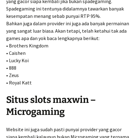
yang gacor siapa kembali jika bukan spadegaming.
Spadegaming ini tentunya didalamnya tawarkan banyak
kesempatan menang sebab punyai RTP 95%.
Bahkan juga dalam provider ini juga ada banyak permainan
yang sangat luar biasa. Akan tetapi, telah ketahui tak ada
games apa dan yok baca lengkapnya berikut:
• Brothers Kingdom
• Caishen
• Lucky Koi
• 888
• Zeus
• Royal Katt
Situs slots maxwin –
Microgaming
Website ini juga sudah pasti punyai provider yang gacor
siapa kembali kalaupun bukan Microgaming yang ternama