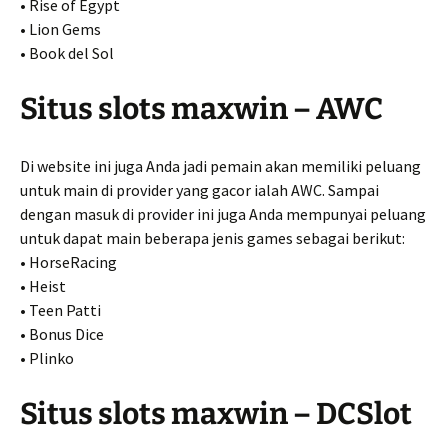
• Rise of Egypt
• Lion Gems
• Book del Sol
Situs slots maxwin – AWC
Di website ini juga Anda jadi pemain akan memiliki peluang
untuk main di provider yang gacor ialah AWC. Sampai
dengan masuk di provider ini juga Anda mempunyai peluang
untuk dapat main beberapa jenis games sebagai berikut:
• HorseRacing
• Heist
• Teen Patti
• Bonus Dice
• Plinko
Situs slots maxwin – DCSlot