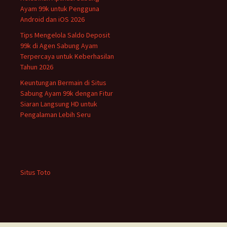
Ayam 99k untuk Pengguna
Android dan iOS 2026
Tips Mengelola Saldo Deposit
99k di Agen Sabung Ayam
Terpercaya untuk Keberhasilan
Tahun 2026
Keuntungan Bermain di Situs
Sabung Ayam 99k dengan Fitur
Siaran Langsung HD untuk
Pengalaman Lebih Seru
Situs Toto