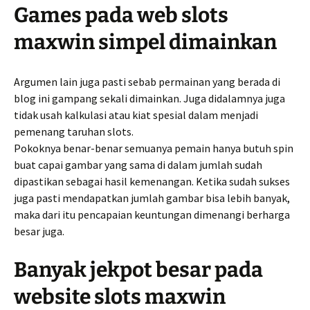
Games pada web slots
maxwin simpel dimainkan
Argumen lain juga pasti sebab permainan yang berada di
blog ini gampang sekali dimainkan. Juga didalamnya juga
tidak usah kalkulasi atau kiat spesial dalam menjadi
pemenang taruhan slots.
Pokoknya benar-benar semuanya pemain hanya butuh spin
buat capai gambar yang sama di dalam jumlah sudah
dipastikan sebagai hasil kemenangan. Ketika sudah sukses
juga pasti mendapatkan jumlah gambar bisa lebih banyak,
maka dari itu pencapaian keuntungan dimenangi berharga
besar juga.
Banyak jekpot besar pada
website slots maxwin