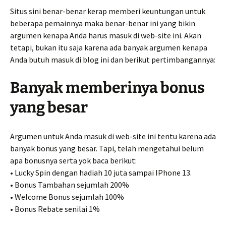
Situs sini benar-benar kerap memberi keuntungan untuk
beberapa pemainnya maka benar-benar ini yang bikin
argumen kenapa Anda harus masuk di web-site ini. Akan
tetapi, bukan itu saja karena ada banyak argumen kenapa
Anda butuh masuk di blog ini dan berikut pertimbangannya:
Banyak memberinya bonus
yang besar
Argumen untuk Anda masuk di web-site ini tentu karena ada
banyak bonus yang besar. Tapi, telah mengetahui belum
apa bonusnya serta yok baca berikut:
• Lucky Spin dengan hadiah 10 juta sampai IPhone 13.
• Bonus Tambahan sejumlah 200%
• Welcome Bonus sejumlah 100%
• Bonus Rebate senilai 1%