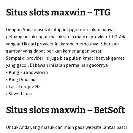
Situs slots maxwin – TTG
Dengan Anda masuk di blog ini juga tentu akan punyai
peluang untuk dapat masuk serta main di provider TTG. Ada
yang antik dari provider ini karena mempunyai 5 barisan
gambar yang dapat berikan kemenangan besar.
Sampai di provider ini juga bisa pula nikmati banyak games
yang gacor. Di bawah ini ialah permainan gacornya:
• Kung Fu Showdown
• King Dinosaur
• Last Temple H5
• Silver Lions
Situs slots maxwin – BetSoft
Untuk Anda yang masuk dan main pada website lantas pasti