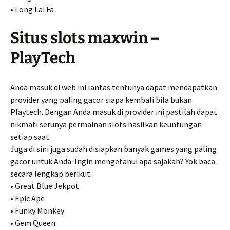
• Long Lai Fa
Situs slots maxwin –
PlayTech
Anda masuk di web ini lantas tentunya dapat mendapatkan
provider yang paling gacor siapa kembali bila bukan
Playtech. Dengan Anda masuk di provider ini pastilah dapat
nikmati serunya permainan slots hasilkan keuntungan
setiap saat.
Juga di sini juga sudah disiapkan banyak games yang paling
gacor untuk Anda. Ingin mengetahui apa sajakah? Yok baca
secara lengkap berikut:
• Great Blue Jekpot
• Epic Ape
• Funky Monkey
• Gem Queen