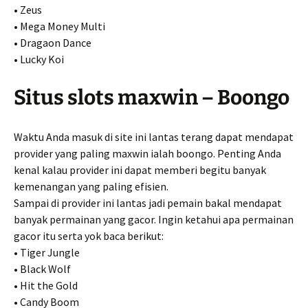
• Zeus
• Mega Money Multi
• Dragaon Dance
• Lucky Koi
Situs slots maxwin – Boongo
Waktu Anda masuk di site ini lantas terang dapat mendapat
provider yang paling maxwin ialah boongo. Penting Anda
kenal kalau provider ini dapat memberi begitu banyak
kemenangan yang paling efisien.
Sampai di provider ini lantas jadi pemain bakal mendapat
banyak permainan yang gacor. Ingin ketahui apa permainan
gacor itu serta yok baca berikut:
• Tiger Jungle
• Black Wolf
• Hit the Gold
• Candy Boom