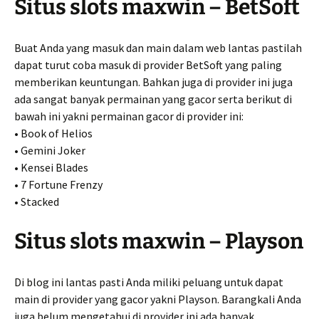
Situs slots maxwin – BetSoft
Buat Anda yang masuk dan main dalam web lantas pastilah
dapat turut coba masuk di provider BetSoft yang paling
memberikan keuntungan. Bahkan juga di provider ini juga
ada sangat banyak permainan yang gacor serta berikut di
bawah ini yakni permainan gacor di provider ini:
• Book of Helios
• Gemini Joker
• Kensei Blades
• 7 Fortune Frenzy
• Stacked
Situs slots maxwin – Playson
Di blog ini lantas pasti Anda miliki peluang untuk dapat
main di provider yang gacor yakni Playson. Barangkali Anda
juga belum mengetahui di provider ini ada banyak