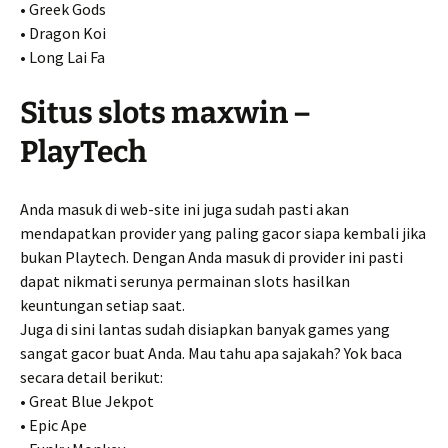
• Greek Gods
• Dragon Koi
• Long Lai Fa
Situs slots maxwin –
PlayTech
Anda masuk di web-site ini juga sudah pasti akan
mendapatkan provider yang paling gacor siapa kembali jika
bukan Playtech. Dengan Anda masuk di provider ini pasti
dapat nikmati serunya permainan slots hasilkan
keuntungan setiap saat.
Juga di sini lantas sudah disiapkan banyak games yang
sangat gacor buat Anda. Mau tahu apa sajakah? Yok baca
secara detail berikut:
• Great Blue Jekpot
• Epic Ape