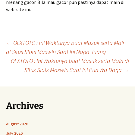
menang gacor. Bila mau gacor pun pastinya dapat main di
web-site ini.
Post
←
OLXTOTO : Ini Waktunya buat Masuk serta Main
di Situs Slots Maxwin Saat ini Naga Juang
OLXTOTO : Ini Waktunya buat Masuk serta Main di
navigation
Situs Slots Maxwin Saat ini Pun Wa Daga
→
Archives
August 2026
July 2026