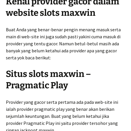
Kenal provider gacor dalam
website slots maxwin
Buat Anda yang benar-benar pengin menang masuk serta
main di web-site ini juga sudah pasti yakini cuma masuk di
provider yang tentu gacor. Namun betul-betul masih ada
banyak yang belum ketahui ada provider apa yang gacor
serta yok baca berikut:
Situs slots maxwin –
Pragmatic Play
Provider yang gacor serta pertama ada pada web-site ini
ialah provider pragmatic play yang benar akan berikan
sejumlah keuntungan. Buat yang belum ketahui jika
provider Pragmatic Play ini yaitu provider tersohor yang
ringan jackpopt maxwin.