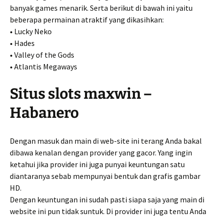
banyak games menarik. Serta berikut di bawah ini yaitu
beberapa permainan atraktif yang dikasihkan:
• Lucky Neko
• Hades
• Valley of the Gods
• Atlantis Megaways
Situs slots maxwin –
Habanero
Dengan masuk dan main di web-site ini terang Anda bakal
dibawa kenalan dengan provider yang gacor. Yang ingin
ketahui jika provider ini juga punyai keuntungan satu
diantaranya sebab mempunyai bentuk dan grafis gambar
HD.
Dengan keuntungan ini sudah pasti siapa saja yang main di
website ini pun tidak suntuk. Di provider ini juga tentu Anda