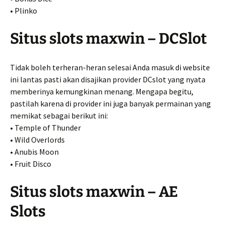
• Plinko
Situs slots maxwin – DCSlot
Tidak boleh terheran-heran selesai Anda masuk di website
ini lantas pasti akan disajikan provider DCslot yang nyata
memberinya kemungkinan menang. Mengapa begitu,
pastilah karena di provider ini juga banyak permainan yang
memikat sebagai berikut ini:
• Temple of Thunder
• Wild Overlords
• Anubis Moon
• Fruit Disco
Situs slots maxwin – AE
Slots