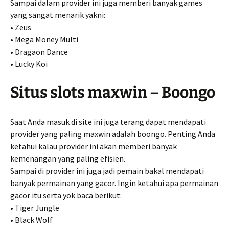
Sampai dalam provider ini juga memberi banyak games
yang sangat menarik yakni:
• Zeus
• Mega Money Multi
• Dragaon Dance
• Lucky Koi
Situs slots maxwin – Boongo
Saat Anda masuk di site ini juga terang dapat mendapati
provider yang paling maxwin adalah boongo. Penting Anda
ketahui kalau provider ini akan memberi banyak
kemenangan yang paling efisien.
Sampai di provider ini juga jadi pemain bakal mendapati
banyak permainan yang gacor. Ingin ketahui apa permainan
gacor itu serta yok baca berikut:
• Tiger Jungle
• Black Wolf