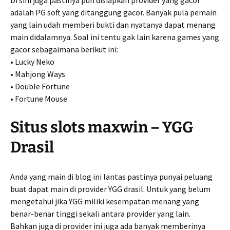
Di sini juga pastinya pun disiapkan provider yang gacor
adalah PG soft yang ditanggung gacor. Banyak pula pemain
yang lain udah memberi bukti dan nyatanya dapat menang
main didalamnya. Soal ini tentu gak lain karena games yang
gacor sebagaimana berikut ini:
• Lucky Neko
• Mahjong Ways
• Double Fortune
• Fortune Mouse
Situs slots maxwin – YGG
Drasil
Anda yang main di blog ini lantas pastinya punyai peluang
buat dapat main di provider YGG drasil. Untuk yang belum
mengetahui jika YGG miliki kesempatan menang yang
benar-benar tinggi sekali antara provider yang lain.
Bahkan juga di provider ini juga ada banyak memberinya