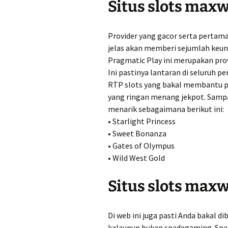
Situs slots maxw
Provider yang gacor serta pertama 
jelas akan memberi sejumlah keun
Pragmatic Play ini merupakan pro
Ini pastinya lantaran di seluruh p
RTP slots yang bakal membantu p
yang ringan menang jekpot. Sampai
menarik sebagaimana berikut ini:
• Starlight Princess
• Sweet Bonanza
• Gates of Olympus
• Wild West Gold
Situs slots max
Di web ini juga pasti Anda bakal d
kalaupun bukan spadegaming. Spa