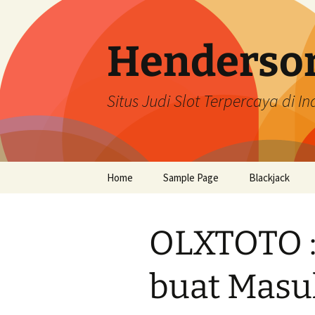
Henderson
Situs Judi Slot Terpercaya di I
Skip
Home
Sample Page
Blackjack
to
content
OLXTOTO :
buat Masuk