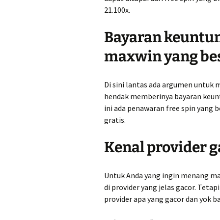
21.100x.
Bayaran keuntun
maxwin yang be
Di sini lantas ada argumen untuk
hendak memberinya bayaran keuntun
ini ada penawaran free spin yang 
gratis.
Kenal provider g
Untuk Anda yang ingin menang mas
di provider yang jelas gacor. Tet
provider apa yang gacor dan yok ba