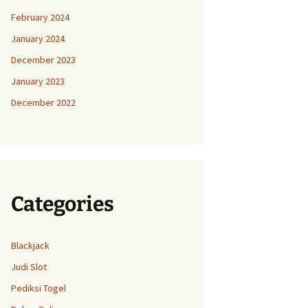
February 2024
January 2024
December 2023
January 2023
December 2022
Categories
Blackjack
Judi Slot
Pediksi Togel