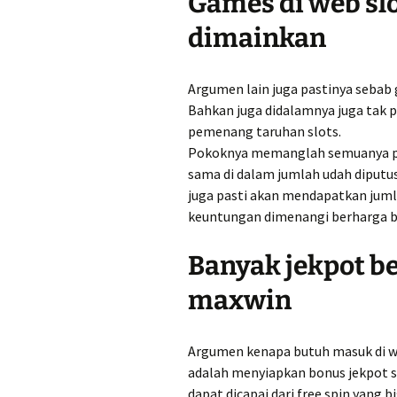
Games di web sl
dimainkan
Argumen lain juga pastinya sebab 
Bahkan juga didalamnya juga tak p
pemenang taruhan slots.
Pokoknya memanglah semuanya pe
sama di dalam jumlah udah diputu
juga pasti akan mendapatkan jum
keuntungan dimenangi berharga be
Banyak jekpot be
maxwin
Argumen kenapa butuh masuk di w
adalah menyiapkan bonus jekpot s
dapat dicapai dari free spin yang