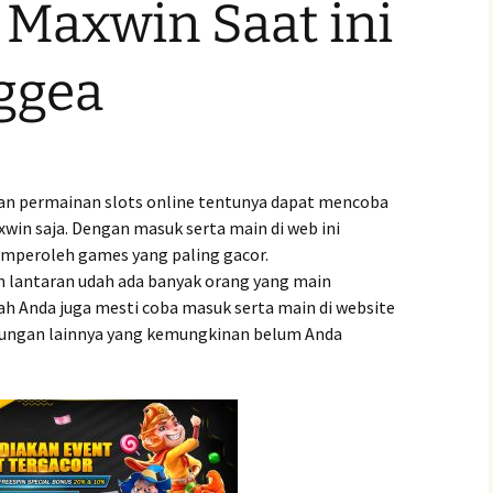
s Maxwin Saat ini
ggea
an permainan slots online tentunya dapat mencoba
win saja. Dengan masuk serta main di web ini
emperoleh games yang paling gacor.
kan lantaran udah ada banyak orang yang main
ah Anda juga mesti coba masuk serta main di website
ntungan lainnya yang kemungkinan belum Anda