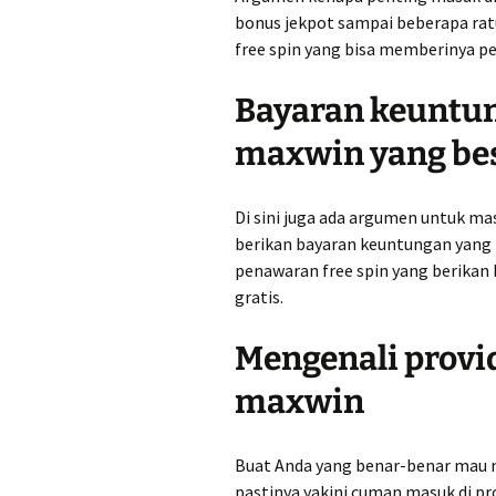
bonus jekpot sampai beberapa ratus
free spin yang bisa memberinya pe
Bayaran keuntun
maxwin yang be
Di sini juga ada argumen untuk m
berikan bayaran keuntungan yang ber
penawaran free spin yang berikan
gratis.
Mengenali provid
maxwin
Buat Anda yang benar-benar mau m
pastinya yakini cuman masuk di pr