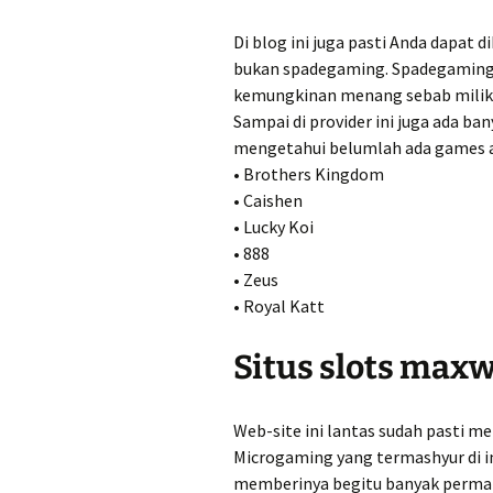
Di blog ini juga pasti Anda dapat d
bukan spadegaming. Spadegaming 
kemungkinan menang sebab milik
Sampai di provider ini juga ada ba
mengetahui belumlah ada games apa
• Brothers Kingdom
• Caishen
• Lucky Koi
• 888
• Zeus
• Royal Katt
Situs slots max
Web-site ini lantas sudah pasti m
Microgaming yang termashyur di ind
memberinya begitu banyak permai