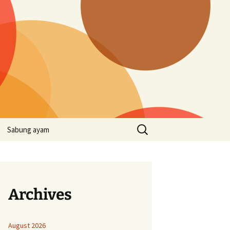
Search
Sabung ayam
for:
Archives
August 2026