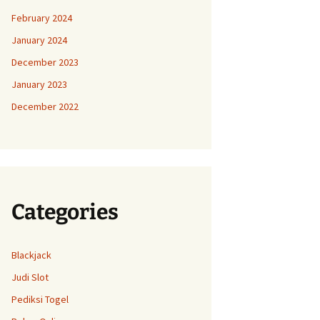
February 2024
January 2024
December 2023
January 2023
December 2022
Categories
Blackjack
Judi Slot
Pediksi Togel