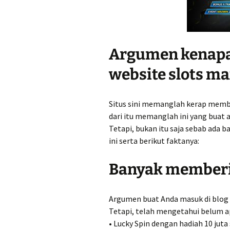
Argumen kenapa
website slots m
Situs sini memanglah kerap mem
dari itu memanglah ini yang buat 
Tetapi, bukan itu saja sebab ada
ini serta berikut faktanya:
Banyak memberi
Argumen buat Anda masuk di blog i
Tetapi, telah mengetahui belum ap
• Lucky Spin dengan hadiah 10 juta