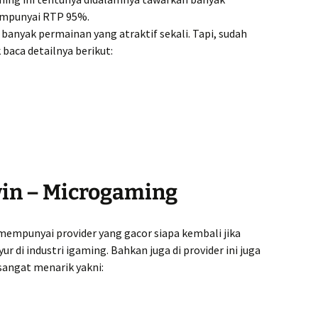
mpunyai RTP 95%.
u banyak permainan yang atraktif sekali. Tapi, sudah
baca detailnya berikut:
win – Microgaming
 mempunyai provider yang gacor siapa kembali jika
di industri igaming. Bahkan juga di provider ini juga
angat menarik yakni: