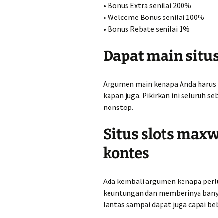
• Bonus Extra senilai 200%
• Welcome Bonus senilai 100%
• Bonus Rebate senilai 1%
Dapat main situ
Argumen main kenapa Anda harus ma
kapan juga. Pikirkan ini seluruh 
nonstop.
Situs slots max
kontes
Ada kembali argumen kenapa perlu
keuntungan dan memberinya banya
lantas sampai dapat juga capai beb