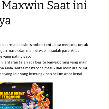
s Maxwin Saat ini
ya
an permainan slots online tentu bisa mencoba untuk
ngan masuk dan main di web ini sudah pasti Anda
s yang paling gacor.
kan lantaran telah ada begitu banyak orang yang main
ya Anda lantas mesti coba masuk dan main di site ini
an yang lain yang kemungkinan belum Anda kenal.