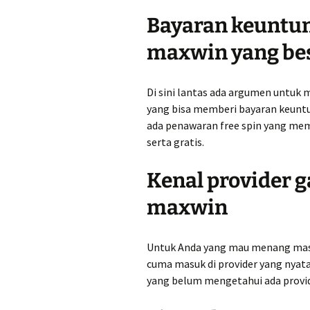
Bayaran keuntun
maxwin yang be
Di sini lantas ada argumen untuk
yang bisa memberi bayaran keuntung
ada penawaran free spin yang me
serta gratis.
Kenal provider g
maxwin
Untuk Anda yang mau menang masuk
cuma masuk di provider yang nyat
yang belum mengetahui ada provide