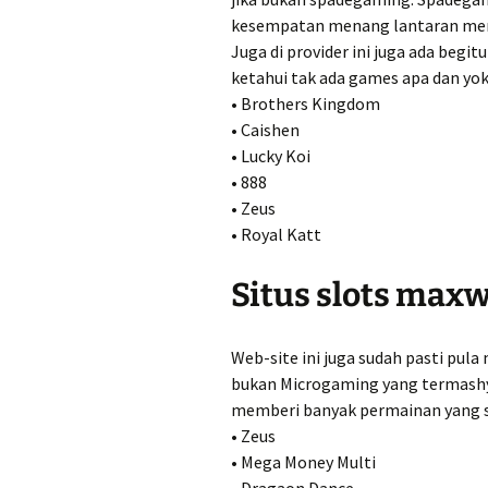
kesempatan menang lantaran me
Juga di provider ini juga ada begit
ketahui tak ada games apa dan yok 
• Brothers Kingdom
• Caishen
• Lucky Koi
• 888
• Zeus
• Royal Katt
Situs slots max
Web-site ini juga sudah pasti pula
bukan Microgaming yang termashyur 
memberi banyak permainan yang s
• Zeus
• Mega Money Multi