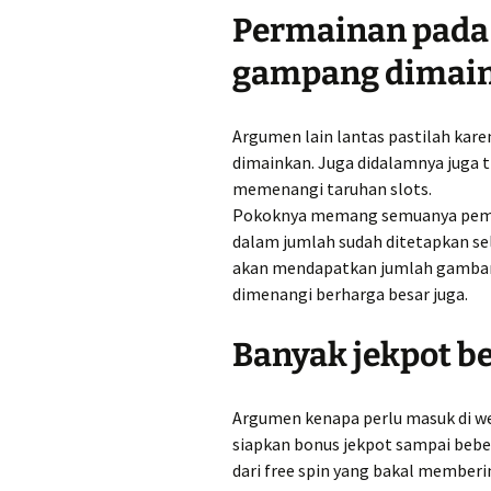
Permainan pada 
gampang dimai
Argumen lain lantas pastilah karen
dimainkan. Juga didalamnya juga 
memenangi taruhan slots.
Pokoknya memang semuanya pemai
dalam jumlah sudah ditetapkan sel
akan mendapatkan jumlah gambar
dimenangi berharga besar juga.
Banyak jekpot b
Argumen kenapa perlu masuk di web
siapkan bonus jekpot sampai beber
dari free spin yang bakal memberi