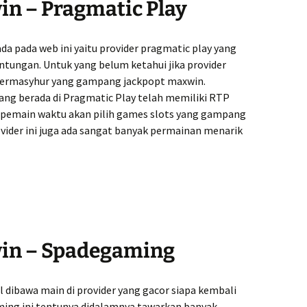
in – Pragmatic Play
da pada web ini yaitu provider pragmatic play yang
tungan. Untuk yang belum ketahui jika provider
r termasyhur yang gampang jackpopt maxwin.
 yang berada di Pragmatic Play telah memiliki RTP
pemain waktu akan pilih games slots yang gampang
vider ini juga ada sangat banyak permainan menarik
win – Spadegaming
al dibawa main di provider yang gacor siapa kembali
ing ini tentunya didalamnya tawarkan banyak