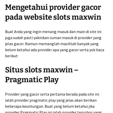
Mengetahui provider gacor
pada website slots maxwin
Buat Anda yang ingin menang masuk dan main di site ini
juga sudah pasti yakinkan cuman masuk di provider yang
jelas gacor. Namun memanglah masihlah banyak yang
belum ketahui ada provider apa yang gacor serta yok baca
berikut:
Situs slots maxwin –
Pragmatic Play
Provider yang gacor serta pertama berada pada site ini
ialah provider pragmatic play yang jelas akan berikan
beberapa keuntungan. Buat yang belum ketahui jika
provider Pragmatic Play ini ialah provider tersohor yang