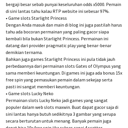
bergaji besar sebab punyai keseluruhan odds x5000. Pemain
di sini lantas tahu kalau RTP website ini sebesar 97%.
• Game slots Starlight Princess
Dengan Anda masuk dan main di blog ini juga pastilah harus
tahu ada bocoran permainan yang paling gacor siapa
kembali bila bukan Starlight Princess. Permainan ini
datang dari provider pragmatic play yang benar-benar
demikian ternama.
Bahkan juga games Starlight Princess ini pula tidak jauh
perbedaannya dari permainan slots Gates of Olympus yang
sama memberi keuntungan. Di games ini juga ada bonus 15x
free spin yang pemasukan pemain dalam sekejap serta
pasti ini sangat memberi keuntungan.
• Game slots Lucky Neko
Permainan slots Lucky Neko jadi games yang sangat
populer dalam web slots maxwin. Buat dapat gacor saja di
sini lantas hanya butuh sedikitnya 3 gambar yang serupa
secara berturutan untuk menang. Banyak pemain juga
dapat bisa 10x free spin jika sukses capai 4 scatter.