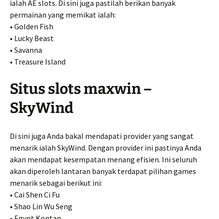
ialah AE slots. Di sini juga pastilah berikan banyak
permainan yang memikat ialah:
• Golden Fish
• Lucky Beast
• Savanna
• Treasure Island
Situs slots maxwin –
SkyWind
Di sini juga Anda bakal mendapati provider yang sangat
menarik ialah SkyWind. Dengan provider ini pastinya Anda
akan mendapat kesempatan menang efisien. Ini seluruh
akan diperoleh lantaran banyak terdapat pilihan games
menarik sebagai berikut ini:
• Cai Shen Ci Fu
• Shao Lin Wu Seng
• Egypt Kontan