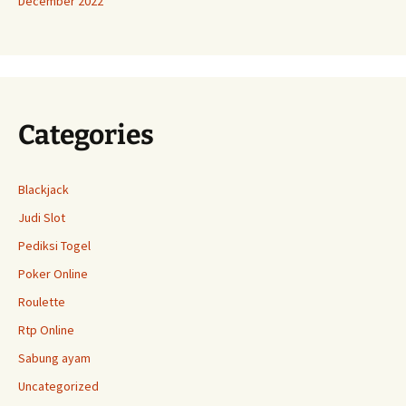
December 2022
Categories
Blackjack
Judi Slot
Pediksi Togel
Poker Online
Roulette
Rtp Online
Sabung ayam
Uncategorized