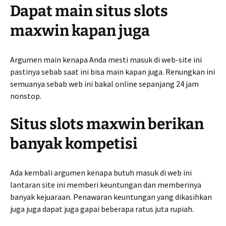
Dapat main situs slots
maxwin kapan juga
Argumen main kenapa Anda mesti masuk di web-site ini
pastinya sebab saat ini bisa main kapan juga. Renungkan ini
semuanya sebab web ini bakal online sepanjang 24 jam
nonstop.
Situs slots maxwin berikan
banyak kompetisi
Ada kembali argumen kenapa butuh masuk di web ini
lantaran site ini memberi keuntungan dan memberinya
banyak kejuaraan. Penawaran keuntungan yang dikasihkan
juga juga dapat juga gapai beberapa ratus juta rupiah.