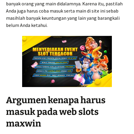
banyak orang yang main didalamnya. Karena itu, pastilah
Anda juga harus coba masuk serta main di site ini sebab
masihlah banyak keuntungan yang lain yang barangkali
belum Anda ketahui.
Argumen kenapa harus
masuk pada web slots
maxwin