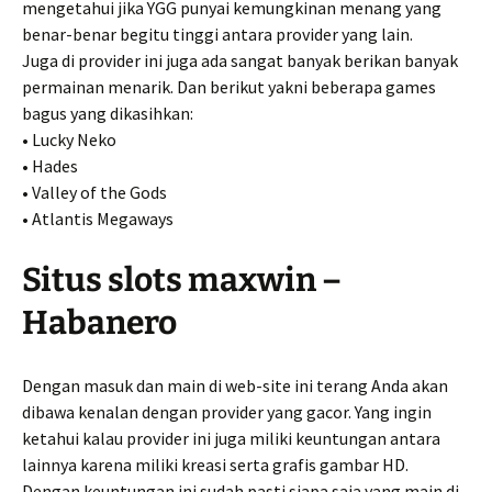
mengetahui jika YGG punyai kemungkinan menang yang
benar-benar begitu tinggi antara provider yang lain.
Juga di provider ini juga ada sangat banyak berikan banyak
permainan menarik. Dan berikut yakni beberapa games
bagus yang dikasihkan:
• Lucky Neko
• Hades
• Valley of the Gods
• Atlantis Megaways
Situs slots maxwin –
Habanero
Dengan masuk dan main di web-site ini terang Anda akan
dibawa kenalan dengan provider yang gacor. Yang ingin
ketahui kalau provider ini juga miliki keuntungan antara
lainnya karena miliki kreasi serta grafis gambar HD.
Dengan keuntungan ini sudah pasti siapa saja yang main di