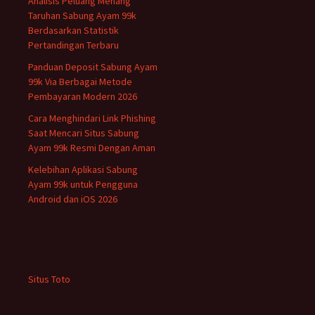
Analisis Peluang Menang
Taruhan Sabung Ayam 99k
Berdasarkan Statistik
Pertandingan Terbaru
Panduan Deposit Sabung Ayam
99k Via Berbagai Metode
Pembayaran Modern 2026
Cara Menghindari Link Phishing
Saat Mencari Situs Sabung
Ayam 99k Resmi Dengan Aman
Kelebihan Aplikasi Sabung
Ayam 99k untuk Pengguna
Android dan iOS 2026
Situs Toto