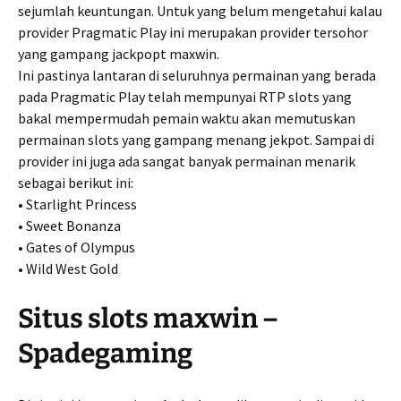
sejumlah keuntungan. Untuk yang belum mengetahui kalau
provider Pragmatic Play ini merupakan provider tersohor
yang gampang jackpopt maxwin.
Ini pastinya lantaran di seluruhnya permainan yang berada
pada Pragmatic Play telah mempunyai RTP slots yang
bakal mempermudah pemain waktu akan memutuskan
permainan slots yang gampang menang jekpot. Sampai di
provider ini juga ada sangat banyak permainan menarik
sebagai berikut ini:
• Starlight Princess
• Sweet Bonanza
• Gates of Olympus
• Wild West Gold
Situs slots maxwin –
Spadegaming