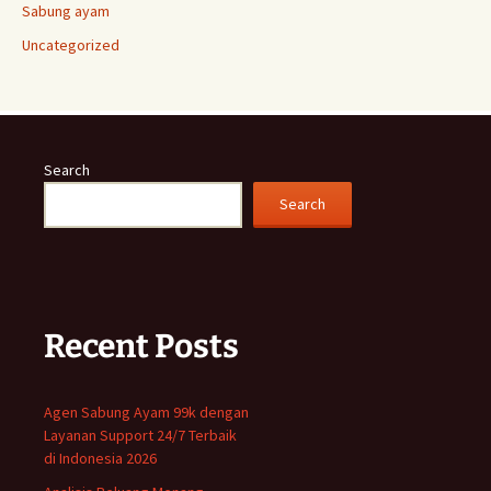
Sabung ayam
Uncategorized
Search
Search
Recent Posts
Agen Sabung Ayam 99k dengan
Layanan Support 24/7 Terbaik
di Indonesia 2026