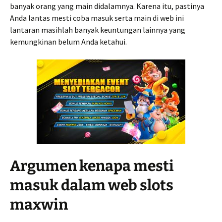
banyak orang yang main didalamnya. Karena itu, pastinya
Anda lantas mesti coba masuk serta main di web ini
lantaran masihlah banyak keuntungan lainnya yang
kemungkinan belum Anda ketahui.
Argumen kenapa mesti
masuk dalam web slots
maxwin