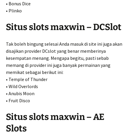
• Bonus Dice
• Plinko
Situs slots maxwin – DCSlot
Tak boleh bingung selesai Anda masuk di site ini juga akan
disajikan provider DCslot yang benar memberinya
kesempatan menang. Mengapa begitu, pasti sebab
memang di provider ini juga banyak permainan yang
memikat sebagai berikut ini:
• Temple of Thunder
• Wild Overlords
• Anubis Moon
• Fruit Disco
Situs slots maxwin – AE
Slots