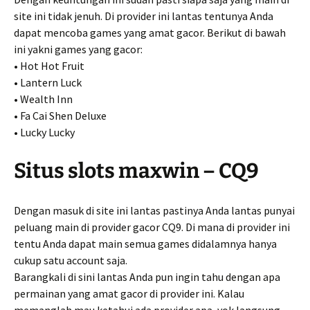
site ini tidak jenuh. Di provider ini lantas tentunya Anda
dapat mencoba games yang amat gacor. Berikut di bawah
ini yakni games yang gacor:
• Hot Hot Fruit
• Lantern Luck
• Wealth Inn
• Fa Cai Shen Deluxe
• Lucky Lucky
Situs slots maxwin – CQ9
Dengan masuk di site ini lantas pastinya Anda lantas punyai
peluang main di provider gacor CQ9. Di mana di provider ini
tentu Anda dapat main semua games didalamnya hanya
cukup satu account saja.
Barangkali di sini lantas Anda pun ingin tahu dengan apa
permainan yang amat gacor di provider ini. Kalau