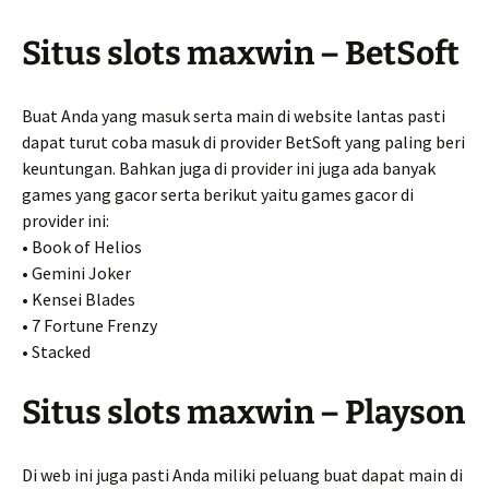
Situs slots maxwin – BetSoft
Buat Anda yang masuk serta main di website lantas pasti
dapat turut coba masuk di provider BetSoft yang paling beri
keuntungan. Bahkan juga di provider ini juga ada banyak
games yang gacor serta berikut yaitu games gacor di
provider ini:
• Book of Helios
• Gemini Joker
• Kensei Blades
• 7 Fortune Frenzy
• Stacked
Situs slots maxwin – Playson
Di web ini juga pasti Anda miliki peluang buat dapat main di