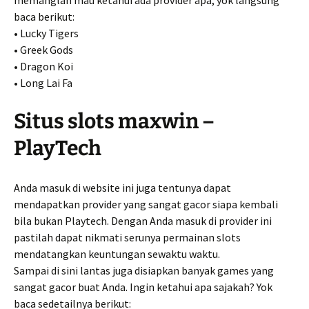
memanglah mau ketahui ada provider apa, yok langsung
baca berikut:
• Lucky Tigers
• Greek Gods
• Dragon Koi
• Long Lai Fa
Situs slots maxwin –
PlayTech
Anda masuk di website ini juga tentunya dapat
mendapatkan provider yang sangat gacor siapa kembali
bila bukan Playtech. Dengan Anda masuk di provider ini
pastilah dapat nikmati serunya permainan slots
mendatangkan keuntungan sewaktu waktu.
Sampai di sini lantas juga disiapkan banyak games yang
sangat gacor buat Anda. Ingin ketahui apa sajakah? Yok
baca sedetailnya berikut: