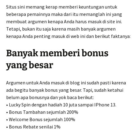
Situs sini memang kerap memberi keuntungan untuk
beberapa pemainnya maka dari itu memanglah ini yang
membuat argumen kenapa Anda harus masuk di site ini.
Tetapi, bukan itu saja karena masih banyak argumen
kenapa Anda penting masuk di web ini dan berikut faktanya:
Banyak memberi bonus
yang besar
Argumen untuk Anda masuk di blog ini sudah pasti karena
ada begitu banyak bonus yang besar. Tapi, sudah ketahui
belum apa bonusnya dan yok baca berikut:
• Lucky Spin dengan hadiah 10 juta sampai IPhone 13.
• Bonus Tambahan sejumlah 200%
• Welcome Bonus sejumlah 100%
• Bonus Rebate senilai 1%