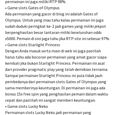
permainan ini juga miliki RTP 98%.
• Game slots Gates of Olympus
Ada permainan yang gacor di blog ini adalah Gates of
Olympus. Untuk yang mau tahu kalau permainan ini juga
sudah duduki peringkat ke-2 jadi games yang miliki jekpot
berpenghasilan besar lantaran miliki keseluruhan odds
x5000. Pemain di sini juga tahu jika RTP site ini sebesar 97%.
• Game slots Starlight Princess
Dengan Anda masuk serta main di web ini juga pastilah
harus tahu ada bocoran permainan yang amat gacor siapa
kembali jika bukan Starlight Princess. Permainan ini asal
dari provider pragmatic play yang telah demikian ternama.
Sampai permainan Starlight Princess ini pula tidak jauh
pembedanya dari permainan slots Gates of Olympus yang
sama memberinya keuntungan. Di permainan ini juga ada
bonus 15x free spin yang penghasilan pemain dalam waktu
cepat dan pastilah ini sangat memberi keuntungan.
• Game slots Lucky Neko
Permainan slots Lucky Neko jadi permainan yang