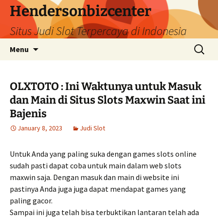
Hendersonbizcenter
Situs Judi Slot Terpercaya di Indonesia
Skip
Search
Menu
to
for:
content
OLXTOTO : Ini Waktunya untuk Masuk
dan Main di Situs Slots Maxwin Saat ini
Bajenis
January 8, 2023
Judi Slot
Untuk Anda yang paling suka dengan games slots online
sudah pasti dapat coba untuk main dalam web slots
maxwin saja. Dengan masuk dan main di website ini
pastinya Anda juga juga dapat mendapat games yang
paling gacor.
Sampai ini juga telah bisa terbuktikan lantaran telah ada