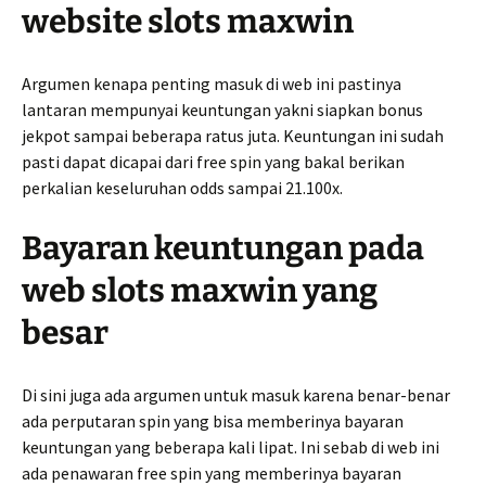
website slots maxwin
Argumen kenapa penting masuk di web ini pastinya
lantaran mempunyai keuntungan yakni siapkan bonus
jekpot sampai beberapa ratus juta. Keuntungan ini sudah
pasti dapat dicapai dari free spin yang bakal berikan
perkalian keseluruhan odds sampai 21.100x.
Bayaran keuntungan pada
web slots maxwin yang
besar
Di sini juga ada argumen untuk masuk karena benar-benar
ada perputaran spin yang bisa memberinya bayaran
keuntungan yang beberapa kali lipat. Ini sebab di web ini
ada penawaran free spin yang memberinya bayaran