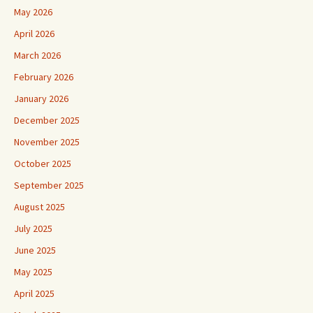
May 2026
April 2026
March 2026
February 2026
January 2026
December 2025
November 2025
October 2025
September 2025
August 2025
July 2025
June 2025
May 2025
April 2025