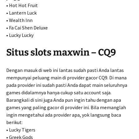
• Hot Hot Fruit
• Lantern Luck
• Wealth Inn
• Fa Cai Shen Deluxe
• Lucky Lucky
Situs slots maxwin – CQ9
Dengan masuk di web ini lantas sudah pasti Anda lantas
mempunyai peluang main di provider gacor CQ9. Di mana
pada provider ini sudah pasti Anda dapat main seluruhnya
games didalamnya hanya cukup satu account saja.
Barangkali di sini juga Anda pun ingin tahu dengan apa
games yang paling gacor di provider ini. Bila memanglah
ingin mengetahui ada provider apa, yok langsung baca
berikut:
• Lucky Tigers
• Greek Gods