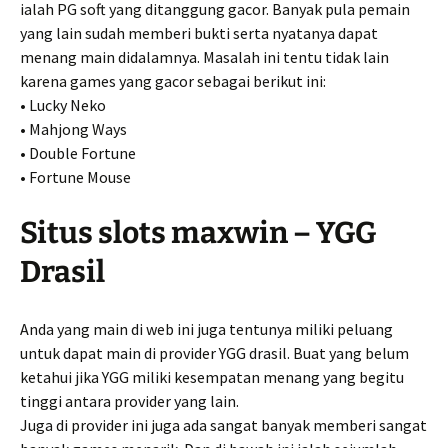
ialah PG soft yang ditanggung gacor. Banyak pula pemain
yang lain sudah memberi bukti serta nyatanya dapat
menang main didalamnya. Masalah ini tentu tidak lain
karena games yang gacor sebagai berikut ini:
• Lucky Neko
• Mahjong Ways
• Double Fortune
• Fortune Mouse
Situs slots maxwin – YGG
Drasil
Anda yang main di web ini juga tentunya miliki peluang
untuk dapat main di provider YGG drasil. Buat yang belum
ketahui jika YGG miliki kesempatan menang yang begitu
tinggi antara provider yang lain.
Juga di provider ini juga ada sangat banyak memberi sangat