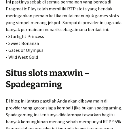
Ini pastinya sebab di semua permainan yang berada di
Pragmatic Play telah memiliki RTP slots yang hendak
meringankan pemain ketika mulai menunjuk games slots
yang simpel menang jekpot. Sampai di provider ini juga ada
banyak permainan menarik sebagaimana berikut ini:
• Starlight Princess
• Sweet Bonanza
• Gates of Olympus
• Wild West Gold
Situs slots maxwin –
Spadegaming
Di blog ini lantas pastilah Anda akan dibawa main di
provider yang gacor siapa kembali jika bukan spadegaming.
Spadegaming ini tentunya didalamnya tawarkan begitu
banyak kemungkinan menang sebab mempunyai RTP 95%.
Sampai dalam provider ini juga ada banyak games yang