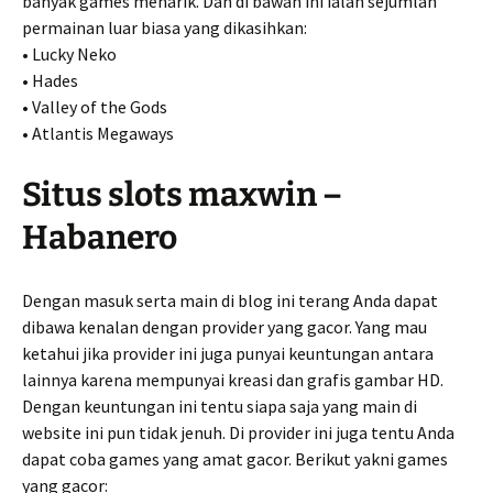
banyak games menarik. Dan di bawah ini ialah sejumlah
permainan luar biasa yang dikasihkan:
• Lucky Neko
• Hades
• Valley of the Gods
• Atlantis Megaways
Situs slots maxwin –
Habanero
Dengan masuk serta main di blog ini terang Anda dapat
dibawa kenalan dengan provider yang gacor. Yang mau
ketahui jika provider ini juga punyai keuntungan antara
lainnya karena mempunyai kreasi dan grafis gambar HD.
Dengan keuntungan ini tentu siapa saja yang main di
website ini pun tidak jenuh. Di provider ini juga tentu Anda
dapat coba games yang amat gacor. Berikut yakni games
yang gacor: