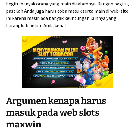
begitu banyak orang yang main didalamnya. Dengan begitu,
pastilah Anda juga harus coba masuk serta main di web-site
ini karena masih ada banyak keuntungan lainnya yang
barangkali belum Anda kenal.
Argumen kenapa harus
masuk pada web slots
maxwin