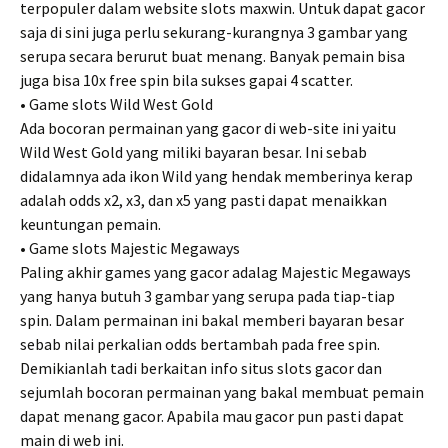
terpopuler dalam website slots maxwin. Untuk dapat gacor
saja di sini juga perlu sekurang-kurangnya 3 gambar yang
serupa secara berurut buat menang. Banyak pemain bisa
juga bisa 10x free spin bila sukses gapai 4 scatter.
• Game slots Wild West Gold
Ada bocoran permainan yang gacor di web-site ini yaitu
Wild West Gold yang miliki bayaran besar. Ini sebab
didalamnya ada ikon Wild yang hendak memberinya kerap
adalah odds x2, x3, dan x5 yang pasti dapat menaikkan
keuntungan pemain.
• Game slots Majestic Megaways
Paling akhir games yang gacor adalag Majestic Megaways
yang hanya butuh 3 gambar yang serupa pada tiap-tiap
spin. Dalam permainan ini bakal memberi bayaran besar
sebab nilai perkalian odds bertambah pada free spin.
Demikianlah tadi berkaitan info situs slots gacor dan
sejumlah bocoran permainan yang bakal membuat pemain
dapat menang gacor. Apabila mau gacor pun pasti dapat
main di web ini.