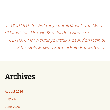
Post
←
OLXTOTO : Ini Waktunya untuk Masuk dan Main
di Situs Slots Maxwin Saat ini Pula Ngancar
OLXTOTO : Ini Waktunya untuk Masuk dan Main di
navigation
Situs Slots Maxwin Saat ini Pula Kaliwates
→
Archives
August 2026
July 2026
June 2026