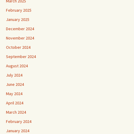
March 2025
February 2025
January 2025
December 2024
November 2024
October 2024
September 2024
August 2024
July 2024
June 2024
May 2024
April 2024
March 2024
February 2024
January 2024