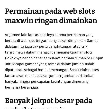
Permainan pada web slots
maxwin ringan dimainkan
Argumen lain lantas pastinya karena permainan yang
berada di web-site ini gampang sekali dimainkan. Sampai
didalamnya juga tak perlu penghitungan atau trik
teristimewa dalam menjadi pemenang taruhan slots.
Pokoknya benar-benar semuanya pemain cuman perlu spin
untuk capai gambar yang sama di dalam jumlah sudah
diputuskan sebagai hasil kemenangan. Saat telah sukses
lantas akan mendapatkan jumlah gambar bertambah
banyak, hingga pencapaian keuntungan dimenangi
berharga besar juga.
Banyak jekpot besar pada