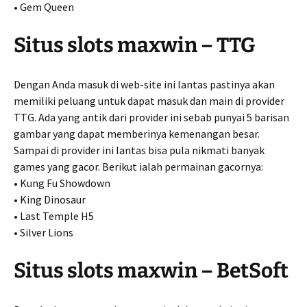
• Gem Queen
Situs slots maxwin – TTG
Dengan Anda masuk di web-site ini lantas pastinya akan
memiliki peluang untuk dapat masuk dan main di provider
TTG. Ada yang antik dari provider ini sebab punyai 5 barisan
gambar yang dapat memberinya kemenangan besar.
Sampai di provider ini lantas bisa pula nikmati banyak
games yang gacor. Berikut ialah permainan gacornya:
• Kung Fu Showdown
• King Dinosaur
• Last Temple H5
• Silver Lions
Situs slots maxwin – BetSoft