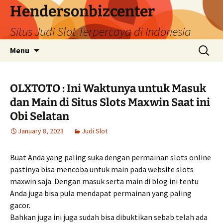
Hendersonbizcenter
Situs Judi Slot Terpercaya di Indonesia
Skip
Search
Menu
to
for:
content
OLXTOTO : Ini Waktunya untuk Masuk
dan Main di Situs Slots Maxwin Saat ini
Obi Selatan
January 8, 2023
Judi Slot
Buat Anda yang paling suka dengan permainan slots online
pastinya bisa mencoba untuk main pada website slots
maxwin saja. Dengan masuk serta main di blog ini tentu
Anda juga bisa pula mendapat permainan yang paling
gacor.
Bahkan juga ini juga sudah bisa dibuktikan sebab telah ada