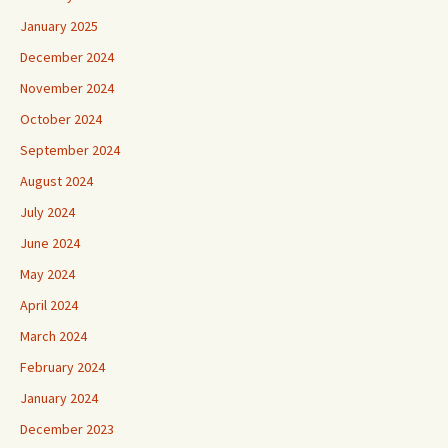
January 2025
December 2024
November 2024
October 2024
September 2024
August 2024
July 2024
June 2024
May 2024
April 2024
March 2024
February 2024
January 2024
December 2023