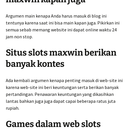
Argumen main kenapa Anda harus masuk di blog ini
tentunya karena saat ini bisa main kapan juga. Pikirkan ini
semua sebab memang website ini dapat online waktu 24
jam non stop.
Situs slots maxwin berikan
banyak kontes
Ada kembali argumen kenapa penting masuk di web-site ini
karena web-site ini beri keuntungan serta berikan banyak
pertandingan. Penawaran keuntungan yang dikasihkan
lantas bahkan juga juga dapat capai beberapa ratus juta
rupiah.
Games dalam web slots