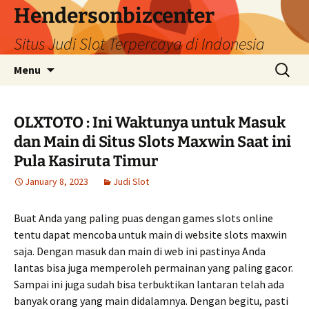
Hendersonbizcenter
Situs Judi Slot Terpercaya di Indonesia
Skip
Search
Menu
to
for:
content
OLXTOTO : Ini Waktunya untuk Masuk
dan Main di Situs Slots Maxwin Saat ini
Pula Kasiruta Timur
January 8, 2023
Judi Slot
Buat Anda yang paling puas dengan games slots online
tentu dapat mencoba untuk main di website slots maxwin
saja. Dengan masuk dan main di web ini pastinya Anda
lantas bisa juga memperoleh permainan yang paling gacor.
Sampai ini juga sudah bisa terbuktikan lantaran telah ada
banyak orang yang main didalamnya. Dengan begitu, pasti