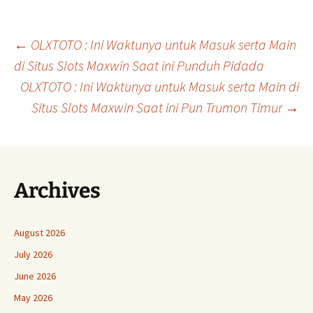
Post
←
OLXTOTO : Ini Waktunya untuk Masuk serta Main
di Situs Slots Maxwin Saat ini Punduh Pidada
OLXTOTO : Ini Waktunya untuk Masuk serta Main di
navigation
Situs Slots Maxwin Saat ini Pun Trumon Timur
→
Archives
August 2026
July 2026
June 2026
May 2026