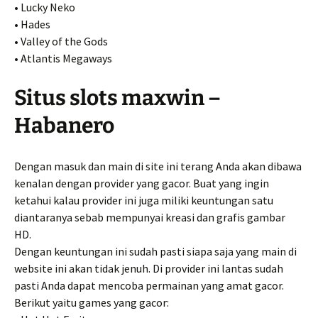
• Lucky Neko
• Hades
• Valley of the Gods
• Atlantis Megaways
Situs slots maxwin –
Habanero
Dengan masuk dan main di site ini terang Anda akan dibawa
kenalan dengan provider yang gacor. Buat yang ingin
ketahui kalau provider ini juga miliki keuntungan satu
diantaranya sebab mempunyai kreasi dan grafis gambar
HD.
Dengan keuntungan ini sudah pasti siapa saja yang main di
website ini akan tidak jenuh. Di provider ini lantas sudah
pasti Anda dapat mencoba permainan yang amat gacor.
Berikut yaitu games yang gacor: