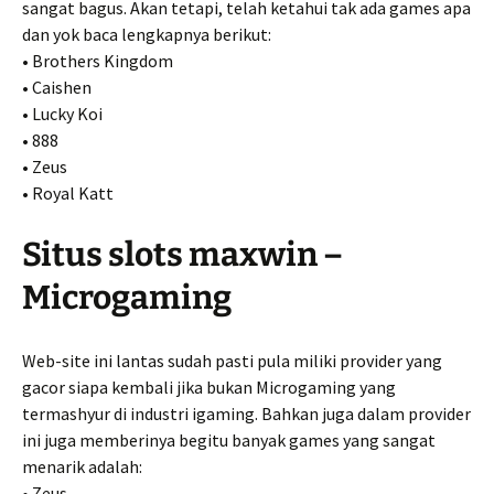
sangat bagus. Akan tetapi, telah ketahui tak ada games apa
dan yok baca lengkapnya berikut:
• Brothers Kingdom
• Caishen
• Lucky Koi
• 888
• Zeus
• Royal Katt
Situs slots maxwin –
Microgaming
Web-site ini lantas sudah pasti pula miliki provider yang
gacor siapa kembali jika bukan Microgaming yang
termashyur di industri igaming. Bahkan juga dalam provider
ini juga memberinya begitu banyak games yang sangat
menarik adalah:
• Zeus