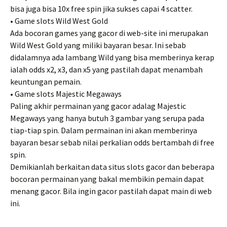
bisa juga bisa 10x free spin jika sukses capai 4 scatter.
• Game slots Wild West Gold
Ada bocoran games yang gacor di web-site ini merupakan
Wild West Gold yang miliki bayaran besar. Ini sebab
didalamnya ada lambang Wild yang bisa memberinya kerap
ialah odds x2, x3, dan x5 yang pastilah dapat menambah
keuntungan pemain.
• Game slots Majestic Megaways
Paling akhir permainan yang gacor adalag Majestic
Megaways yang hanya butuh 3 gambar yang serupa pada
tiap-tiap spin. Dalam permainan ini akan memberinya
bayaran besar sebab nilai perkalian odds bertambah di free
spin.
Demikianlah berkaitan data situs slots gacor dan beberapa
bocoran permainan yang bakal membikin pemain dapat
menang gacor. Bila ingin gacor pastilah dapat main di web
ini.