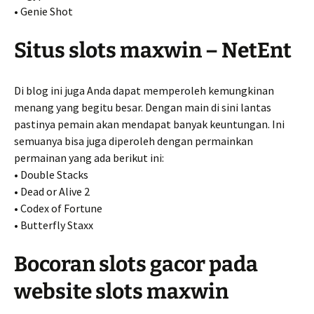
• Genie Shot
Situs slots maxwin – NetEnt
Di blog ini juga Anda dapat memperoleh kemungkinan
menang yang begitu besar. Dengan main di sini lantas
pastinya pemain akan mendapat banyak keuntungan. Ini
semuanya bisa juga diperoleh dengan permainkan
permainan yang ada berikut ini:
• Double Stacks
• Dead or Alive 2
• Codex of Fortune
• Butterfly Staxx
Bocoran slots gacor pada
website slots maxwin