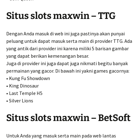
Situs slots maxwin – TTG
Dengan Anda masuk di web ini juga pastinya akan punyai
peluang untuk dapat masuk serta main di provider TTG. Ada
yang antik dari provider ini karena miliki 5 barisan gambar
yang dapat berikan kemenangan besar.
Juga di provider ini juga dapat juga nikmati begitu banyak
permainan yang gacor. Di bawah ini yakni games gacornya:
• Kung Fu Showdown
• King Dinosaur
• Last Temple H5
• Silver Lions
Situs slots maxwin – BetSoft
Untuk Anda yang masuk serta main pada web lantas