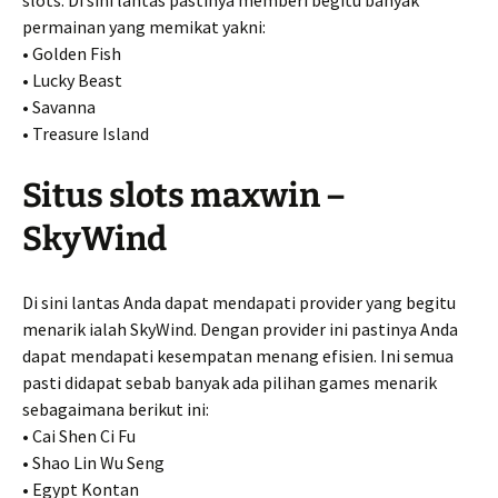
slots. Di sini lantas pastinya memberi begitu banyak
permainan yang memikat yakni:
• Golden Fish
• Lucky Beast
• Savanna
• Treasure Island
Situs slots maxwin –
SkyWind
Di sini lantas Anda dapat mendapati provider yang begitu
menarik ialah SkyWind. Dengan provider ini pastinya Anda
dapat mendapati kesempatan menang efisien. Ini semua
pasti didapat sebab banyak ada pilihan games menarik
sebagaimana berikut ini:
• Cai Shen Ci Fu
• Shao Lin Wu Seng
• Egypt Kontan