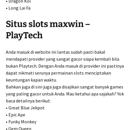
• Dragon Koi
• Long Lai Fa
Situs slots maxwin –
PlayTech
Anda masuk di website ini lantas sudah pasti bakal
mendapati provider yang sangat gacor siapa kembali bila
bukan Playtech. Dengan Anda masuk di provider ini pastinya
dapat nikmati serunya permainan slots menciptakan
keuntungan kapan waktu.
Bahkan juga di sini juga juga disajikan sangat banyak games
yang paling gacor untuk Anda. Mau ketahui apa sajakah? Yok
baca detailnya berikut:
• Great Blue Jekpot
• Epic Ape
• Funky Monkey
• Gem Queen