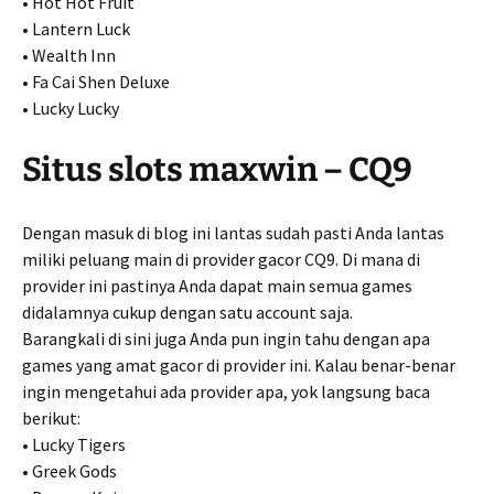
• Hot Hot Fruit
• Lantern Luck
• Wealth Inn
• Fa Cai Shen Deluxe
• Lucky Lucky
Situs slots maxwin – CQ9
Dengan masuk di blog ini lantas sudah pasti Anda lantas
miliki peluang main di provider gacor CQ9. Di mana di
provider ini pastinya Anda dapat main semua games
didalamnya cukup dengan satu account saja.
Barangkali di sini juga Anda pun ingin tahu dengan apa
games yang amat gacor di provider ini. Kalau benar-benar
ingin mengetahui ada provider apa, yok langsung baca
berikut:
• Lucky Tigers
• Greek Gods