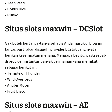
• Teen Patti
• Bonus Dice
• Plinko
Situs slots maxwin – DCSlot
Gak boleh bertanya-tanya sehabis Anda masuk di blog ini
lantas pasti akan disuguhi provider DCslot yang nyata
berikan kesempatan menang. Mengapa begitu, pasti sebab
di provider ini lantas banyak permainan yang memikat
sebagai berikut ini:
• Temple of Thunder
• Wild Overlords
• Anubis Moon
• Fruit Disco
Situs slots maxwin – AE