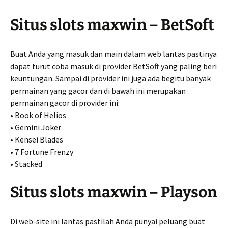
Situs slots maxwin – BetSoft
Buat Anda yang masuk dan main dalam web lantas pastinya
dapat turut coba masuk di provider BetSoft yang paling beri
keuntungan. Sampai di provider ini juga ada begitu banyak
permainan yang gacor dan di bawah ini merupakan
permainan gacor di provider ini:
• Book of Helios
• Gemini Joker
• Kensei Blades
• 7 Fortune Frenzy
• Stacked
Situs slots maxwin – Playson
Di web-site ini lantas pastilah Anda punyai peluang buat