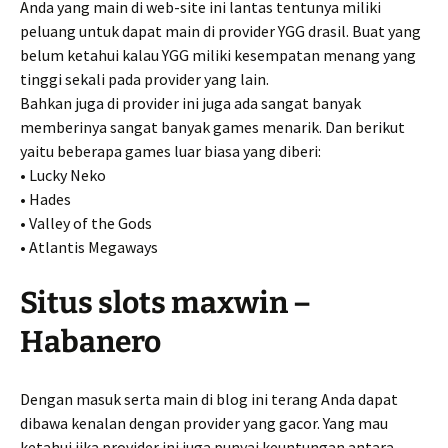
Anda yang main di web-site ini lantas tentunya miliki
peluang untuk dapat main di provider YGG drasil. Buat yang
belum ketahui kalau YGG miliki kesempatan menang yang
tinggi sekali pada provider yang lain.
Bahkan juga di provider ini juga ada sangat banyak
memberinya sangat banyak games menarik. Dan berikut
yaitu beberapa games luar biasa yang diberi:
• Lucky Neko
• Hades
• Valley of the Gods
• Atlantis Megaways
Situs slots maxwin –
Habanero
Dengan masuk serta main di blog ini terang Anda dapat
dibawa kenalan dengan provider yang gacor. Yang mau
ketahui jika provider ini juga punyai keuntungan antara