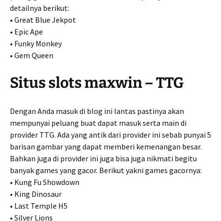
detailnya berikut:
• Great Blue Jekpot
• Epic Ape
• Funky Monkey
• Gem Queen
Situs slots maxwin – TTG
Dengan Anda masuk di blog ini lantas pastinya akan
mempunyai peluang buat dapat masuk serta main di
provider TTG. Ada yang antik dari provider ini sebab punyai 5
barisan gambar yang dapat memberi kemenangan besar.
Bahkan juga di provider ini juga bisa juga nikmati begitu
banyak games yang gacor. Berikut yakni games gacornya:
• Kung Fu Showdown
• King Dinosaur
• Last Temple H5
• Silver Lions