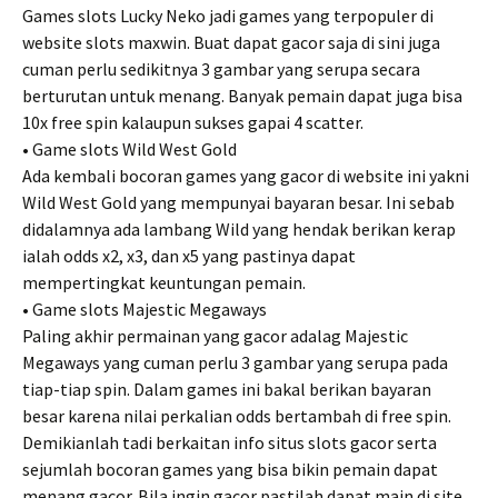
Games slots Lucky Neko jadi games yang terpopuler di
website slots maxwin. Buat dapat gacor saja di sini juga
cuman perlu sedikitnya 3 gambar yang serupa secara
berturutan untuk menang. Banyak pemain dapat juga bisa
10x free spin kalaupun sukses gapai 4 scatter.
• Game slots Wild West Gold
Ada kembali bocoran games yang gacor di website ini yakni
Wild West Gold yang mempunyai bayaran besar. Ini sebab
didalamnya ada lambang Wild yang hendak berikan kerap
ialah odds x2, x3, dan x5 yang pastinya dapat
mempertingkat keuntungan pemain.
• Game slots Majestic Megaways
Paling akhir permainan yang gacor adalag Majestic
Megaways yang cuman perlu 3 gambar yang serupa pada
tiap-tiap spin. Dalam games ini bakal berikan bayaran
besar karena nilai perkalian odds bertambah di free spin.
Demikianlah tadi berkaitan info situs slots gacor serta
sejumlah bocoran games yang bisa bikin pemain dapat
menang gacor. Bila ingin gacor pastilah dapat main di site