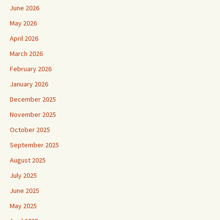
June 2026
May 2026
April 2026
March 2026
February 2026
January 2026
December 2025
November 2025
October 2025
September 2025
August 2025
July 2025
June 2025
May 2025