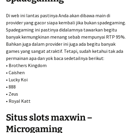
Di web ini lantas pastinya Anda akan dibawa main di
provider yang gacor siapa kembali jika bukan spadegaming.
Spadegaming ini pastinya didalamnya tawarkan begitu
banyak kemungkinan menang sebab mempunyai RTP 95%.
Bahkan juga dalam provider ini juga ada begitu banyak
games yang sangat atraktif. Tetapi, sudah ketahui tak ada
permainan apa dan yok baca sedetailnya berikut:
• Brothers Kingdom
• Caishen
• Lucky Koi
• 888
• Zeus
• Royal Katt
Situs slots maxwin –
Microgaming