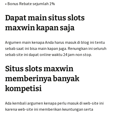
• Bonus Rebate sejumlah 1%
Dapat main situs slots
maxwin kapan saja
Argumen main kenapa Anda harus masuk di blog ini tentu
sebab saat ini bisa main kapan juga. Renungkan ini seluruh
sebab site ini dapat online waktu 24 jam non stop.
Situs slots maxwin
memberinya banyak
kompetisi
Ada kembali argumen kenapa perlu masuk di web-site ini
karena web-site ini memberikan keuntungan serta