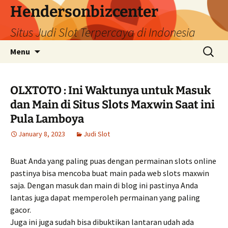
Hendersonbizcenter
Situs Judi Slot Terpercaya di Indonesia
Skip
Search
Menu
to
for:
content
OLXTOTO : Ini Waktunya untuk Masuk
dan Main di Situs Slots Maxwin Saat ini
Pula Lamboya
January 8, 2023
Judi Slot
Buat Anda yang paling puas dengan permainan slots online
pastinya bisa mencoba buat main pada web slots maxwin
saja. Dengan masuk dan main di blog ini pastinya Anda
lantas juga dapat memperoleh permainan yang paling
gacor.
Juga ini juga sudah bisa dibuktikan lantaran udah ada