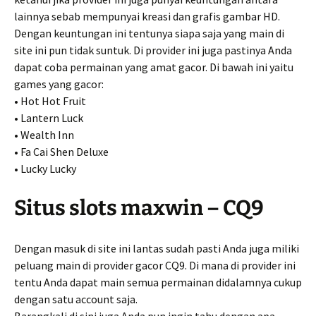
lainnya sebab mempunyai kreasi dan grafis gambar HD.
Dengan keuntungan ini tentunya siapa saja yang main di
site ini pun tidak suntuk. Di provider ini juga pastinya Anda
dapat coba permainan yang amat gacor. Di bawah ini yaitu
games yang gacor:
• Hot Hot Fruit
• Lantern Luck
• Wealth Inn
• Fa Cai Shen Deluxe
• Lucky Lucky
Situs slots maxwin – CQ9
Dengan masuk di site ini lantas sudah pasti Anda juga miliki
peluang main di provider gacor CQ9. Di mana di provider ini
tentu Anda dapat main semua permainan didalamnya cukup
dengan satu account saja.