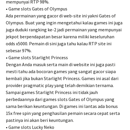
mempunyai RTP 98%.
• Game slots Gates of Olympus
Ada permainan yang gacor di web-site ini yakni Gates of
Olympus. Buat yang ingin mengetahui kalau games ini juga
juga duduki rangking ke-2 jadi permainan yang mempunyai
jekpot berpendapatan besar karena miliki keseluruhan
odds x5000. Pemain di sini juga tahu kalau RTP site ini
sebesar 97%.
• Game slots Starlight Princess
Dengan Anda masuk serta main di website ini juga pasti
mesti tahu ada bocoran games yang sangat gacor siapa
kembali jika bukan Starlight Princess. Games ini asal dari
provider pragmatic play yang telah demikian ternama.
Sampai games Starlight Princess ini tidak jauh
perbedaannya dari games slots Gates of Olympus yang
sama berikan keuntungan. Di games ini lantas ada bonus
15x free spin yang penghasilan pemain secara cepat serta
pastinya ini akan beri keuntungan.
• Game slots Lucky Neko