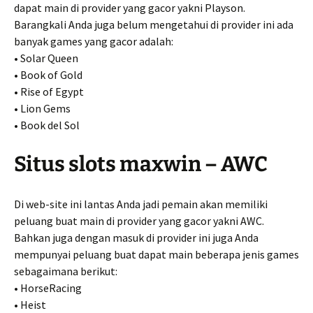
dapat main di provider yang gacor yakni Playson.
Barangkali Anda juga belum mengetahui di provider ini ada
banyak games yang gacor adalah:
• Solar Queen
• Book of Gold
• Rise of Egypt
• Lion Gems
• Book del Sol
Situs slots maxwin – AWC
Di web-site ini lantas Anda jadi pemain akan memiliki
peluang buat main di provider yang gacor yakni AWC.
Bahkan juga dengan masuk di provider ini juga Anda
mempunyai peluang buat dapat main beberapa jenis games
sebagaimana berikut:
• HorseRacing
• Heist