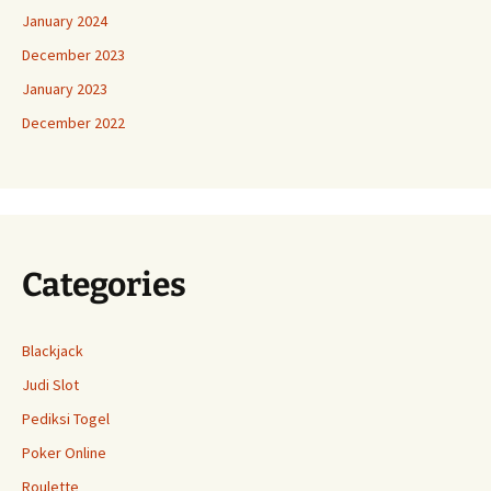
January 2024
December 2023
January 2023
December 2022
Categories
Blackjack
Judi Slot
Pediksi Togel
Poker Online
Roulette