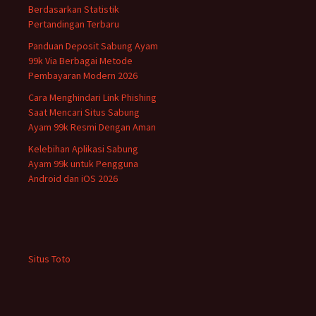
Berdasarkan Statistik
Pertandingan Terbaru
Panduan Deposit Sabung Ayam
99k Via Berbagai Metode
Pembayaran Modern 2026
Cara Menghindari Link Phishing
Saat Mencari Situs Sabung
Ayam 99k Resmi Dengan Aman
Kelebihan Aplikasi Sabung
Ayam 99k untuk Pengguna
Android dan iOS 2026
Situs Toto