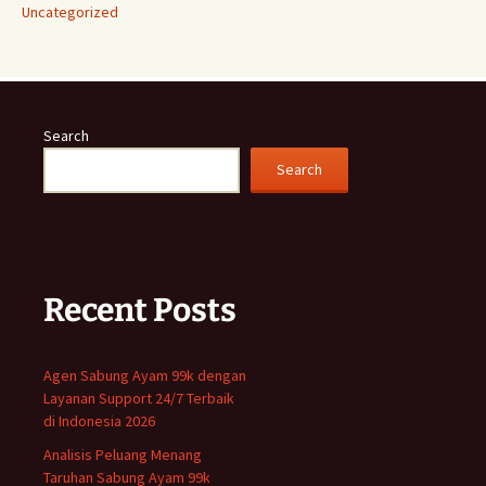
Uncategorized
Search
Search
Recent Posts
Agen Sabung Ayam 99k dengan
Layanan Support 24/7 Terbaik
di Indonesia 2026
Analisis Peluang Menang
Taruhan Sabung Ayam 99k