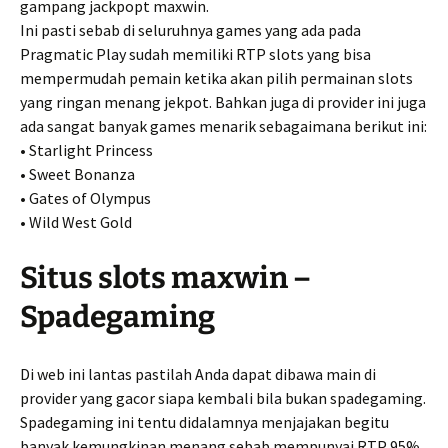
gampang jackpopt maxwin.
Ini pasti sebab di seluruhnya games yang ada pada
Pragmatic Play sudah memiliki RTP slots yang bisa
mempermudah pemain ketika akan pilih permainan slots
yang ringan menang jekpot. Bahkan juga di provider ini juga
ada sangat banyak games menarik sebagaimana berikut ini:
• Starlight Princess
• Sweet Bonanza
• Gates of Olympus
• Wild West Gold
Situs slots maxwin –
Spadegaming
Di web ini lantas pastilah Anda dapat dibawa main di
provider yang gacor siapa kembali bila bukan spadegaming.
Spadegaming ini tentu didalamnya menjajakan begitu
banyak kemungkinan menang sebab mempunyai RTP 95%.