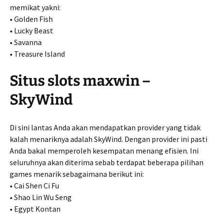
memikat yakni:
• Golden Fish
• Lucky Beast
• Savanna
• Treasure Island
Situs slots maxwin –
SkyWind
Di sini lantas Anda akan mendapatkan provider yang tidak
kalah menariknya adalah SkyWind. Dengan provider ini pasti
Anda bakal memperoleh kesempatan menang efisien. Ini
seluruhnya akan diterima sebab terdapat beberapa pilihan
games menarik sebagaimana berikut ini:
• Cai Shen Ci Fu
• Shao Lin Wu Seng
• Egypt Kontan