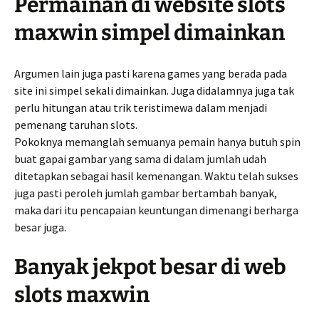
Permainan di website slots
maxwin simpel dimainkan
Argumen lain juga pasti karena games yang berada pada
site ini simpel sekali dimainkan. Juga didalamnya juga tak
perlu hitungan atau trik teristimewa dalam menjadi
pemenang taruhan slots.
Pokoknya memanglah semuanya pemain hanya butuh spin
buat gapai gambar yang sama di dalam jumlah udah
ditetapkan sebagai hasil kemenangan. Waktu telah sukses
juga pasti peroleh jumlah gambar bertambah banyak,
maka dari itu pencapaian keuntungan dimenangi berharga
besar juga.
Banyak jekpot besar di web
slots maxwin