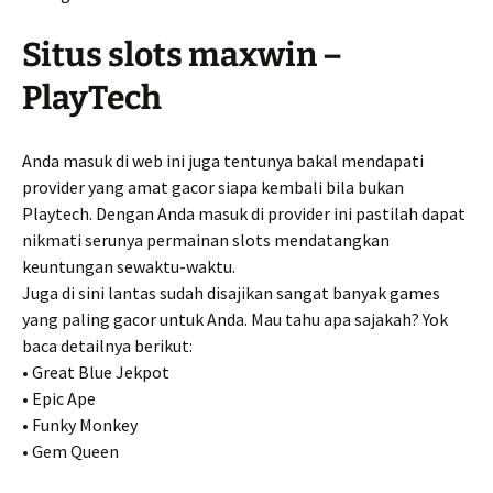
Situs slots maxwin –
PlayTech
Anda masuk di web ini juga tentunya bakal mendapati
provider yang amat gacor siapa kembali bila bukan
Playtech. Dengan Anda masuk di provider ini pastilah dapat
nikmati serunya permainan slots mendatangkan
keuntungan sewaktu-waktu.
Juga di sini lantas sudah disajikan sangat banyak games
yang paling gacor untuk Anda. Mau tahu apa sajakah? Yok
baca detailnya berikut:
• Great Blue Jekpot
• Epic Ape
• Funky Monkey
• Gem Queen