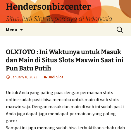
Hendersonbizcenter
Situs Judi Slot Terpercaya di Indonesia
Skip
Search
Menu
to
for:
content
OLXTOTO : Ini Waktunya untuk Masuk
dan Main di Situs Slots Maxwin Saat ini
Pun Batu Putih
January 8, 2023
Judi Slot
Untuk Anda yang paling puas dengan permainan slots
online sudah pasti bisa mencoba untuk main di web slots
maxwin saja. Dengan masuk dan main di web ini sudah pasti
Anda juga dapat juga mendapat permainan yang paling
gacor.
Sampai ini juga memang sudah bisa terbuktikan sebab udah