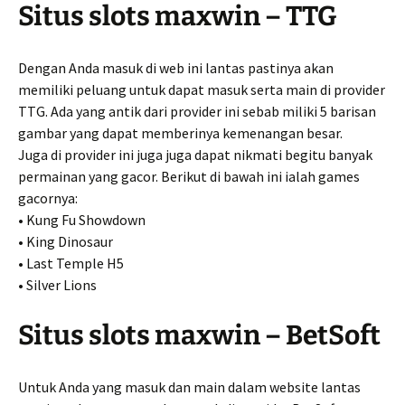
Situs slots maxwin – TTG
Dengan Anda masuk di web ini lantas pastinya akan
memiliki peluang untuk dapat masuk serta main di provider
TTG. Ada yang antik dari provider ini sebab miliki 5 barisan
gambar yang dapat memberinya kemenangan besar.
Juga di provider ini juga juga dapat nikmati begitu banyak
permainan yang gacor. Berikut di bawah ini ialah games
gacornya:
• Kung Fu Showdown
• King Dinosaur
• Last Temple H5
• Silver Lions
Situs slots maxwin – BetSoft
Untuk Anda yang masuk dan main dalam website lantas