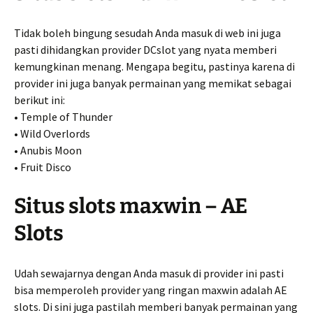
Tidak boleh bingung sesudah Anda masuk di web ini juga
pasti dihidangkan provider DCslot yang nyata memberi
kemungkinan menang. Mengapa begitu, pastinya karena di
provider ini juga banyak permainan yang memikat sebagai
berikut ini:
• Temple of Thunder
• Wild Overlords
• Anubis Moon
• Fruit Disco
Situs slots maxwin – AE
Slots
Udah sewajarnya dengan Anda masuk di provider ini pasti
bisa memperoleh provider yang ringan maxwin adalah AE
slots. Di sini juga pastilah memberi banyak permainan yang