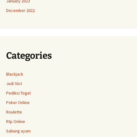
January 2023
December 2022
Categories
Blackjack
Judi Slot
Pediksi Togel
Poker Online
Roulette
Rtp Online
Sabung ayam