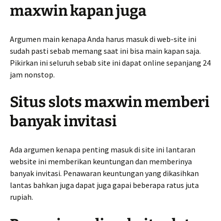
maxwin kapan juga
Argumen main kenapa Anda harus masuk di web-site ini
sudah pasti sebab memang saat ini bisa main kapan saja.
Pikirkan ini seluruh sebab site ini dapat online sepanjang 24
jam nonstop.
Situs slots maxwin memberi
banyak invitasi
Ada argumen kenapa penting masuk di site ini lantaran
website ini memberikan keuntungan dan memberinya
banyak invitasi. Penawaran keuntungan yang dikasihkan
lantas bahkan juga dapat juga gapai beberapa ratus juta
rupiah.