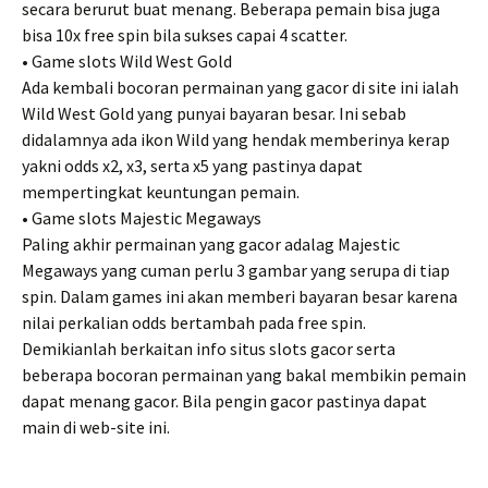
secara berurut buat menang. Beberapa pemain bisa juga
bisa 10x free spin bila sukses capai 4 scatter.
• Game slots Wild West Gold
Ada kembali bocoran permainan yang gacor di site ini ialah
Wild West Gold yang punyai bayaran besar. Ini sebab
didalamnya ada ikon Wild yang hendak memberinya kerap
yakni odds x2, x3, serta x5 yang pastinya dapat
mempertingkat keuntungan pemain.
• Game slots Majestic Megaways
Paling akhir permainan yang gacor adalag Majestic
Megaways yang cuman perlu 3 gambar yang serupa di tiap
spin. Dalam games ini akan memberi bayaran besar karena
nilai perkalian odds bertambah pada free spin.
Demikianlah berkaitan info situs slots gacor serta
beberapa bocoran permainan yang bakal membikin pemain
dapat menang gacor. Bila pengin gacor pastinya dapat
main di web-site ini.