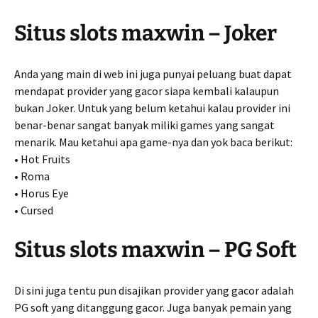
Situs slots maxwin – Joker
Anda yang main di web ini juga punyai peluang buat dapat
mendapat provider yang gacor siapa kembali kalaupun
bukan Joker. Untuk yang belum ketahui kalau provider ini
benar-benar sangat banyak miliki games yang sangat
menarik. Mau ketahui apa game-nya dan yok baca berikut:
• Hot Fruits
• Roma
• Horus Eye
• Cursed
Situs slots maxwin – PG Soft
Di sini juga tentu pun disajikan provider yang gacor adalah
PG soft yang ditanggung gacor. Juga banyak pemain yang