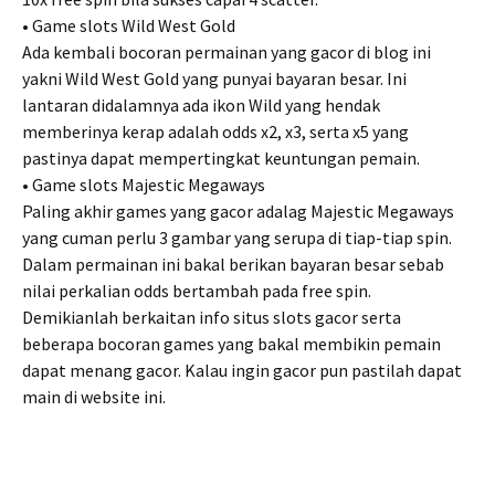
• Game slots Wild West Gold
Ada kembali bocoran permainan yang gacor di blog ini
yakni Wild West Gold yang punyai bayaran besar. Ini
lantaran didalamnya ada ikon Wild yang hendak
memberinya kerap adalah odds x2, x3, serta x5 yang
pastinya dapat mempertingkat keuntungan pemain.
• Game slots Majestic Megaways
Paling akhir games yang gacor adalag Majestic Megaways
yang cuman perlu 3 gambar yang serupa di tiap-tiap spin.
Dalam permainan ini bakal berikan bayaran besar sebab
nilai perkalian odds bertambah pada free spin.
Demikianlah berkaitan info situs slots gacor serta
beberapa bocoran games yang bakal membikin pemain
dapat menang gacor. Kalau ingin gacor pun pastilah dapat
main di website ini.