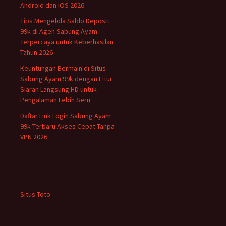
Android dan iOS 2026
Tips Mengelola Saldo Deposit
99k di Agen Sabung Ayam
Terpercaya untuk Keberhasilan
Tahun 2026
Keuntungan Bermain di Situs
Sabung Ayam 99k dengan Fitur
Siaran Langsung HD untuk
Pengalaman Lebih Seru
Daftar Link Login Sabung Ayam
99k Terbaru Akses Cepat Tanpa
VPN 2026
Situs Toto