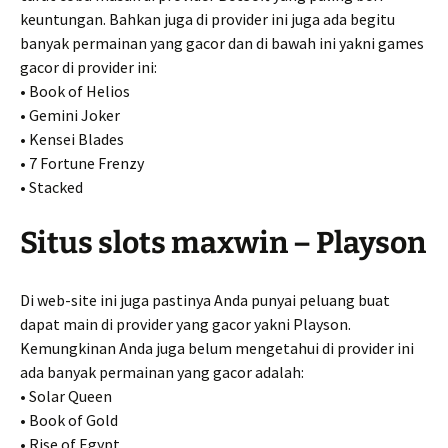
keuntungan. Bahkan juga di provider ini juga ada begitu
banyak permainan yang gacor dan di bawah ini yakni games
gacor di provider ini:
• Book of Helios
• Gemini Joker
• Kensei Blades
• 7 Fortune Frenzy
• Stacked
Situs slots maxwin – Playson
Di web-site ini juga pastinya Anda punyai peluang buat
dapat main di provider yang gacor yakni Playson.
Kemungkinan Anda juga belum mengetahui di provider ini
ada banyak permainan yang gacor adalah:
• Solar Queen
• Book of Gold
• Rise of Egypt