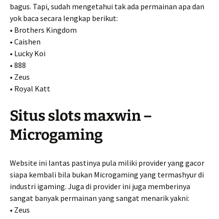
bagus. Tapi, sudah mengetahui tak ada permainan apa dan
yok baca secara lengkap berikut:
• Brothers Kingdom
• Caishen
• Lucky Koi
• 888
• Zeus
• Royal Katt
Situs slots maxwin –
Microgaming
Website ini lantas pastinya pula miliki provider yang gacor
siapa kembali bila bukan Microgaming yang termashyur di
industri igaming. Juga di provider ini juga memberinya
sangat banyak permainan yang sangat menarik yakni:
• Zeus