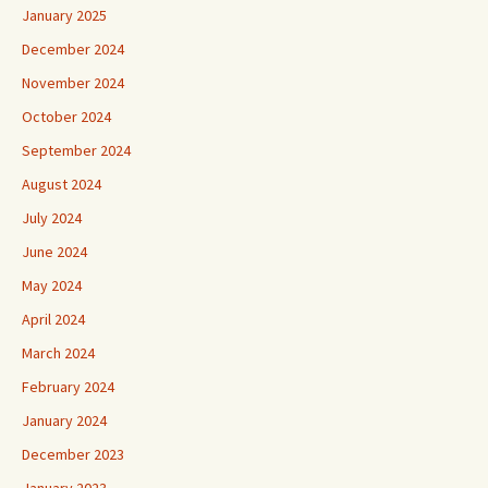
January 2025
December 2024
November 2024
October 2024
September 2024
August 2024
July 2024
June 2024
May 2024
April 2024
March 2024
February 2024
January 2024
December 2023