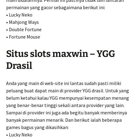
main didalamnya. Perihal ini pastinya tidak lain lantaran
permainan yang gacor sebagaimana berikut ini:
• Lucky Neko
• Mahjong Ways
• Double Fortune
• Fortune Mouse
Situs slots maxwin – YGG
Drasil
Anda yang main di web-site ini lantas sudah pasti miliki
peluang buat dapat main di provider YGG drasil. Untuk yang
belum ketahui kalau YGG mempunyai kesempatan menang
yang benar-benar tinggi sekali antara provider yang lain.
Sampai di provider ini juga ada begitu banyak memberinya
banyak permainan menarik. Dan berikut ialah beberapa
games bagus yang dikasihkan:
• Lucky Neko