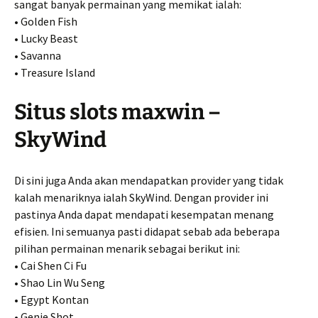
sangat banyak permainan yang memikat ialah:
• Golden Fish
• Lucky Beast
• Savanna
• Treasure Island
Situs slots maxwin –
SkyWind
Di sini juga Anda akan mendapatkan provider yang tidak
kalah menariknya ialah SkyWind. Dengan provider ini
pastinya Anda dapat mendapati kesempatan menang
efisien. Ini semuanya pasti didapat sebab ada beberapa
pilihan permainan menarik sebagai berikut ini:
• Cai Shen Ci Fu
• Shao Lin Wu Seng
• Egypt Kontan
• Genie Shot