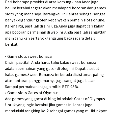
Dari beberapa provider di atas kemungkinan Anda juga
belum ketahui segera akan mendapati bocoran dari games
slots yang mana saja. Barangkali ini lantas sebagai sangat
banyak digandrungi oleh kebanyakan pemain slots online.
Karena itu, pastilah di sini juga Anda juga dapat cari kabar
apa bocoran permainan di web ini. Anda pastilah sangatlah
ingin tahu kan serta yok langsung baca secara detail
berikut:
• Game slots sweet bonaza
Di sini pastilah Anda harus tahu kalau sweet bonanza
adalah permainan yang gacor di blog ini. Dapat disebut
kalau games Sweet Bonanza ini berada di sisi amat paling
atas lantaran penggemarnya juga sangat juga besar.
Sampai permainan ini juga miliki RTP 98%.
• Game slots Gates of Olympus
Ada games yang gacor di blog ini adalah Gates of Olympus.
Untuk yang ingin ketahui jika games ini lantas juga
menduduki rangking ke-2 sebagai games yang miliki jekpot