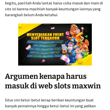
begitu, pastilah Anda lantas harus coba masuk dan main di
site ini karena masihlah banyak keuntungan lainnya yang
barangkali belum Anda ketahui.
Argumen kenapa harus
masuk di web slots maxwin
Situs sini betul-betul kerap berikan keuntungan buat
banyak pemainnya hingga betul-betul ini yang jadikan