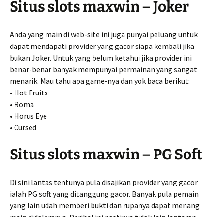
Situs slots maxwin – Joker
Anda yang main di web-site ini juga punyai peluang untuk
dapat mendapati provider yang gacor siapa kembali jika
bukan Joker. Untuk yang belum ketahui jika provider ini
benar-benar banyak mempunyai permainan yang sangat
menarik. Mau tahu apa game-nya dan yok baca berikut:
• Hot Fruits
• Roma
• Horus Eye
• Cursed
Situs slots maxwin – PG Soft
Di sini lantas tentunya pula disajikan provider yang gacor
ialah PG soft yang ditanggung gacor. Banyak pula pemain
yang lain udah memberi bukti dan rupanya dapat menang