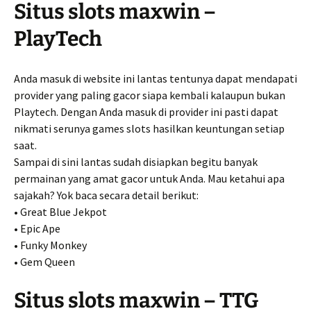
Situs slots maxwin –
PlayTech
Anda masuk di website ini lantas tentunya dapat mendapati
provider yang paling gacor siapa kembali kalaupun bukan
Playtech. Dengan Anda masuk di provider ini pasti dapat
nikmati serunya games slots hasilkan keuntungan setiap
saat.
Sampai di sini lantas sudah disiapkan begitu banyak
permainan yang amat gacor untuk Anda. Mau ketahui apa
sajakah? Yok baca secara detail berikut:
• Great Blue Jekpot
• Epic Ape
• Funky Monkey
• Gem Queen
Situs slots maxwin – TTG