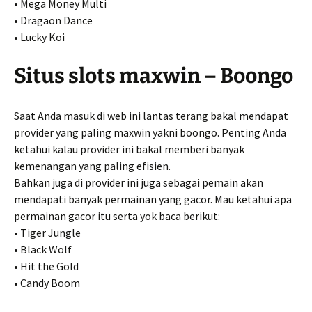
• Mega Money Multi
• Dragaon Dance
• Lucky Koi
Situs slots maxwin – Boongo
Saat Anda masuk di web ini lantas terang bakal mendapat
provider yang paling maxwin yakni boongo. Penting Anda
ketahui kalau provider ini bakal memberi banyak
kemenangan yang paling efisien.
Bahkan juga di provider ini juga sebagai pemain akan
mendapati banyak permainan yang gacor. Mau ketahui apa
permainan gacor itu serta yok baca berikut:
• Tiger Jungle
• Black Wolf
• Hit the Gold
• Candy Boom