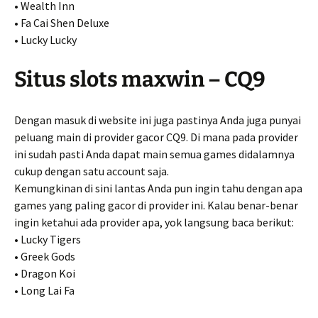
• Wealth Inn
• Fa Cai Shen Deluxe
• Lucky Lucky
Situs slots maxwin – CQ9
Dengan masuk di website ini juga pastinya Anda juga punyai
peluang main di provider gacor CQ9. Di mana pada provider
ini sudah pasti Anda dapat main semua games didalamnya
cukup dengan satu account saja.
Kemungkinan di sini lantas Anda pun ingin tahu dengan apa
games yang paling gacor di provider ini. Kalau benar-benar
ingin ketahui ada provider apa, yok langsung baca berikut:
• Lucky Tigers
• Greek Gods
• Dragon Koi
• Long Lai Fa