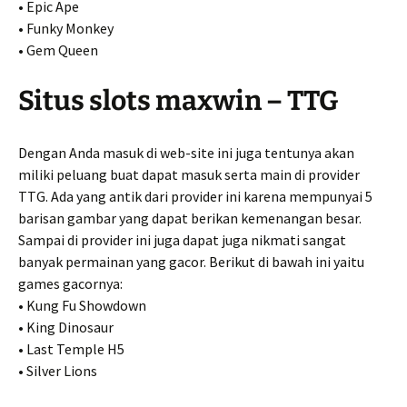
• Epic Ape
• Funky Monkey
• Gem Queen
Situs slots maxwin – TTG
Dengan Anda masuk di web-site ini juga tentunya akan
miliki peluang buat dapat masuk serta main di provider
TTG. Ada yang antik dari provider ini karena mempunyai 5
barisan gambar yang dapat berikan kemenangan besar.
Sampai di provider ini juga dapat juga nikmati sangat
banyak permainan yang gacor. Berikut di bawah ini yaitu
games gacornya:
• Kung Fu Showdown
• King Dinosaur
• Last Temple H5
• Silver Lions