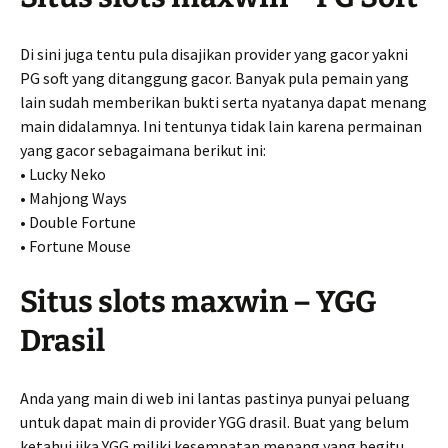
Di sini juga tentu pula disajikan provider yang gacor yakni
PG soft yang ditanggung gacor. Banyak pula pemain yang
lain sudah memberikan bukti serta nyatanya dapat menang
main didalamnya. Ini tentunya tidak lain karena permainan
yang gacor sebagaimana berikut ini:
• Lucky Neko
• Mahjong Ways
• Double Fortune
• Fortune Mouse
Situs slots maxwin – YGG
Drasil
Anda yang main di web ini lantas pastinya punyai peluang
untuk dapat main di provider YGG drasil. Buat yang belum
ketahui jika YGG miliki kesempatan menang yang begitu