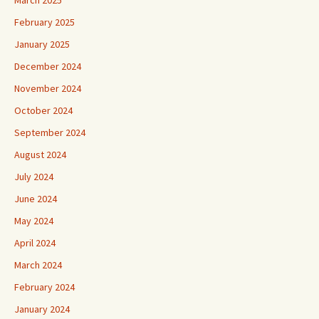
March 2025
February 2025
January 2025
December 2024
November 2024
October 2024
September 2024
August 2024
July 2024
June 2024
May 2024
April 2024
March 2024
February 2024
January 2024