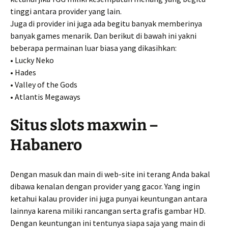
tinggi antara provider yang lain.
Juga di provider ini juga ada begitu banyak memberinya
banyak games menarik. Dan berikut di bawah ini yakni
beberapa permainan luar biasa yang dikasihkan:
• Lucky Neko
• Hades
• Valley of the Gods
• Atlantis Megaways
Situs slots maxwin –
Habanero
Dengan masuk dan main di web-site ini terang Anda bakal
dibawa kenalan dengan provider yang gacor. Yang ingin
ketahui kalau provider ini juga punyai keuntungan antara
lainnya karena miliki rancangan serta grafis gambar HD.
Dengan keuntungan ini tentunya siapa saja yang main di