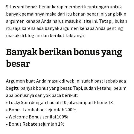
Situs sini benar-benar kerap memberi keuntungan untuk
banyak pemainnya maka dari itu benar-benar ini yang bikin
argumen kenapa Anda harus masuk di site ini. Tetapi, bukan
itu saja karena ada banyak argumen kenapa Anda penting
masuk di blog ini dan berikut faktanya:
Banyak berikan bonus yang
besar
Argumen buat Anda masuk di web ini sudah pasti sebab ada
begitu banyak bonus yang besar. Tapi, sudah ketahui belum
apa bonusnya dan yok baca berikut:
• Lucky Spin dengan hadiah 10 juta sampai IPhone 13.
• Bonus Tambahan sejumlah 200%
• Welcome Bonus senilai 100%
• Bonus Rebate sejumlah 1%