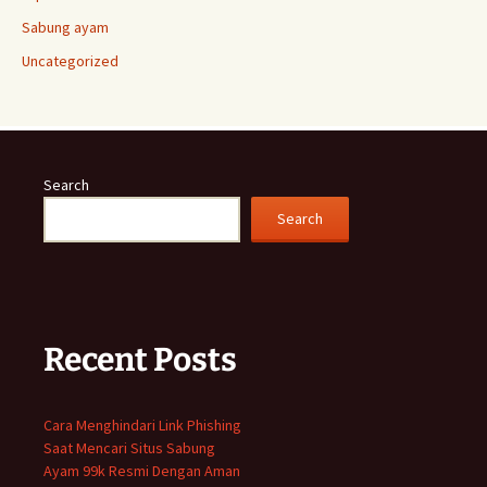
Sabung ayam
Uncategorized
Search
Search
Recent Posts
Cara Menghindari Link Phishing
Saat Mencari Situs Sabung
Ayam 99k Resmi Dengan Aman