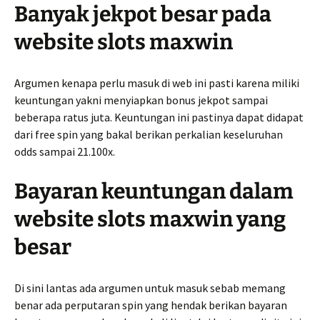
Banyak jekpot besar pada
website slots maxwin
Argumen kenapa perlu masuk di web ini pasti karena miliki
keuntungan yakni menyiapkan bonus jekpot sampai
beberapa ratus juta. Keuntungan ini pastinya dapat didapat
dari free spin yang bakal berikan perkalian keseluruhan
odds sampai 21.100x.
Bayaran keuntungan dalam
website slots maxwin yang
besar
Di sini lantas ada argumen untuk masuk sebab memang
benar ada perputaran spin yang hendak berikan bayaran