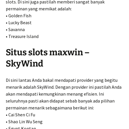
slots. Di sini juga pastilah memberi sangat banyak
permainan yang memikat adalah:
• Golden Fish
• Lucky Beast
• Savanna
• Treasure Island
Situs slots maxwin –
SkyWind
Di sini lantas Anda bakal mendapati provider yang begitu
menarik adalah SkyWind. Dengan provider ini pastilah Anda
akan mendapati kemungkinan menang efisien. Ini
seluruhnya pasti akan didapat sebab banyak ada pilihan
permainan menarik sebagaimana berikut ini:
• Cai Shen Ci Fu
• Shao Lin Wu Seng
• Egypt Kontan