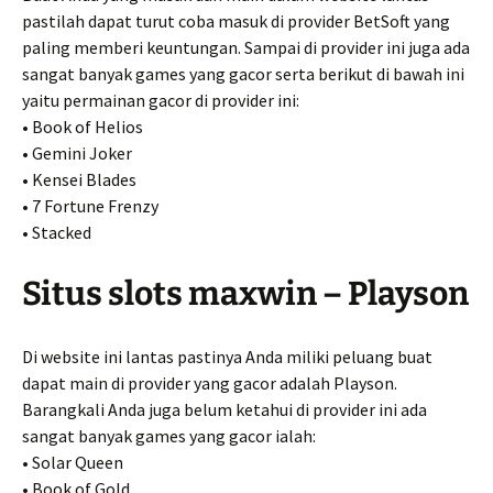
pastilah dapat turut coba masuk di provider BetSoft yang
paling memberi keuntungan. Sampai di provider ini juga ada
sangat banyak games yang gacor serta berikut di bawah ini
yaitu permainan gacor di provider ini:
• Book of Helios
• Gemini Joker
• Kensei Blades
• 7 Fortune Frenzy
• Stacked
Situs slots maxwin – Playson
Di website ini lantas pastinya Anda miliki peluang buat
dapat main di provider yang gacor adalah Playson.
Barangkali Anda juga belum ketahui di provider ini ada
sangat banyak games yang gacor ialah:
• Solar Queen
• Book of Gold