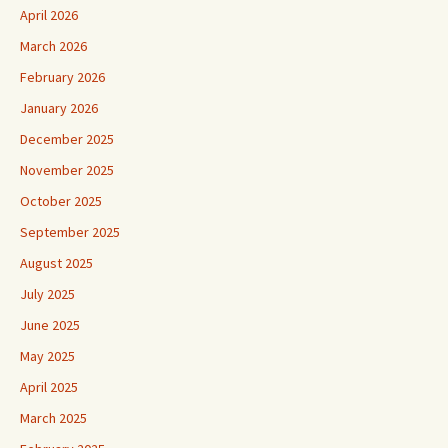
April 2026
March 2026
February 2026
January 2026
December 2025
November 2025
October 2025
September 2025
August 2025
July 2025
June 2025
May 2025
April 2025
March 2025