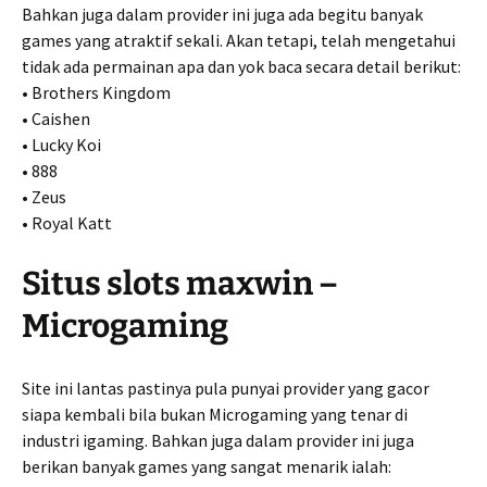
Bahkan juga dalam provider ini juga ada begitu banyak
games yang atraktif sekali. Akan tetapi, telah mengetahui
tidak ada permainan apa dan yok baca secara detail berikut:
• Brothers Kingdom
• Caishen
• Lucky Koi
• 888
• Zeus
• Royal Katt
Situs slots maxwin –
Microgaming
Site ini lantas pastinya pula punyai provider yang gacor
siapa kembali bila bukan Microgaming yang tenar di
industri igaming. Bahkan juga dalam provider ini juga
berikan banyak games yang sangat menarik ialah: