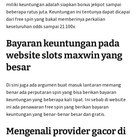
miliki keuntungan adalah siapkan bonus jekpot sampai
beberapa ratus juta. Keuntungan ini tentunya dapat dicapai
dari free spin yang bakal memberinya perkalian
keseluruhan odds sampai 21.100x.
Bayaran keuntungan pada
website slots maxwin yang
besar
Di sini juga ada argumen buat masuk lantaran memang
benar ada perputaran spin yang bisa berikan bayaran
keuntungan yang beberapa kali lipat. Ini sebab di website
ini ada penawaran free spin yang berikan bayaran
keuntungan yang benar-benar besar dan gratis.
Mengenali provider gacor di