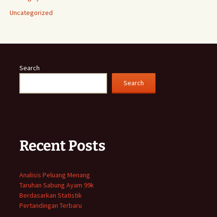
Uncategorized
Search
Search
Recent Posts
Analisis Peluang Menang
Taruhan Sabung Ayam 99k
Berdasarkan Statistik
Pertandingan Terbaru