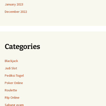
January 2023
December 2022
Categories
Blackjack
Judi Slot
Pediksi Togel
Poker Online
Roulette
Rtp Online
Sabung ayam