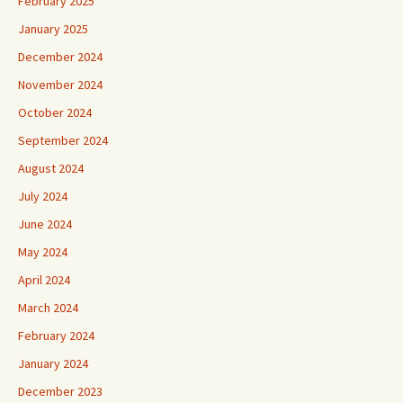
February 2025
January 2025
December 2024
November 2024
October 2024
September 2024
August 2024
July 2024
June 2024
May 2024
April 2024
March 2024
February 2024
January 2024
December 2023