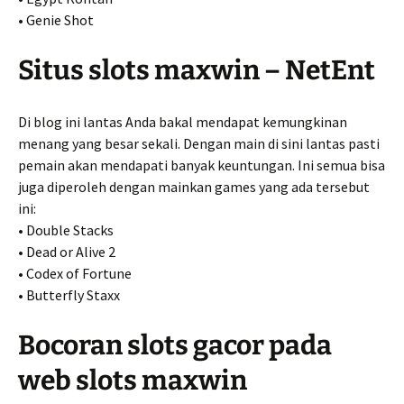
• Genie Shot
Situs slots maxwin – NetEnt
Di blog ini lantas Anda bakal mendapat kemungkinan
menang yang besar sekali. Dengan main di sini lantas pasti
pemain akan mendapati banyak keuntungan. Ini semua bisa
juga diperoleh dengan mainkan games yang ada tersebut
ini:
• Double Stacks
• Dead or Alive 2
• Codex of Fortune
• Butterfly Staxx
Bocoran slots gacor pada
web slots maxwin