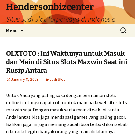
Hendersonbizcenter
Situs Judi Slot Terpercaya di Indonesia
Skip
Search
Menu
to
for:
content
OLXTOTO : Ini Waktunya untuk Masuk
dan Main di Situs Slots Maxwin Saat ini
Rusip Antara
January 8, 2023
Judi Slot
Untuk Anda yang paling suka dengan permainan slots
online tentunya dapat coba untuk main pada website slots
maxwin saja. Dengan masuk serta main di web ini tentu
Anda lantas bisa juga mendapati games yang paling gacor.
Bahkan juga ini juga memang sudah bisa terbuktikan sebab
udah ada begitu banyak orang yang main didalamnya.