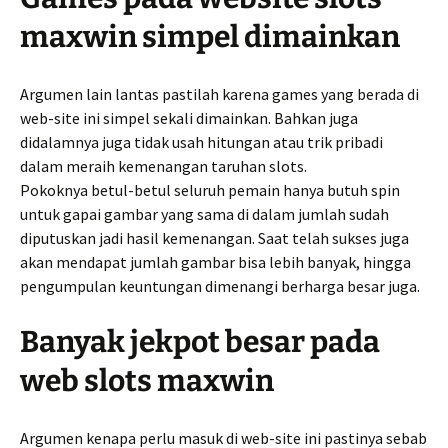
maxwin simpel dimainkan
Argumen lain lantas pastilah karena games yang berada di
web-site ini simpel sekali dimainkan. Bahkan juga
didalamnya juga tidak usah hitungan atau trik pribadi
dalam meraih kemenangan taruhan slots.
Pokoknya betul-betul seluruh pemain hanya butuh spin
untuk gapai gambar yang sama di dalam jumlah sudah
diputuskan jadi hasil kemenangan. Saat telah sukses juga
akan mendapat jumlah gambar bisa lebih banyak, hingga
pengumpulan keuntungan dimenangi berharga besar juga.
Banyak jekpot besar pada
web slots maxwin
Argumen kenapa perlu masuk di web-site ini pastinya sebab